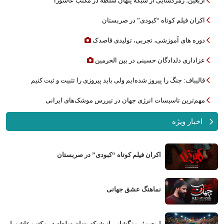
اربعین؛ رمزگشایی از شبکه پنهان سلطه در مکتب عاشورا
اکران فیلم کوتاه “کبودی” در صربستان
دوره های آموزشی، تجربی، تولیدی قاصدک
عزاداری دلدادگان حسینی در بین الحرمین
قالیباف: جنگ را پیروز شده‌ایم ولی باید پیروزی را تثبیت و ثبت کنیم
مهم‌ترین تاسیسات انرژی جهان در تیررس موشک‌های ایرانی
اخبار ویژه
اکران فیلم کوتاه “کبودی” در صربستان
نماهنگ عشق جهانی
اربعین؛ رمزگشایی از شبکه پنهان سلطه در مکتب عاشورا