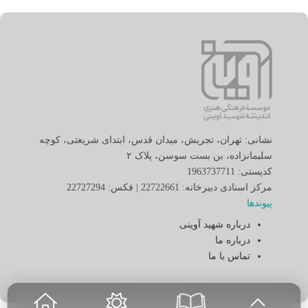
نشانی: تهران، تجریش، میدان قدس، ابتدای شریعتی، کوچه
سلیمانزاده، بن بست سوسن، پلاک ٢
کدپستی: 1963737711
مرکز اسنادی دبیرخانه: 22722661 | فکس: 22727294
پیوندها
درباره شهید آوینی
درباره ما
تماس با ما