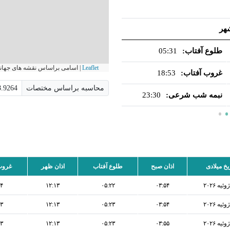
هر
اوقات شرعی فردا شهر بوشهر
طلوع آفتاب:
05:31
اذان صبح:
04:07
طلوع 
Leaflet
|
اسامی براساس نقشه های جهانی است و Aviny.com هیچ گونه مسئولیت
غروب آفتاب:
18:53
اذان ظهر:
12:12
غروب 
محاسبه براساس مختصات
نبمه شب شرعی:
23:30
اذان مغرب:
19:10
نبمه 
یخ میلادی
اذان صبح
طلوع آفتاب
اذان ظهر
غروب
۰۴
۱۲:۱۳
۰۵:۲۲
۰۳:۵۴
۰۳
۱۲:۱۳
۰۵:۲۳
۰۳:۵۴
۰۳
۱۲:۱۳
۰۵:۲۳
۰۳:۵۵