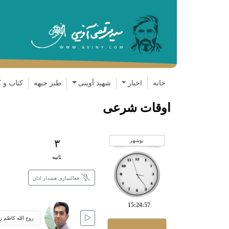
خانه
اخبار
شهید آوینی
طنز جبهه
کتاب و ک
اوقات شرعی
بوشهر
۳
ثانیه
فعالسازی هشدار اذان
15:24:57