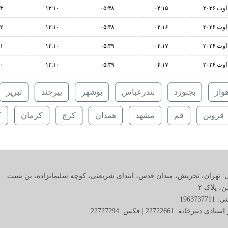
۴۳
۱۲:۱۰
۰۵:۳۸
۰۴:۱۵
۴۲
۱۲:۱۰
۰۵:۳۸
۰۴:۱۶
۴۱
۱۲:۱۰
۰۵:۳۹
۰۴:۱۷
۴۰
۱۲:۱۰
۰۵:۳۹
۰۴:۱۷
هواز
بجنورد
بندرعباس
بوشهر
بیرجند
تبریز
قزوین
قم
مشهد
همدان
کرج
کرمان
ک
: تهران، تجریش، میدان قدس، ابتدای شریعتی، کوچه سلیمانزاده، بن بست
 پلاک ٢
19637377
ی دبیرخانه: 22722661 | فکس: 22727294