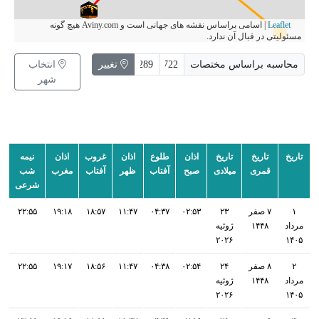
Leaflet
|
اسامی براساس نقشه های جهانی است و Aviny.com هیچ گونه
مسئولیتی در قبال آن ندارد.
محاسبه براساس مختصات
تغییر
انتخاب
شهر
تاریخ
تاریخ
تاریخ
اذان
طلوع
اذان
غروب
اذان
نیمه
قمری
میلادی
صبح
آفتاب
ظهر
آفتاب
مغرب
شب
شرعی
۱
۷ صفر
۲۳
۰۲:۵۳
۰۴:۳۷
۱۱:۴۷
۱۸:۵۷
۱۹:۱۸
۲۲:۵۵
مرداد
۱۴۴۸
ژوئیه
۲۰۲۶
۱۴۰۵
۲
۸ صفر
۲۴
۰۲:۵۴
۰۴:۳۸
۱۱:۴۷
۱۸:۵۶
۱۹:۱۷
۲۲:۵۵
مرداد
۱۴۴۸
ژوئیه
۲۰۲۶
۱۴۰۵