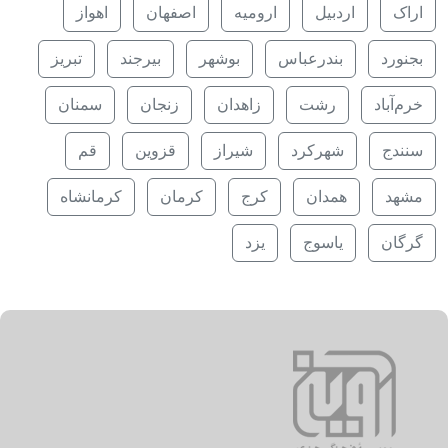
اراک
اردبیل
ارومیه
اصفهان
اهواز
بجنورد
بندرعباس
بوشهر
بیرجند
تبریز
خرم‌آباد
رشت
زاهدان
زنجان
سمنان
سنندج
شهرکرد
شیراز
قزوین
قم
مشهد
همدان
کرج
کرمان
کرمانشاه
گرگان
یاسوج
یزد