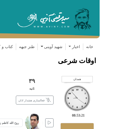
خانه
اخبار
شهید آوینی
طنز جبهه
کتاب و ک
اوقات شرعی
همدان
۳۸
ثانیه
فعالسازی هشدار اذان
08:53:22