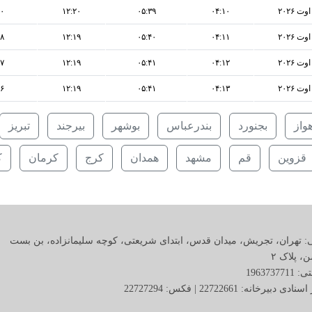
۰۰
۱۲:۲۰
۰۵:۳۹
۰۴:۱۰
۵۸
۱۲:۱۹
۰۵:۴۰
۰۴:۱۱
۵۷
۱۲:۱۹
۰۵:۴۱
۰۴:۱۲
۵۶
۱۲:۱۹
۰۵:۴۱
۰۴:۱۳
هواز
بجنورد
بندرعباس
بوشهر
بیرجند
تبریز
قزوین
قم
مشهد
همدان
کرج
کرمان
ک
: تهران، تجریش، میدان قدس، ابتدای شریعتی، کوچه سلیمانزاده، بن بست
 پلاک ٢
19637377
ی دبیرخانه: 22722661 | فکس: 22727294