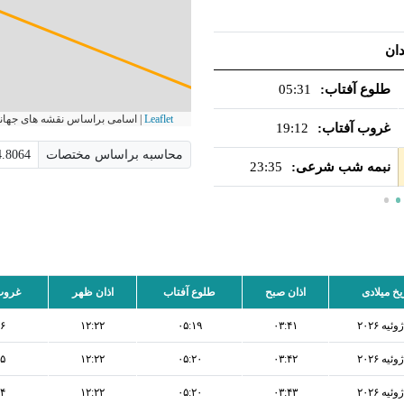
ان
اوقات شرعی فردا شهر همدان
طلوع آفتاب:
05:31
اذان صبح:
03:59
طلوع 
Leaflet
|
اسامی براساس نقشه های جهانی است و Aviny.com هیچ گونه مسئولیت
غروب آفتاب:
19:12
اذان ظهر:
12:21
غروب 
محاسبه براساس مختصات
نبمه شب شرعی:
23:35
اذان مغرب:
19:30
نبمه 
یخ میلادی
اذان صبح
طلوع آفتاب
اذان ظهر
غروب
۲۶
۱۲:۲۲
۰۵:۱۹
۰۳:۴۱
۲۵
۱۲:۲۲
۰۵:۲۰
۰۳:۴۲
۲۴
۱۲:۲۲
۰۵:۲۰
۰۳:۴۳