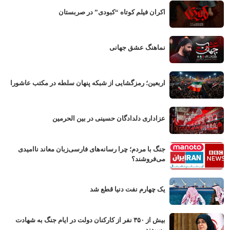
اکران فیلم کوتاه “کبودی” در صربستان
نماهنگ عشق جهانی
اربعین؛ رمزگشایی از شبکه پنهان سلطه در مکتب عاشورا
عزاداری دلدادگان حسینی در بین الحرمین
جنگ با مردم؛ چرا رسانه‌های فارسی‌زبان معاند ناامیدی
می‌فروشند؟
یک چهارم نفت دنیا قطع شد
بیش از ۳۵۰ نفر از کارکنان دولت در ایام جنگ به شهادت
رسیدند