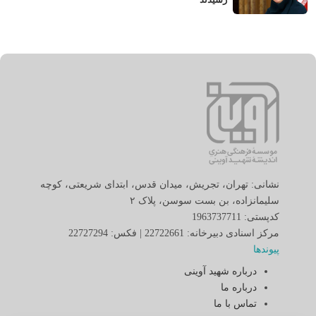
نشانی: تهران، تجریش، میدان قدس، ابتدای شریعتی، کوچه
سلیمانزاده، بن بست سوسن، پلاک ٢
کدپستی: 1963737711
مرکز اسنادی دبیرخانه: 22722661 | فکس: 22727294
پیوندها
درباره شهید آوینی
درباره ما
تماس با ما