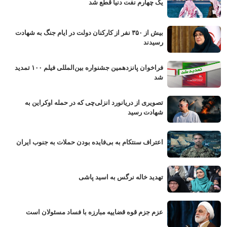
یک چهارم نفت دنیا قطع شد
بیش از ۳۵۰ نفر از کارکنان دولت در ایام جنگ به شهادت
رسیدند
فراخوان پانزدهمین جشنواره بین‌المللی فیلم ۱۰۰ تمدید
شد
تصویری از دریانورد انزلی‌چی که در حمله اوکراین به
شهادت رسید
اعتراف سنتکام به بی‌فایده بودن حملات به جنوب ایران
تهدید خاله نرگس به اسید پاشی
عزم جزم قوه قضاییه مبارزه با فساد مسئولان است