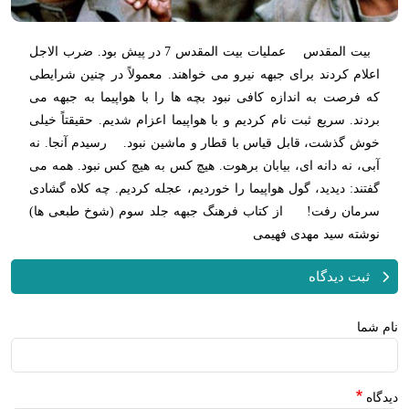
بیت المقدس عملیات بیت المقدس 7 در پیش بود. ضرب الاجل
اعلام کردند برای جبهه نیرو می خواهند. معمولاً در چنین شرایطی
که فرصت به اندازه کافی نبود بچه ها را با هواپیما به جبهه می
بردند. سریع ثبت نام کردیم و با هواپیما اعزام شدیم. حقیقتاً خیلی
خوش گذشت، قابل قیاس با قطار و ماشین نبود. رسیدم آنجا. نه
آبی، نه دانه ای، بیابان برهوت. هیچ کس به هیچ کس نبود. همه می
گفتند: دیدید، گول هواپیما را خوردیم، عجله کردیم. چه کلاه گشادی
سرمان رفت! از کتاب فرهنگ جبهه جلد سوم (شوخ طبعی ها)
نوشته سید مهدی فهیمی
ثبت دیدگاه
نام شما
دیدگاه