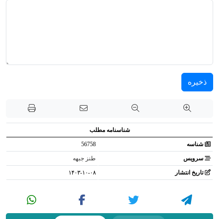
ذخیره
شناسنامه مطلب
شناسه
56758
سرویس
طنز جبهه
تاریخ انتشار
۱۴۰۳-۱۰-۰۸