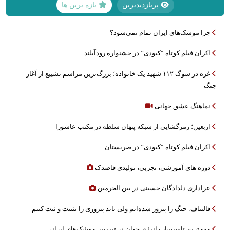
پربازدیدترین
تازه ترین ها
چرا موشک‌های ایران تمام نمی‌شود؟
اکران فیلم کوتاه “کبودی” در جشنواره رودآیلند
غزه در سوگ ۱۱۲ شهید یک خانواده؛ بزرگ‌ترین مراسم تشییع از آغاز
جنگ
نماهنگ عشق جهانی
اربعین؛ رمزگشایی از شبکه پنهان سلطه در مکتب عاشورا
اکران فیلم کوتاه “کبودی” در صربستان
دوره های آموزشی، تجربی، تولیدی قاصدک
عزاداری دلدادگان حسینی در بین الحرمین
قالیباف: جنگ را پیروز شده‌ایم ولی باید پیروزی را تثبیت و ثبت کنیم
مهم‌ترین تاسیسات انرژی جهان در تیررس موشک‌های ایرانی