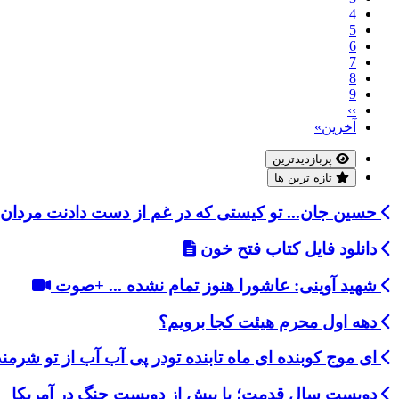
4
5
6
7
8
9
››
صفحه
Last
آخرین»
بعد
page
پربازدیدترین
تازه ترین ها
حسین جان... تو کیستی که در غم از دست دادنت مردان 
دانلود فایل کتاب فتح خون
شهید آوینی: عاشورا هنوز تمام نشده ... +صوت
دهه اول محرم هیئت کجا برویم؟
ای موج کوبنده ای ماه تابنده تودر پی آب آب از تو شرمن
دویست سال قدمت؛ با بیش از دویست جنگ در آمریکا