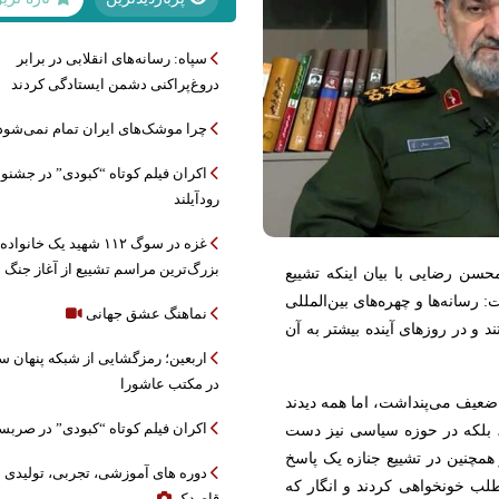
سپاه: رسانه‌های انقلابی در برابر
دروغ‌پراکنی دشمن ایستادگی کردند
چرا موشک‌های ایران تمام نمی‌شود
اکران فیلم کوتاه “کبودی” در جشنوا
رودآیلند
غزه در سوگ ۱۱۲ شهید یک خانواده
بزرگ‌ترین مراسم تشییع از آغاز جنگ
ن رضایی با بیان اینکه تشییع
 رسانه‌ها و چهره‌های بین‌المللی
نماهنگ عشق جهانی
 و در روز‌های آینده بیشتر به آن
اربعین؛ رمزگشایی از شبکه پنهان 
در مکتب عاشورا
ضعیف می‌پنداشت، اما همه دیدند
اکران فیلم کوتاه “کبودی” در صربس
د، بلکه در حوزه سیاسی نیز دست
و همچنین در تشییع جنازه یک پاسخ
دوره های آموزشی، تجربی، تولیدی
 طلب خونخواهی کردند و انگار که
قاصدک