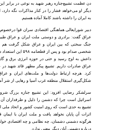
دن عظمت تشییع‌جنازه رهبر شهید به نوعی در برابر ا
دیگر او می‌خواهد فشار را در کنار مذاکرات نگه دارد، 
به ایران را داشته باشند کاملا آماده هستیم.
دبیر شورایعالی هماهنگی اقتصادی سران قوا درخصوص ت
عراق گفت: برادری و دوستی ملت ایران و عراق طبی
جنگ سختی که بین ایران و عراق شکل گرفت هم در 
شخصی صدام بود و پس از 
داعش به اوج رسید و حتی در حوزه انرژی برق و گاز 
عراق صادرات داریم. تشییع پیکر مطهر قائد شهید در عر
کرد. هرچه ارتباط دولت‌ها و ملت‌های ایران و عر
شکل‌گیری استقلال منطقه غرب آسیا و رهایی از شر آمر
سرلشکر رضایی افزود: این تشییع جنازه بزرگ شروع 
اسرائیل است چرا که دشمن را ذلیل و طرفداران آن
تشییع به حدی است که روی امنیت کشور و اتحاد ملی اثر
اثرات آن پایان نخواهد یافت و ملت ایران با ایمان ق
هرگونه دشمنی دشمنان، چه نظامی و چه اقتصادی خواهند
درباره دشمنی آنان دیگر معنی ندارد.