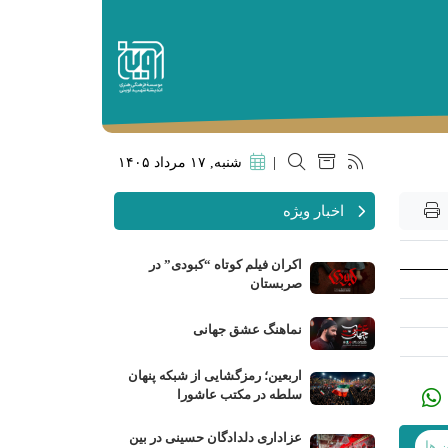
|
شنبه, ۱۷ مرداد ۱۴۰۵
اخبار ویژه
اکران فیلم کوتاه “کبودی” در
صربستان
نماهنگ عشق جهانی
اربعین؛ رمزگشایی از شبکه پنهان
سلطه در مکتب عاشورا
عزاداری دلدادگان حسینی در بین
ن ها