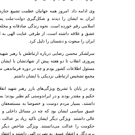
وی ادامه داد: امروز همه جهانیان عظمت تشییع جنازه
ایران به ایشان را دیدند و شکل‌گیری دولت-ملت پس
اسلامی رقم خورده است. نحوه زندگی صادقانه و مخلصانه
عشق و علاقه داشته است، از طرفی عنایت الهی به 
ایران را مبعوث و دشمنان را ذلیل کرد.
سرلشکر محسن رضایی درباره ارتباطش با رهبر شهید ا
پیروزی انقلاب تا دو هفته پیش از شهادتشان با ایشان 
مسئول اطلاعات کشور بودم و چه در دوره فرماندهی سپا
مجمع تشخیص ارتباطی نزدیکی با ایشان داشتم.
وی در پایان با تشریح ویژگی‌های بارز رهبر شهید انق
حکیم و مقتدر بودند و در ایراندوستی کم نظیر بودند؛ بس
داشتند، بسیار مردم دوست و خصوصا به مستضعفان ت
عمیق سیاسی ایشان بود که چه در مسائل داخلی و چ
عالی داشتند. ویژگی دیگر ایشان تاکید زیاد بر عدالت 
حکومت را عدالت می‌دانستند. ویژگی شاخص دیگر ره
پروردگار و اعتقاد عمیق به نصرت الهی داشتند و اعتقاد