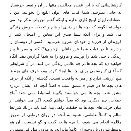
كارشناسانی كه با این عقیده مخالفند، منتها در آن وانفسا حرفشان
به جایی نمیرسد. شما کتاب های ایوان ایلیچ را بخوانید. من با
اعتقادات ایوان ایلیچ كاری ندارم و اینكه گفتم من باب تذكر بود. می
خواستم بگویم كه بچه ها در دنیای او هام و تخیلات خویش زندگی
می كنند و برای آنكه شما صدق این سخن را امتحان كنید از
فرزندان از فرزندان خودتان شروع بفرمایید . کسی از دوستان را
وادارید تا در غیاب شما فرزندانتان بازجویی(!) كند و سیر تا پیاز
زندگی داخلی شما را بپرسد و ماوقع را به شما گزارش دهد. آنگاه
خواهید دید كه بچه ها در چه عالمی زندگی می كنند. در آن شرایطی
كه آقای كیارستمی برای بچه ها ایجاد كرده بود، حرف های بچه ها
هیچ ارزشی ندارد و راهبر به واقعیت نیست. گذشته از آنكه از حرف
های بچه ها در فیلم « مشق شب » اصلاً آنچه كه ایشان درباره
مشق شب بچه ها می خواستند بگویند استنباط نمي شد؛ آماج
حملات، چیز دیگری بود كه بعداً خواهم گفت. اگر می خواهید از
میان حرف های بچه ها به حقیقت راهی پیدا كنید باید در یك شرایط
سالم و كاملاً عاطفی، شبیه به آنچه در روان درمانی از طریق
ملالمه انجام می شود، با بچه ها به گفت و گو نشست، آن هم
توسط یك زن با روحیه ای كاملاً مادرانه، نه مردی مثل كیارستمی با