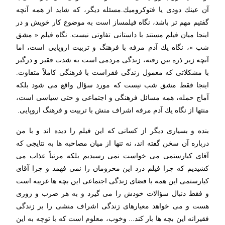
آن عینك دودی یا فتوكرومیك.مسئله دیگر، كه شاید از همه آنچه
گفتیم مهم تر باشد، نگاه فیلمساز است به موضوع كار خویش و در
اینجا میان فیلم مستند با داستانی تفاوتی نیست. نگاه فیلم « مشق
شب »، نگاه یك آدم مرفه با فرهنگ و تربیت اروپایی است، اما
آنچه زیر ذره بین رفته، زندگی مردمی است به شدت فقیر و درگیر
با مشكلاتی كه معمول زندگی فقراست با فرهنگی كاملاً متفاوت.
اینجا فقط مشق شب نیست كه مورد سؤال واقع می شود بلكه
آماج حمله، همه مسائل فرهنگی و اجتماعی و حتی سیاسی است،
منتها از نگاه یك آدم مرفه اشراف منش با تربیت و فرهنگ اروپایی.
بنده و بسیاری دیگر از كسانی كه این فیلم را دیده اند و با من
درباره آن سخن گفته اند، نه تنها از میان مصاحبه ها به نتایجی كه
آقای كیارستمی می خواست نمی رسیدیم بلكه مرتباً عذاب می
كشیدیم كه چرا فیلم درد این محرومان را نمی فهمد و چرا آقای
كیارستمی این همه با فضای زندگی اجتماعی این بچه ها غریبه است
و فقط دنبال سؤالات خودش را می گیرد و به هر ضرب و زوری
هست و می خواهد معیارهای زندگی اشراف منشی را بر زندگی
فقیرانه این بچه ها بار كند... وخوب، معلوم است كه با توچه به این