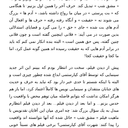
« مشق شب » تبدیل كند. حرف آخر را همین اول بزنیم: تا هنگامی
كه « بت پرستی » در میان ما رواج داشته باشد، « آدم ها » بزرگ
می شوند نه « حقیقت » و آنگاه رفته رفته « حرف ها و افعال آن
آدم های بت شده » جای « حق » را می گیرد و قضایای استدلالی
بدین صورت در می آیند: « فلانی اینچنین گفته است و چون فلانی
چنین گفته، پس حق همین است.» البته بنده انكار نمی كنم كه باید
در برابر آدم هایی كه به حقیقت رسیده اند همین گونه عمل كرد، اما
ما كجا و حقیقت كجا!
پیش از دیدن فیلم، سخت در انتظار بودم كه ببینم این اثر جدید
سینمایی كه توسط آقای كیارستمی ابداع شده چطور چیزی است و
البته با اینكه شستم تا حدی خبر دار بود كه نباید به حرف و حدیث
های جنابان منتقدان و سینمایی نویس ها كاملاً اعتماد كرد، اما باز هم
هرگز امكان نداشت كه بتوانم فاصله میان توهم محض با واقعیت را
حدس بزنم... و اما بعد از دیدن فیلم... بعد از دیدن فیلم انتظارم
مبدل به یك سؤال بزرگ شد: چه امری میان این آقایان نقدنویس با
ماهیت فیلم « مشق شب » حائل شده كه آنها نتوانسته اند واقعیت
را پیدا كنند: شهرت آقای كیارستمی؟ برخی فیلم های نسبتاً خوبی