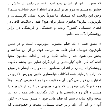
كه پیش از این از ایشان دیده اند؟ اختصاص دادن یك بخش از
جشنواره هشتم به مروری بر فیلم های ایشان؟ عدم شناخت سینما؟
وجود این واقعیت كه منتقدان ماعموماً تجربه عملی كارسینمایی و
تلویزیونی ندارند؟ هیاهوی بسیار برای هیچ؟ فقدان سلامت كافی در
فضای سینمایی كشور؟ رعب و شیفتگی و فریفتگی در برابر
روشنفكران؟... نمی دانم.
« مشق شب » یك فیلم معمولی تلویزیونی است و در همین
تلویزیون خودمان فیلم هایی به مراتب قوی تر از این ساخته و
پخش می شود، چه از لحاظ تكنیك و چه از لحاظ مضمون. منتها
آنچه كه كار آقای كیارستمی را ازدیگران تمایز می بخشد ذكاوت
روشنفكرانه ایشان در انتخاب مضامین است و اینكه ایشان هر موقع
كه اراده بفرمایند همه امكانات فیلمسازی كانون پرورش فكری در
اختیارشان قرار می گیرد. آن « ذكاوت » را هم كه عرض كردم، نوعاً
همه خبرنگاران موفق شبكه های تلویزیونی در خارج از كشور دارا
هستند و اگر رو دربایستی ها را كنار بگذاریم، باید همه یا به این
نتیجه واقع بینانه برسیم كه فیلم هایی چون « مشق شب »، « كلوز
آپ‌‌ » و غیر آن، یك ژانر جدید سینمایی نیست و خصوصیتی كه