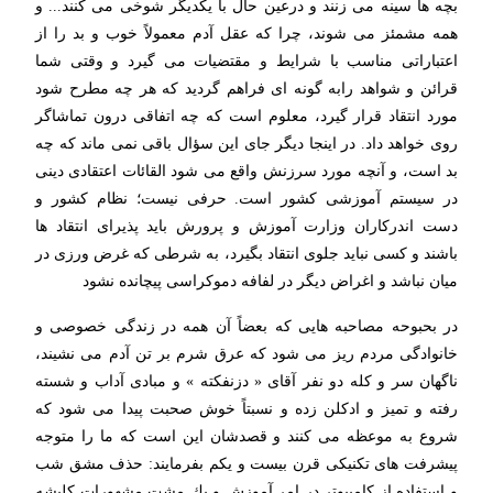
بچه ها سینه می زنند و درعین حال با یكدیگر شوخی می كنند... و
همه مشمئز می شوند، چرا كه عقل آدم معمولاً خوب و بد را از
اعتباراتی مناسب با شرایط و مقتضیات می گیرد و وقتی شما
قرائن و شواهد رابه گونه ای فراهم گردید كه هر چه مطرح شود
مورد انتقاد قرار گیرد، معلوم است كه چه اتفاقی درون تماشاگر
روی خواهد داد. در اینجا دیگر جای این سؤال باقی نمی ماند كه چه
بد است، و آنچه مورد سرزنش واقع می شود القائات اعتقادی دینی
در سیستم آموزشی كشور است. حرفی نیست؛ نظام كشور و
دست اندركاران وزارت آموزش و پرورش باید پذیرای انتقاد ها
باشند و كسی نباید جلوی انتقاد بگیرد، به شرطی كه غرض ورزی در
میان نباشد و اغراض دیگر در لفافه دموكراسی پیچانده نشود
در بحبوحه مصاحبه هایی كه بعضاً آن همه در زندگی خصوصی و
خانوادگی مردم ریز می شود كه عرق شرم بر تن آدم می نشیند،
ناگهان سر و كله دو نفر آقای « دزنفكته » و مبادی آداب و شسته
رفته و تمیز و ادكلن زده و نسبتاً خوش صحبت پیدا می شود كه
شروع به موعظه می كنند و قصدشان این است كه ما را متوجه
پیشرفت های تكنیكی قرن بیست و یكم بفرمایند: حذف مشق شب
و استفاده از كامپیوتر در امر آموزش و یك مشت مشهورات كلیشه