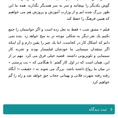
گوش یكدیگر را بپیچانند و سر به سر همدیگر بگذارند. همه ما این
طور بزرگ شده ایم و از وزارت آموزش و پروزش هم می خواهیم
كه همین فرهنگ را حفظ كند.
فیلم « مشق شب » فقط به نعل زده است و اگر حواسمان را جمع
نكنیم یك نفر دیگر به شکلی موجه تر به میخ خواهد زد. بنده نمی
دانم كه اشكال كار در كجاست، اما یك چیز را یقین دارم و آن اینكه
اگر منتقدان سینمایی ما خودشان فیلمساز بودند و تجربه كار
سینمایی و تلویزیونی داشتند. قضیه خیلی فرق می كرد. مهم تر از
این، همان است كه در اول كار گفتم: تا هنگامی كه « بت پرستی »
در میان ما رواج داشته باشد، بزرگ می شوند نه « حقیقت‌ »؛ آنگاه
رفته رفته شهرت فلانی و بهمانی حجاب حق خواهد شد و راه را گم
خواهیم كرد.
ثبت دیدگاه