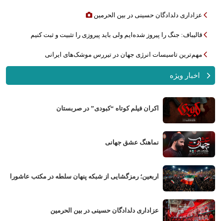
عزاداری دلدادگان حسینی در بین الحرمین
قالیباف: جنگ را پیروز شده‌ایم ولی باید پیروزی را تثبیت و ثبت کنیم
مهم‌ترین تاسیسات انرژی جهان در تیررس موشک‌های ایرانی
اخبار ویژه
اکران فیلم کوتاه “کبودی” در صربستان
نماهنگ عشق جهانی
اربعین؛ رمزگشایی از شبکه پنهان سلطه در مکتب عاشورا
عزاداری دلدادگان حسینی در بین الحرمین