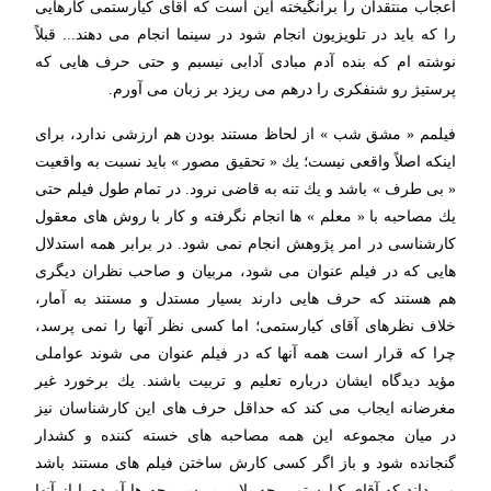
اعجاب منتقدان را برانگیخته این است كه آقای كیارستمی كارهایی
را كه باید در تلویزیون انجام شود در سینما انجام می دهند... قبلاً
نوشته ام كه بنده آدم مبادی آدابی نیسبم و حتی حرف هایی كه
پرستیژ رو شنفكری را درهم می ریزد بر زبان می آورم.
فیلمم « مشق شب » از لحاظ مستند بودن هم ارزشی ندارد، برای
اینكه اصلاً واقعی نیست؛ یك « تحقیق مصور » باید نسبت به واقعیت
« بی طرف » باشد و یك تنه به قاضی نرود. در تمام طول فیلم حتی
یك مصاحبه با « معلم » ها انجام نگرفته و كار با روش های معقول
كارشناسی در امر پژوهش انجام نمی شود. در برابر همه استدلال
هایی كه در فیلم عنوان می شود، مربیان و صاحب نظران دیگری
هم هستند كه حرف هایی دارند بسیار مستدل و مستند به آمار،
خلاف نظرهای آقای كیارستمی؛ اما كسی نظر آنها را نمی پرسد،
چرا كه قرار است همه آنها كه در فیلم عنوان می شوند عواملی
مؤید دیدگاه ایشان درباره تعلیم و تربیت باشند. یك برخورد غیر
مغرضانه ایجاب می كند كه حداقل حرف های این كارشناسان نیز
در میان مجموعه این همه مصاحبه های خسته كننده و كشدار
گنجانده شود و باز اگر كسی كارش ساختن فیلم های مستند باشد
می داند كه آقای كیارستمی چه بلایی بر سر بچه ها آورده با از آنها