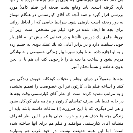
بازی گرفته است. باید وقایع پشت صحنه این فیلم كاملاً مورد
بررسی قرار گیرد و همه آنچه كه آقای كیارستمی در هنگام مونتاژ
به دور ریخته است بازبینی شود. شرایط خاصی كه از لحاظ روانی
برای بچه ها ایجاد شده در خود فیلم نیز مشخص است: زیر آن
نورها، جلوی یك دوربین ناآشنا و در فضایی كه بیش تر به اتاق باز
جویی شباهت دارد و در برابر آقایی كه یك عینك دودی به چشم زده
و به او اجازه داده اند تا وارد سیرتا پیاز زندگی خصوصی و خانوادگی
مردم بشود و ساعت ها بچه ها را بازجویی كند، آن هم با آن لحن
بدون عاطفه و نسبتاً تحكم آمیز.
بچه ها معمولاً در دنیای اوهام و تخیلات كودكانه خویش زندگی می
كنند و اشاعه فیلم های كارتون نیز این خصوصیت را تعمیم بخشیده
و به مراتب تشدید كرده است. از نظر آقای كیارستمی وقت بچه ها
در خانه فقط باید صرف تماشای كارتون و برنامه های كودكان بشود
و هر امر دیگری كه با این ضرورت(!) منافات داشته باشد باید از
زندگی بچه ها حذف شوند و خوب، خیلی ها هم با این نظر اشراف
منشانه آقای كیارستمی موافقند و فیلم هم برای آنها ساخته شده
است؛ اما این همه حقیقت نیست. در خود غرب هم بسیارند