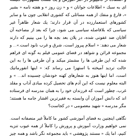
ای به سبك « اطلاعات جوانان » و « زن روز » و هفته نامه « بشیر
»، فارغ و منفك از همه مسائلی كه كشوری انقلابی چون ما و سایر
كشورهای استعمارزده در آن قرار دارند؛ یك شعار ظاهراً غیر
سیاسی كه بلافاصله سیاسی می شود، چرا كه بعد از مصاحبه آن
آقایان ضد عفونی شده، در پلان بعد بچه ها را می بینیم كه دارند
شعار می دهند: « اسلام پیروز است، شرق و غرب نابود است.»... و
مجموعه قرائن و شواهد در فضای عمومی فیلم به گونه ای فراهم
شده كه این طرفی ها را مشمئز میكند و آن طرفی ها را به این
حالت تردید آمیخته با استهزا می رساند كه: « اینها انفورماتیك
است، اما اینها هنوز به شعارهای كهنه خودشان چسبیده اند... » و
البته معلوم نیست كه این آدم های تحصیل كرده مبادی آداب و مقلد
غرب، چطور است كه فرزندان خود را به همان مدرسه ای فرستاده
اند كه دانش آموزان آن وابسته به فقیرترین اقشار جامه ما هستند؛
مگر مدرسه « شهید معصومی » در كجاست؟
نگاهی اینچنین به فضای آموزشی كشور ما كاملاً غیر منصفانه است.
نمی خواهیم وزارت آموزش و پرورش را كاملاً از همه عیوب تنزیه
كنیم، اما یك « مستند پژوهشی » باید مجموعه نگر باشد و همه چیز