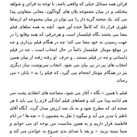
قرائن همه مسائل خیلی كه واقعی باشد، با توجه به قرائن و شواهد
مختلف و در میان مجموعه پلان های گوناگون، معانی متفاوتی پیدا
می كند. یك صحنه گریه دار را می توان در میان مجموعه ای ازنماها
طوری قرار داد كه كاملاً خنده آور شود. آنچه به همه نماهای فیلم
معنا می بخشد نگاه فیلمساز است و هرحرفی كه همه وقایع را در
جهت رسیدن به خود معنا می كند؛ چه در هنگام فیلم برداری و چه
در موقع مونتاژ. فیلمساز دائماً در حال انتخاب است ـ چه در فیلم
داستانی و چه در فیلم مستند ـ و حرف او رفته رفته از میان همین
انتخاب های پی در پی بیان می شود. انتخاب سرنوشت ساز دیگری
نیز در همگام مونتاژ انججام می گیرد، كه فیلم را به « پایان » می
رساند.
فیلم با همین « نگاه » آغاز می شود، مصاحبه های انتقادی پشت سر
هم ادامه پیدا می كند و فضاهای فیلم آمادگی لازم را می یابد تا هر
صحنه ای كه مطرح شود و به یك ضد ارزش مبدل گردد. آنگاه آقای
ناظم یا مدیر می آید و میگوید ( نقل به مضمون ): « بچه ها ! در ایام
فاطمیه قرار داریم و به همین مناسبت من نوحه ای می خوانم و
شما سینه بزنید. » و بعد با صدای بدی شروع به خواندن می كند و