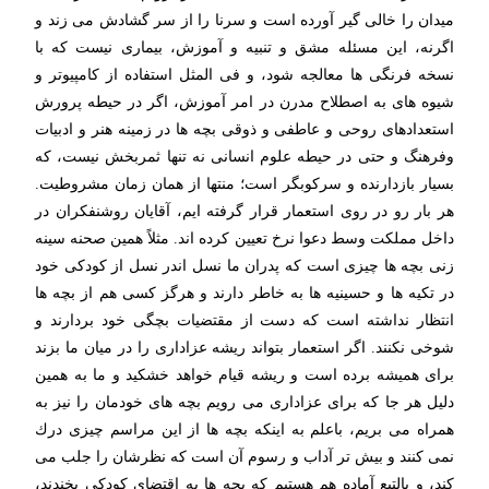
میدان را خالی گیر آورده است و سرنا را از سر گشادش می زند و
اگرنه، این مسئله مشق و تنبیه و آموزش، بیماری نیست كه با
نسخه فرنگی ها معالجه شود، و فی المثل استفاده از كامپیوتر و
شیوه های به اصطلاح مدرن در امر آموزش، اگر در حیطه پرورش
استعدادهای روحی و عاطفی و ذوقی بچه ها در زمینه هنر و ادبیات
وفرهنگ و حتی در حیطه علوم انسانی نه تنها ثمربخش نیست، كه
بسیار بازدارنده و سركوبگر است؛ منتها از همان زمان مشروطیت.
هر بار رو در روی استعمار قرار گرفته ایم، آقایان روشنفكران در
داخل مملكت وسط دعوا نرخ تعیین كرده اند. مثلاً همین صحنه سینه
زنی بچه ها چیزی است كه پدران ما نسل اندر نسل از كودكی خود
در تكیه ها و حسینیه ها به خاطر دارند و هرگز كسی هم از بچه ها
انتظار نداشته است كه دست از مقتضیات بچگی خود بردارند و
شوخی نكنند. اگر استعمار بتواند ریشه عزاداری را در میان ما بزند
برای همیشه برده است و ریشه قیام خواهد خشكید و ما به همین
دلیل هر جا كه برای عزاداری می رویم بچه های خودمان را نیز به
همراه می بریم، باعلم به اینكه بچه ها از این مراسم چیزی درك
نمی كنند و بیش تر آداب و رسوم آن است كه نظرشان را جلب می
كند، و بالتبع آماده هم هستیم كه بچه ها به اقتضای كودكی بخندند،