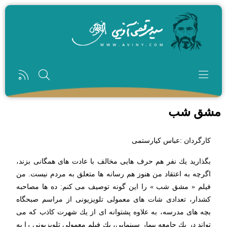
رفتن به محتوای اصلی
مشق شب
کارگردان :عباس کیارستمی
بگذارید یك نفر هم حرف هایی مخالف با عادت های همگانی بزند،
اگرچه به اعتقاد من هنوز هم رسانه ها متعلق به مردم نیست. من
فیلم « مشق شب » را این گونه توصیف می كنم: ده ها مصاحبه
كشدار، تعدادی شات های معمولی تلویزیونی از مراسم صبحگاه
بچه های مدرسه، به علاوه پشتوانه ای از یك شهرت كاذب كه می
تواند در یك جامعه بیمار سینمایی، یك فیلم معمولی تلویزیونی را به