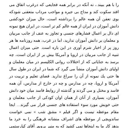
را با هم ببیند.، نه آنكه در برابر همه فجایعی كه درغرب اتفاق می
افتد سكوت كند و مداح بی جیره و مواجب مرداب متعفنی شودكه
بوی تعفن آن همه عالم را برداشته است، حال میزان خودكشی
دانش آموزان در ایران از همه عالم كم تر است، در ایران هیچ نمونه
ای دال بر اعمال فشارهای جنسی و تجاوز به عنف از جانب مربیان
و معلمان بر دانش آموزان ندارید، اما در غرب، همه روزنامه ها هر
روز پر از اخبار شرم آوری در این باره است. حتی میزان اعمال
تنبیه از جانب مربیان در اروپا و آمریكا بیش بر از ایران است، چه
برسد به جنایاتی كه از اختلالات روانی الكلیسم در میان معلمان و
اولیای دانش آموزان منشأ می گیرد كه شما در ایران در طول سال
ها حتی یك نمونه از آن را سراغ ندارید. فضای تعلیم و تربیت در
آمریكا و اروپا، چه در مدارس و چه در خارج از مدارس، آن همه
فاسد و مختل و می گردند و گذشته از روابط فاسد میان خود دانش
آموزان، بسیاری از آنان از همان اوان كودكی از جانب معلمان و
حتی خویش مورد سوء استفاده های جنسی قرار می گیرند... ایجا
مقام موعظه نیست و اگر فیلم « مشق شب » نمی خواست
ساندویچی از موعظه های اشراف منشانه فرهنگی را به خرد ما
بدهد كار ما به اینجاها نمی كشید كه به منبر برویم. آقای كیارستمی