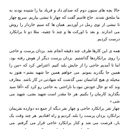
حالا بچه های ستون دوم که صدای داد و فریاد ما را شنیده بودند به
ما ملحق شدند. حاج قاسم گفت که چهار تا نبشی بیاریم. سریع چهار
تا نبشی از توی رمل در آوردیم. همان ها که سیم خاردار را روش
می اندازند. و بعد با اورکت ها و چند تا چفیه، مثلا دو تا برانکارد
درست کردیم.
همه ی این کارها ظرف چند دقیقه انجام شد. یزدان پرست و حاجی
را روی برانکاردها گذاشتیم. یزدان پرست دیگر از هوش رفته بود،
اما تا آمدیم حاجی را از جایش بلند کنیم. اعتراض کرد که «من را
همین جا بگذرید بمونم. می خواهم همین جا شهید بشم.» هنوز به
مخیله ی هیچ کداممان نمی گذشت که شهادتی در کار باشد. معارف
وند که تو حال خودش نبود،با ناراحتی به حاجی رو کرد که «آقا سید
بگذارید کارمان را بکنیم. هر جا مقدر است شهید بشی، شهید می
شی.»
چهار نفر برانکارد حاجی و چهار نفر دیگه از جمع ده دوازده نفریمان
برانکارد یزدان پرست را بلند کردیم و راه افتادیم. هر چند وقت یک
بار، فرصت می شد و کنار برانکارد حاجی قرار می گرفتم. می