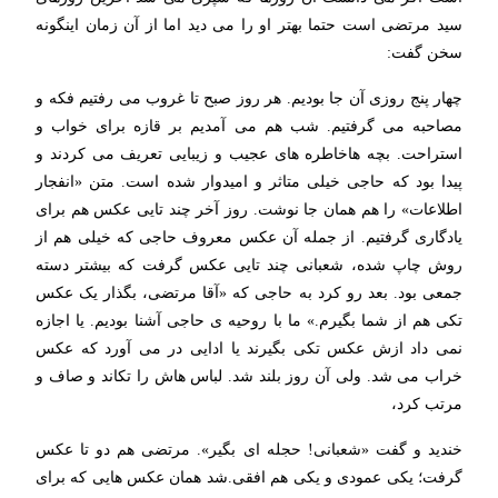
سید مرتضی است حتما بهتر او را می دید اما از آن زمان اینگونه
سخن گفت:
چهار پنج روزی آن جا بودیم. هر روز صبح تا غروب می رفتیم فکه و
مصاحبه می گرفتیم. شب هم می آمدیم بر قازه برای خواب و
استراحت. بچه هاخاطره های عجیب و زیبایی تعریف می کردند و
پیدا بود که حاجی خیلی متاثر و امیدوار شده است. متن «انفجار
اطلاعات» را هم همان جا نوشت. روز آخر چند تایی عکس هم برای
یادگاری گرفتیم. از جمله آن عکس معروف حاجی که خیلی هم از
روش چاپ شده، شعبانی چند تایی عکس گرفت که بیشتر دسته
جمعی بود. بعد رو کرد به حاجی که «آقا مرتضی، بگذار یک عکس
تکی هم از شما بگیرم.» ما با روحیه ی حاجی آشنا بودیم. یا اجازه
نمی داد ازش عکس تکی بگیرند یا ادایی در می آورد که عکس
خراب می شد. ولی آن روز بلند شد. لباس هاش را تکاند و صاف و
مرتب کرد،
خندید و گفت «شعبانی! حجله ای بگیر». مرتضی هم دو تا عکس
گرفت؛ یکی عمودی و یکی هم افقی.شد همان عکس هایی که برای