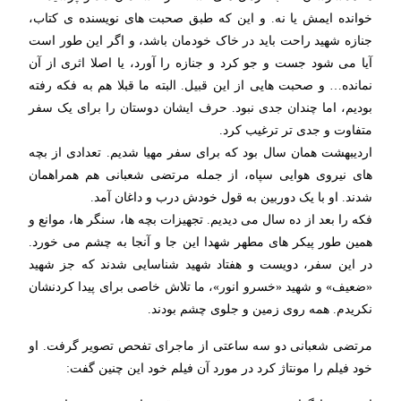
خوانده ایمش یا نه. و این که طبق صحبت های نویسنده ی کتاب،
جنازه شهید راحت باید در خاک خودمان باشد، و اگر این طور است
آیا می شود جست و جو کرد و جنازه را آورد، یا اصلا اثری از آن
نمانده… و صحبت هایی از این قبیل. البته ما قبلا هم به فکه رفته
بودیم، اما چندان جدی نبود. حرف ایشان دوستان را برای یک سفر
متفاوت و جدی تر ترغیب کرد.
اردیبهشت همان سال بود که برای سفر مهیا شدیم. تعدادی از بچه
های نیروی هوایی سپاه، از جمله مرتضی شعبانی هم همراهمان
شدند. او با یک دوربین به قول خودش درب و داغان آمد.
فکه را بعد از ده سال می دیدیم. تجهیزات بچه ها، سنگر ها، موانع و
همین طور پیکر های مطهر شهدا این جا و آنجا به چشم می خورد.
در این سفر، دویست و هفتاد شهید شناسایی شدند که جز شهید
«ضعیف» و شهید «خسرو انور»، ما تلاش خاصی برای پیدا کردنشان
نکریدم. همه روی زمین و جلوی چشم بودند.
مرتضی شعبانی دو سه ساعتی از ماجرای تفحص تصویر گرفت. او
خود فیلم را مونتاژ کرد در مورد آن فیلم خود این چنین گفت: