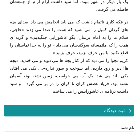
یک بار دیگر در شهر ببیند، اما سید داشت آرام آرام از جمعشان
فاصله می گرفت.
در فکه کاری ناتمام داشت که می باید انجامش می داد. صدای بچه
های گردان کمیل را می شنید که همت را صدا می زدند «حاجی،
سلام ما را به امام برسان. بگو عاشورایی جنگیدیم.» و گریه ی
همت را که ملتمسانه سوگندشان می داد « تو را به خدا تماستان را
قطع نکنید. با من حرف بزنید، حرف بزنید.»
کریم نجوا را می دید که از کنار بچه ها می دوید و می خندید: «بچه
ها! دیر و زود دارده، اما سوخت و سوز نداره».... یکی می افتاد،
یکی بلند می شد. یک آب می خواست، زمین تشنه بود، آسمان
تشنه بود، فریاد عطش کران تا کران را در بر می گیرد... و سید
داشت برنامه ی عاشوراییش را می ساخت.
ثبت دیدگاه
نام شما