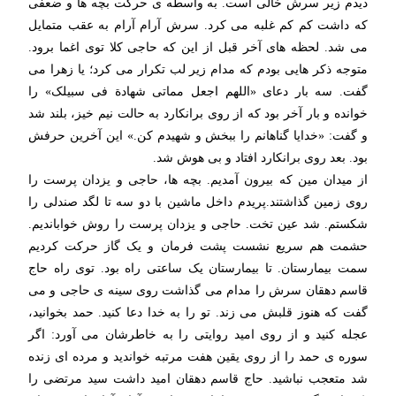
دیدم زیر سرش خالی است. به واسطه ی حرکت بچه ها و ضعفی
که داشت کم کم غلبه می کرد. سرش آرام آرام به عقب متمایل
می شد. لحظه های آخر قبل از این که حاجی کلا توی اغما برود.
متوجه ذکر هایی بودم که مدام زیر لب تکرار می کرد؛ یا زهرا می
گفت. سه بار دعای «اللهم اجعل مماتی شهادة فی سبیلک» را
خوانده و بار آخر بود که از روی برانکارد به حالت نیم خیز، بلند شد
و گفت: «خدایا گناهانم را ببخش و شهیدم کن.» این آخرین حرفش
بود. بعد روی برانکارد افتاد و بی هوش شد.
از میدان مین که بیرون آمدیم. بچه ها، حاجی و یزدان پرست را
روی زمین گذاشتند.پریدم داخل ماشین با دو سه تا لگد صندلی را
شکستم. شد عین تخت. حاجی و یزدان پرست را روش خواباندیم.
حشمت هم سریع نشست پشت فرمان و یک گاز حرکت کردیم
سمت بیمارستان. تا بیمارستان یک ساعتی راه بود. توی راه حاج
قاسم دهقان سرش را مدام می گذاشت روی سینه ی حاجی و می
گفت که هنوز قلبش می زند. تو را به خدا دعا کنید. حمد بخوانید،
عجله کنید و از روی امید روایتی را به خاطرشان می آورد: اگر
سوره ی حمد را از روی یقین هفت مرتبه خواندید و مرده ای زنده
شد متعجب نباشید. حاج قاسم دهقان امید داشت سید مرتضی را