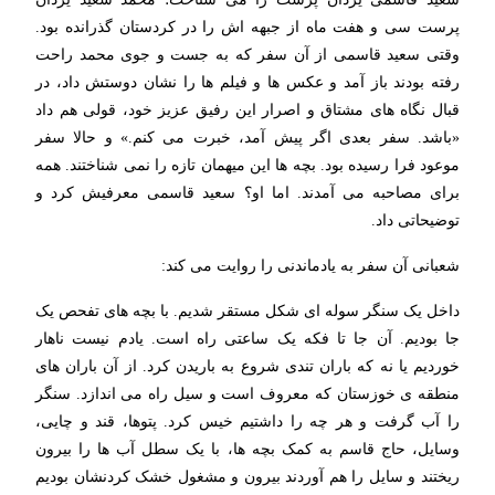
پرست سی و هفت ماه از جبهه اش را در کردستان گذرانده بود.
وقتی سعید قاسمی از آن سفر که به جست و جوی محمد راحت
رفته بودند باز آمد و عکس ها و فیلم ها را نشان دوستش داد، در
قبال نگاه های مشتاق و اصرار این رفیق عزیز خود، قولی هم داد
«باشد. سفر بعدی اگر پیش آمد، خبرت می کنم.» و حالا سفر
موعود فرا رسیده بود. بچه ها این میهمان تازه را نمی شناختند. همه
برای مصاحبه می آمدند. اما او؟ سعید قاسمی معرفیش کرد و
توضیحاتی داد.
شعبانی آن سفر به یادماندنی را روایت می کند:
داخل یک سنگر سوله ای شکل مستقر شدیم. با بچه های تفحص یک
جا بودیم. آن جا تا فکه یک ساعتی راه است. یادم نیست ناهار
خوردیم یا نه که باران تندی شروع به باریدن کرد. از آن باران های
منطقه ی خوزستان که معروف است و سیل راه می اندازد. سنگر
را آب گرفت و هر چه را داشتیم خیس کرد. پتوها، قند و چایی،
وسایل، حاج قاسم به کمک بچه ها، با یک سطل آب ها را بیرون
ریختند و سایل را هم آوردند بیرون و مشغول خشک کردنشان بودیم