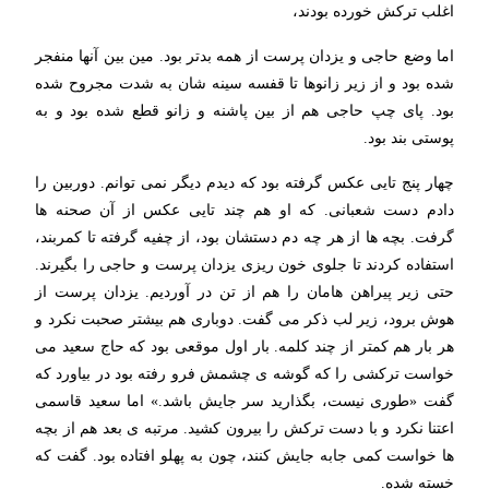
اغلب ترکش خورده بودند،
اما وضع حاجی و یزدان پرست از همه بدتر بود. مین بین آنها منفجر
شده بود و از زیر زانوها تا قفسه سینه شان به شدت مجروح شده
بود. پای چپ حاجی هم از بین پاشنه و زانو قطع شده بود و به
پوستی بند بود.
چهار پنج تایی عکس گرفته بود که دیدم دیگر نمی توانم. دوربین را
دادم دست شعبانی. که او هم چند تایی عکس از آن صحنه ها
گرفت. بچه ها از هر چه دم دستشان بود، از چفیه گرفته تا کمربند،
استفاده کردند تا جلوی خون ریزی یزدان پرست و حاجی را بگیرند.
حتی زیر پیراهن هامان را هم از تن در آوردیم. یزدان پرست از
هوش برود، زیر لب ذکر می گفت. دوباری هم بیشتر صحبت نکرد و
هر بار هم کمتر از چند کلمه. بار اول موقعی بود که حاج سعید می
خواست ترکشی را که گوشه ی چشمش فرو رفته بود در بیاورد که
گفت «طوری نیست، بگذارید سر جایش باشد.» اما سعید قاسمی
اعتنا نکرد و با دست ترکش را بیرون کشید. مرتبه ی بعد هم از بچه
ها خواست کمی جابه جایش کنند، چون به پهلو افتاده بود. گفت که
خسته شده.