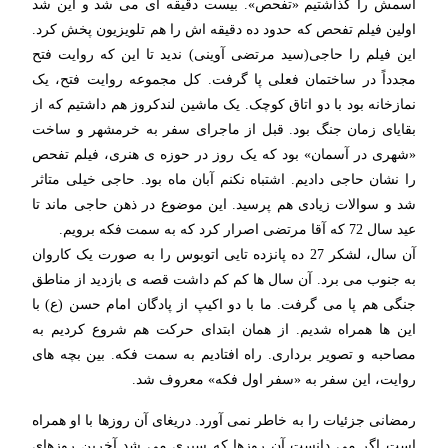
اسمش را گذاشتیم «تفحص». بیست دقیقه ای می شد و این شد
اولین فیلم تفحص که حدود ده دقیقه اش را هم تلویزیون پخش کرد.
این فیلم را حاجی(سید مرتضی آوینی) ندید تا این که روایت فتح
مجدداً در ساختمان فعلی پا گرفت. کل مجموعه روایت فتح، یک
نمازخانه بود با دو اتاق کوچک. یک ماشین لندکروز هم داشتیم که از
بقایای زمان جنگ بود. قبل از ماجرای سفر به خرمشهر و ساخت
«شهری در آسمان» بود که یک روز در حوزه ی هنری، فیلم تفحص
را نشان حاجی دادیم. اشتباه نکنم آبان ماه بود. حاجی خیلی متاثر
شد و سوالات زیادی هم پرسید. این موضوع در ذهن حاجی ماند تا
عید سال 72 که آقا مرتضی اصرار کرد که به سمت فکه برویم.
آن سال، لشکر 27 ده پانزده تایی اتوبوس را به صورت یک کاروان
به جنوب می برد. آن سال ها کم کم داشت قصه ی بازدید از مناطق
جنگی هم پا می گرفت. ما با دو اکیپ از پادگان امام حسن (ع) با
این ها همراه شدیم. از همان ابتدای حرکت هم شروع کردیم به
مصاحبه و تصویر برداری. راه افتادیم به سمت فکه. بین بچه های
روایت، این سفر به «سفر اول فکه» معروف شد.
رمضانی جزئیات را به خاطر نمی آورد. دریغای آن روزها با او همراه
است اگر می دانست آن روزها که سپری می شد آخرین روزهای