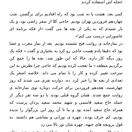
حجله اش استفاده کردند.
کمی بعد، هشت یا نه شب بود که راه افتادیم برای برگشتن. شب
چهاردهم فروردین تهران بودیم. حاجی کلا از سفر راضی بود، و یک
بار شنیدم که به یکی از بچه ها می گفت «از فکه برنامه ای
عاشورایی درست می کنم!»
در نمازخانه ی روایت فتح نشسته بودیم. بعد از نماز مغرب و عشا
بود که دقیقا یادم هست حاجی رو کرد به بختیاری و گفت « فکه یک
روز دیگه کار داره، حالا که این طور شد، بچه ها را جمع کن
برگردیم منطقه.» ما تعجب کرده بودیم که حاجی چرا نظرش به این
سرعت تغییر کرده و کار را نا تمام می داند. خلاصه اصغر یک
تعدادی از بچه ها را خبر کرد. ده، دوازده نفری می شدند که روز
چهارشنبه، هجدهم فروردین برای حرکت دوباره توی نمازخانه ی
روایت جمع شدند. همان گروه قبلی بودند با دو سه نفر دیگر. از
جمله حاج سعید قاسمی و شهید محمد سعید یزدان پرست که
همراه حاج سعید آمده بود و ما تا آن روز این بزرگوار را ندیده
بودیم، کم حرف بودند، چهره ی نورانی و بشاشی هم داشتند. به
قول بروبچه های جبهه، چهره شان نور بالا می زد.
سعید قاسمی یزدان پرست را می شناخت؛ محمد سعید یزدان