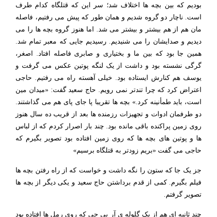
بودیم که بین بچه ها اختلاف شد؛ سر این که قتلگاه کدام طرف
است. ناچار دو گروه شدیم و همان طور که پیش می رفتیم، فاصله
مان هم از هم بیشتر و بیشتر می شد. اما هنوز گروه بچه ها را می
دیدیم و صدایشان را می شنیدیم. رسیدیم جایی که معبر تمام شد.
همین جا بود که بین ما و بختیاری و صابری فاصله افتاد. اصغر،
گرگی نشسته بود و داشت از یک لنگه پوتین عکس می گرفت و
یوسف هم کنارش ایستاده بود. خیلی آهسته راه می رفتیم. حاجی
اعتراض کرد که چرا تندتر نمی رویم. حاج سعید گفت: «میدان مین
است، باید طمأنینه کرد.» بچه ها تقریبا پا جای پای هم می گذاشتند.
دو طرفمان ادوات و تجهیزات رزمنده ها بعد از قریب ده سال هنوز
روی زمین پراکنده باقی مانده بود. چند بار اصرار کردم که از لباس
ها و پوتین های بچه ها که روی زمین افتاده بود تصویر بگیرم که
حاجی می گفت «بریم زودتر به قتلگاه برسیم»
جز یک جا که ستون را نگه داشت و خواست که از راه رفتن بچه ها
فیلم بگیرم. کمی از قدم برداشتن حاج سعید و یکی دیگر از بچه ها
تصویر گرفتم.
چند ثانیه ای هم از یک گلوله ی آر پی جی که روی رمل ها افتاده بود