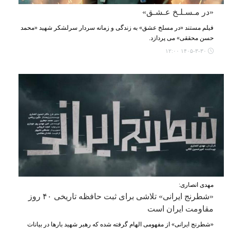
«در مـسـلـخ عـشـق»
فیلم مستند «در مسلخ عشق» به زندگی و زمانه سردار سرلشکر شهید «محمد
حسن محققی» می پردازد.
۱۴۰۵-۳-۳۰ ۱۲:۰۰
مهدی انصاری:
«شطرنج ایرانی» تلاشی برای ثبت حافظه تاریخی ۴۰ روز
مقاومت ایران است
«شطرنج ایرانی» از مفهومی الهام گرفته شده که رهبر شهید بارها در بیانات