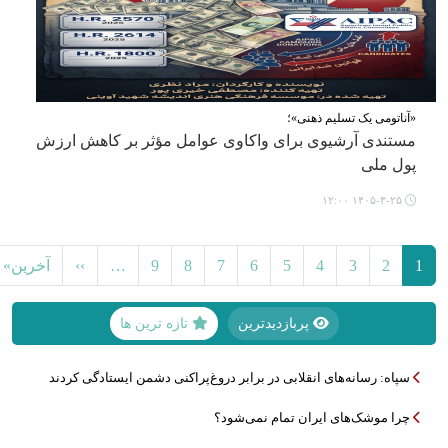
«آناتومی یک تسلیم ذهنی»؛
مستندی آرشیوی برای واکاوی عوامل مؤثر بر کاهش ارزش
پول ملی
۱۴۰۵-۳-۲۵ ۱۲:۰۰
Pagination
صفحه بعد
e
1
2
3
4
5
6
7
8
9
…
››
آخرین»
پربازدیدترین
تازه ترین ها
سپاه: رسانه‌های انقلابی در برابر دروغ‌پراکنی دشمن ایستادگی کردند
چرا موشک‌های ایران تمام نمی‌شود؟