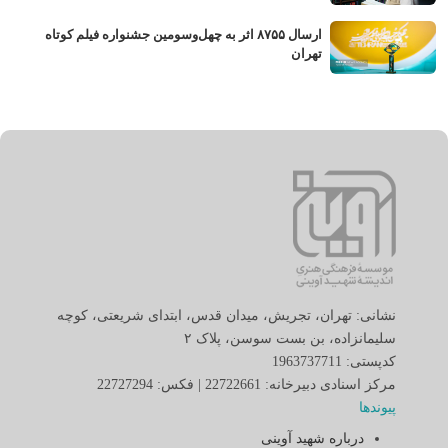
ارسال ۸۷۵۵ اثر به چهل‌وسومین جشنواره فیلم کوتاه
تهران
نشانی: تهران، تجریش، میدان قدس، ابتدای شریعتی، کوچه
سلیمانزاده، بن بست سوسن، پلاک ٢
کدپستی: 1963737711
مرکز اسنادی دبیرخانه: 22722661 | فکس: 22727294
پیوندها
درباره شهید آوینی