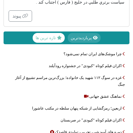
سياست برتري طلبي در خليج ( فارس ) اجتناب كند .
پیوند
پربازدیدترین
تازه ترین ها
چرا موشک‌های ایران تمام نمی‌شود؟
اکران فیلم کوتاه “کبودی” در جشنواره رودآیلند
غزه در سوگ ۱۱۲ شهید یک خانواده؛ بزرگ‌ترین مراسم تشییع از آغاز
جنگ
نماهنگ عشق جهانی
اربعین؛ رمزگشایی از شبکه پنهان سلطه در مکتب عاشورا
اکران فیلم کوتاه “کبودی” در صربستان
دوره های آموزشی، تجربی، تولیدی قاصدک