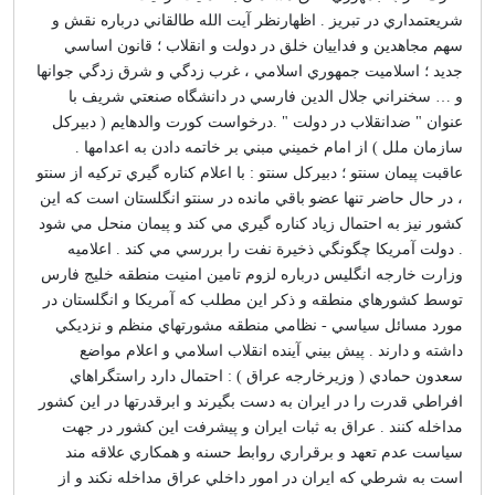
شريعتمداري در تبريز . اظهارنظر آيت الله طالقاني درباره نقش و
سهم مجاهدين و فداييان خلق در دولت و انقلاب ؛ قانون اساسي
جديد ؛ اسلاميت جمهوري اسلامي ، غرب زدگي و شرق زدگي جوانها
و … سخنراني جلال الدين فارسي در دانشگاه صنعتي شريف با
عنوان " ضدانقلاب در دولت " .درخواست كورت والدهايم ( دبيركل
سازمان ملل ) از امام خميني مبني بر خاتمه دادن به اعدامها .
عاقبت پيمان سنتو ؛ دبيركل سنتو : با اعلام كناره گيري تركيه از سنتو
، در حال حاضر تنها عضو باقي مانده در سنتو انگلستان است كه اين
كشور نيز به احتمال زياد كناره گيري مي كند و پيمان منحل مي شود
. دولت آمريكا چگونگي ذخيرة نفت را بررسي مي كند . اعلاميه
وزارت خارجه انگليس درباره لزوم تامين امنيت منطقه خليج فارس
توسط كشورهاي منطقه و ذكر اين مطلب كه آمريكا و انگلستان در
مورد مسائل سياسي - نظامي منطقه مشورتهاي منظم و نزديكي
داشته و دارند . پيش بيني آينده انقلاب اسلامي و اعلام مواضع
سعدون حمادي ( وزيرخارجه عراق ) : احتمال دارد راستگراهاي
افراطي قدرت را در ايران به دست بگيرند و ابرقدرتها در اين كشور
مداخله كنند . عراق به ثبات ايران و پيشرفت اين كشور در جهت
سياست عدم تعهد و برقراري روابط حسنه و همكاري علاقه مند
است به شرطي كه ايران در امور داخلي عراق مداخله نكند و از