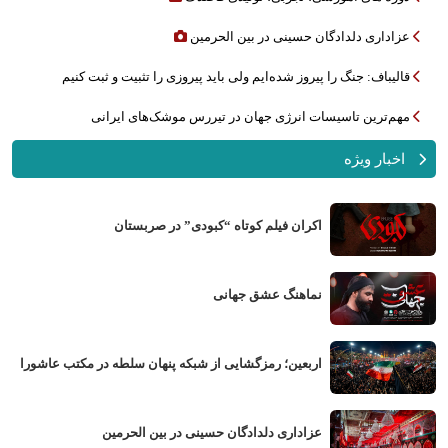
عزاداری دلدادگان حسینی در بین الحرمین
قالیباف: جنگ را پیروز شده‌ایم ولی باید پیروزی را تثبیت و ثبت کنیم
مهم‌ترین تاسیسات انرژی جهان در تیررس موشک‌های ایرانی
اخبار ویژه
اکران فیلم کوتاه “کبودی” در صربستان
نماهنگ عشق جهانی
اربعین؛ رمزگشایی از شبکه پنهان سلطه در مکتب عاشورا
عزاداری دلدادگان حسینی در بین الحرمین