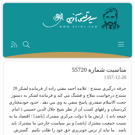
رفتن به محتوای اصلی
مناسبت شماره 55720
1357-12-26
جرقه درگيري سنندج : علامه احمد مفتي زاده از فرمانده لشكر 28
سنندج درخواست سلاح و فشنگ مي كند و فرماندة لشكر به دستور
حجت الاسلام صفدري پاسخ منفي به وي مي دهد . حدود خودمختاري
كردستان و راههاي كسب آن از نظر شيخ جلال الدين حسيني ( امام
جمعه بانه ) : ارتش ما با دولت مركزي مشترك [باشد] ؛ اقتصاد ما به
نسبت جمعيت مشترك [باشد] و نيز سياست خارجي ما مشترك بايد
باشد . ما نبايد از ترس خونريزي حق خود را طلب نكنيم . گسترش