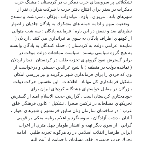
تشكيلاتي پر سروصداي حزب دمكرات در كردستان : ميتينگ حزب
دمكرات در سقز براي افتتاح دفتر حزب با شركت هزاران نفر از
شهرهاي بانه ، مريوان ، پاوه ، مياندوآب ، بوكان ، سردشت و سنندج
. وضعيت مبهم و ادامه حمله هاي مشكوك به پادگان جلديان و اظهار
نظرهاي ضد و نقيض در اين باره ؛ فرمانده پادگان : سه شب متوالي
از كوههاي اطراف پادگان به سوي ما تيراندازي مي كنند . اردلان (
نمايندة اعزامي دولت به كردستان ) : حمله كنندگان به پادگان وابسته
به هيچ گروه سياسي نيستند . سياست مماشات دولت موقت در
برابر گسترش نفوذ گروههاي تجزيه طلب در كردستان : ديدار اردلان
( نماينده دولت در منطقه ) با شيخ عزالدين حسيني و درخواست از
وي كه فردي را براي فرمانداري شهر برگزيند و نيز بررسي امكان
تشكيل فرمانداري كل مهاباد . اطلاعات : اين نخستين حركت دولت
بازرگان در مقابل خواستهاي هشتگانه كردهاي ايران براي
خودمختاري كردستان است . گزارش حجت الاسلام اميد از گسترش
تحريكهاي مسلحانه در تركمن صحرا . تشكيل " كانون فرهنگي خلق
عرب " در ساختمان سازمان زنان سابق خرمشهر و شهرهاي اهواز ،
آبادان ، دشت آزادگان ، سوسنگرد و اعلام برنامه متكي بر قومي
گرايي ؛ از سوي ديگر تهيه و انتشار طومار چهل متري از اعراب
ايراني طرفدار انقلاب اسلامي در رد هرگونه تجزيه طلبي . ادامه
تحرك حزب جمهوري خلق مسلمان با حمايت از آيت الله