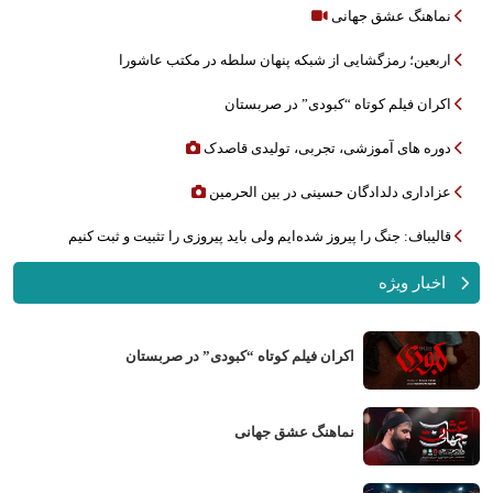
نماهنگ عشق جهانی
اربعین؛ رمزگشایی از شبکه پنهان سلطه در مکتب عاشورا
اکران فیلم کوتاه “کبودی” در صربستان
دوره های آموزشی، تجربی، تولیدی قاصدک
عزاداری دلدادگان حسینی در بین الحرمین
قالیباف: جنگ را پیروز شده‌ایم ولی باید پیروزی را تثبیت و ثبت کنیم
اخبار ویژه
اکران فیلم کوتاه “کبودی” در صربستان
نماهنگ عشق جهانی