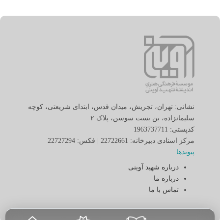
نشانی: تهران، تجریش، میدان قدس، ابتدای شریعتی، کوچه
سلیمانزاده، بن بست سوسن، پلاک ٢
کدپستی: 1963737711
مرکز اسنادی دبیرخانه: 22722661 | فکس: 22727294
پیوندها
درباره شهید آوینی
درباره ما
تماس با ما