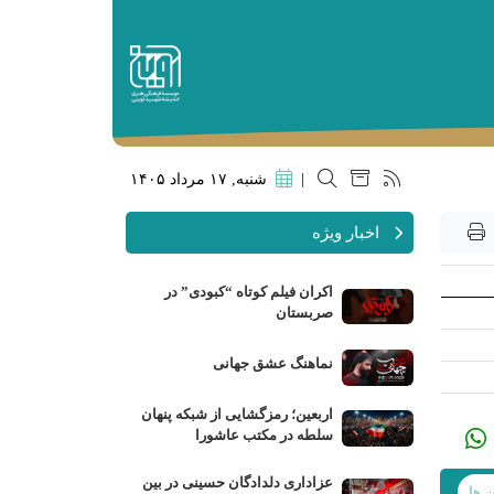
|
شنبه, ۱۷ مرداد ۱۴۰۵
اخبار ویژه
اکران فیلم کوتاه “کبودی” در
صربستان
نماهنگ عشق جهانی
اربعین؛ رمزگشایی از شبکه پنهان
سلطه در مکتب عاشورا
عزاداری دلدادگان حسینی در بین
ن ها