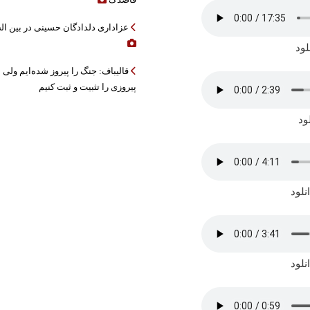
عزاداری دلدادگان حسینی در بین ال
لود
قالیباف: جنگ را پیروز شده‌ایم ولی ب
پیروزی را تثبیت و ثبت کنیم
ود
نلود
نلود