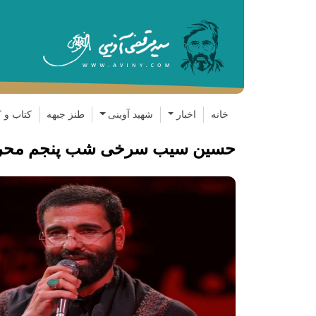
خانه
اخبار
شهید آوینی
طنز جبهه
کتاب و ک
حسین سیب سرخی شب پنجم محرم 