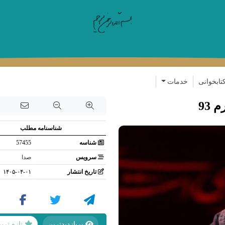
رفتن به محتوای اصلی
تابخوانی
خدمات
93
شناسنامه مطلب
شناسه
57455
سرویس
صدا
تاریخ انتشار
۱۴۰۵-۰۴-۰۱
پربازدیدترین
تازه تری