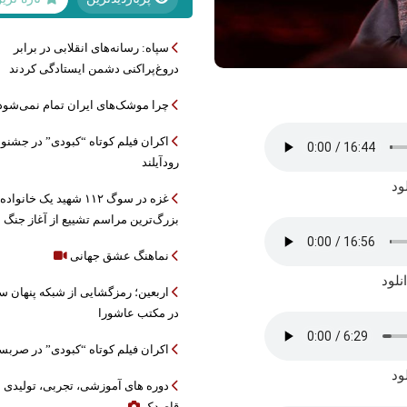
سپاه: رسانه‌های انقلابی در برابر
دروغ‌پراکنی دشمن ایستادگی کردند
چرا موشک‌های ایران تمام نمی‌شود
اکران فیلم کوتاه “کبودی” در جشنوا
رودآیلند
ود
غزه در سوگ ۱۱۲ شهید یک خانواده
بزرگ‌ترین مراسم تشییع از آغاز جنگ
نماهنگ عشق جهانی
نلود
اربعین؛ رمزگشایی از شبکه پنهان 
در مکتب عاشورا
اکران فیلم کوتاه “کبودی” در صربس
ود
دوره های آموزشی، تجربی، تولیدی
قاصدک