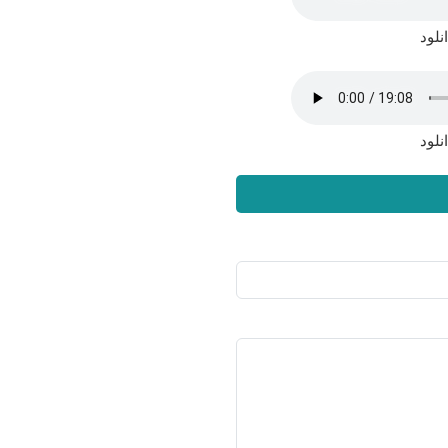
نلود
نلود