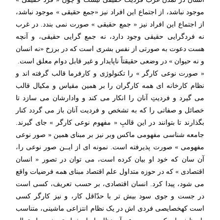
موجود نباشد، از اجتماع این افراد نیز «جمع حقیقی » موجود نباشد،
از اجتماع این افراد نیز « جمع حقیقی » صورت نمی بندد. در غرب
نه فردگرایی حقیقی وجود دارد، نه جمع گرایی حقیقی، و آنچه
هست دعوت به صورتی از نفس بشری است که در برزخ «نه انسان
و نه حیوان » در وضعی حقیقتاً ناپایدار و غیر قابل دوام معلق است.
« صورت نوعی کارگر » را تکنولوژی و کارفرما قالب گرفته اند و
نظام کارخانه ای همه کارگران را بر همین مقیاس و مکیال قالب
می گیرد و فردیتِ آنان را انکار می کند و وادارشان می سازد تا
خصائل و صفاتی را که به تشخص و فردیت آنان باز می گردد کنار
بگذارند تا بتوانند در این قالبِ « مفهوم نوعی کارگر » جای گیرند.
جامعه شناسی مفهومی ماکس وبر نیز بر مبنای همین « صور نوعی
مفهومی » صورت پذیرفته است. نمونه ای از ایــن صور نوعی را،
آن سان که خود او بیان کرده است، می توان در تصور « انسان
اقتصادی » که در حوزه متداول علم اقتصاد مبنای همه فرضیات واقع
می شود، پیدا کرد. انسان اقتصادی، بر حسب تعریف، کسی است
در جست و جوی سود بیش تر با حدّاقل کار، و نیز کارگر کسی
است کهخصایصی فردی اش در یک نظام انتزاعی ماشینی، متناسب