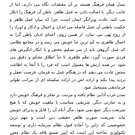
مبدل همان فرهنگ هستند بر آن معتقدات نگاه می دارند، اما از
جانب دیگر، با اصالت دادن به عمل ظاهر، باطن آن فرهنگ را انکار
می کنند. عادت ویرانگر ایمان است، چرا که میان عمل ظاهر و
حکمت باطنی آن عمل فاصله می اندازد و اعمال و اذکار و اوراد را
از روح تهی می سازد. از همین روی، اعتنای ادیان باطن گرا به
اعمال ظاهری به کم ترین حدّ خویش می رسد و در مجامع نظامی
که عمل گروهی باید از سر تسلیم محض و با انکار انگیزش های
فردی صورت گیرد، نظم ظاهری تا حدّ اطلاق محکم و دقیق می
شود. در همه ارتش ها معمول است که فرد را تا آنجا به اطاعت
محض عادت می دهند که در هنگام عمل به فرمان، فرصت تعقل و
تردید پیدا نکند و اراده اش در اراده سلسله ای از مراتب طولی
فرماندهی مستحیل شود.
تمدن غرب آدابی نظام یافته و مرتبت بر تفکر و فرهنگ خویش دارد
و به عبارتی دیگر، شریعتی متناسب با ماهیت خویش که با هیچ
شریعت دیگر جمع نمی شود، مگر آنکه آن را قابل و پذیرای خویش
بیابد. شریعت صورتِ ظاهر حقیقتِ دین است و مهم ترین
خصوصیتی که ژاپن را آماده قبول نظام سرمایه داری و توسعه
تکنولوژی ساخته این است که آیین شینتو فاقد یک نظام معین