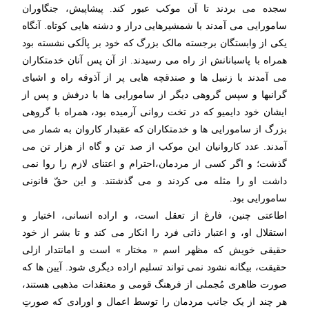
سجده می بردند تا آن موکب عبور کند. پیشاپیش، جنگاوران
سامورایی می آمدند با شمشیرهایی دراز و دشنه هایی کوتاه. آنگاه
یکی از وابستگان برجسته مالک بزرگ که خود بر پالَکی نشسته بود
همراه با پاسبانانش از راه می رسیدند. از آن پس آنان خدمتکاران
می آمدند با زنبیل ها و صندقچه هایی پر از آذوقه راه و اشیای
گرانبها و سپس گروهی دیگر از سامورایی ها با درفش و پس از
ایشان خود دایمیو که در تخت روانی آرمیده بود، همراه با گروهی
بزرگ از سامورایی ها و خدمتکاران که عقبدار کاروان به شمار می
آمدند. عدد کاروانیان این موکب از صد تن و گاه از هزار تن می
گذشت؛ و اگر کسی از مردمان،احترام و اعتنای لازم را روا نمی
داشت او را مثله می کردند و می گذشتند. و این حقّ قانونی
سامورایی بود.
اطاعتی چنین، فارغ از تعقل است، و اراده انسانی، اختیار و
استقلال او، و اعتبار ذاتی فرد را انکار می کند و تا بشر از خود
حقیقی خویش که مظهر اسم « مختار » است و امانتدار ازلی
حقیقت، بیگانه نشود نمی تواند تسلیم اراده دیگری شود. آیین ها که
صورت ظاهری مُجملی از فرهنگ قومی و معتقدات مذهبی هستند،
هر چند از یک جانب مردمان را توسط اعمال و اورادی که صورتِ