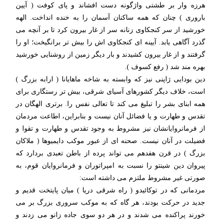
هرزه وار بر طشتی واژگونه دست افشاند و پای کوفت ( آیین
باروری ) چنان که همه ساکنان آسمان را به خنده انداخت. الهه
خورشید از سر کنجکاوی زنانه سر از غار بیرون کرد تا بر آنچه می
گذرد آگاهی یابد. آیینه ای کنجکاوی اش را بیش تر برانگیخت؛ او را
گرفتند و از غار بیرون کشیدند و بار دیگر زمین از روشنایی خورشید
بهره مند شد ( رفع کسوف ).
دین بودایی ژاپنی نیز که وابسته به شاخه ماهایانا ( ارابه بزرگ )
است، خلاف دیگر کشورهای آسیای شرقی، بیش تر رستگاری برای
همه ابنای بشر را تبلیغ می کند تا تعالی نفس را. برتری الهگان در
تقدس و طهارت و یا فضائل آنان نیست و بنابراین، اطاعت مردمان
از فرمانروایانشان نیز مشروط به وجود تقدس و طهارت و تقوا و
فضیلت در آنان نیست. صحنه ای از عبور موکب دایمیوها ( ملاکان
بزرگ ) در قرن هفدهم می تواند پرده از باطن تعبدی بردارد که
پیروان دین شینتو را نسبت به امپراتوران و فرمانروایان قوم، به
صورتی غیر مشروط ملتزم می داشته است:
مردمانی که در توکائیدو ( راه شرقی دریا ) میان پایتخت قدیم و
جدید در حرکت بودند، هر گاه که به موکب سروری بزرگ بر می
خورند پراکنده می شدند و در هر دو سوی جاده زانو می زدند و