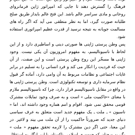
فرهنگ را گسترش دهند تا جایی که امپراتور ژاپن فرمانروای
روحانی و مادی سراسر عالم باشد. این فتح عالم بایداز طریق صلح
طلبانه صورت گیرد، اما به نظر منطقی می آید که اگر راه های
مسالمت جویانه به نتیجه نرسید از قدرت عظیم امپراتوری استفاده
شود.
پس وطن پرستی ژاپنی ها صورتی دینی و اساطیری دارد و از این
لحاظ با ناسیونالیسم، به مفهوم امروزیون آن یکی نیست. وجود
ژاپنی ها مسخّر این روح وطن پرستی است و این صفت، از آن
حیث که فردیت را انکار می کند و فرد انسانی را به تسلیم در برابر
غایات اجتماعی و نظامات مربوط به آن وامی دارد، آماده گر قبول
نظام سرمایه داری و توسعه تکنولوژی است. وطن پرستی ژاپنی ها
در واقع در مقابل ناسیونالیسم قرار دارد، چرا که ناسیونالیسم ملازم
با معنای «حاکمیت ملی » است و به صرف وجود تمایلات مشترک
قومی محقق نمی شود. اقوام و امم هماره وجود داشته اند، اما «
ناسیون » ـ ملت ـ یک مفهوم جدید است متعلق به عرف سیاسی
دنیای جدید که ضرورتاً حاکمیت را از آن ملت می بیند و لاغیر. در
این معنا، حتی اگر دین مشترک را لازمه تحقق مفهوم « ملت »
بگیریم – چنان که جمهوری اسلامی پاکستان با این انگار به استقلال