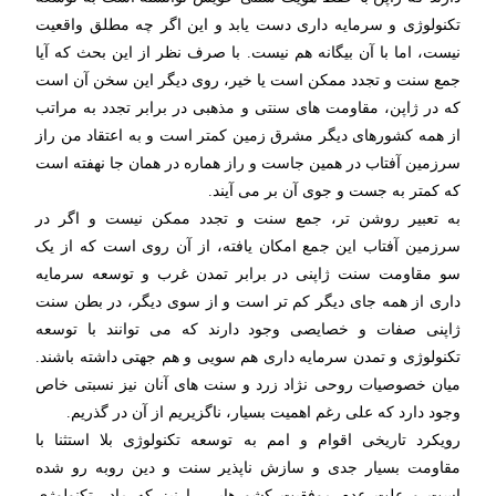
تکنولوژی و سرمایه داری دست یابد و این اگر چه مطلق واقعیت
نیست، اما با آن بیگانه هم نیست. با صرف نظر از این بحث که آیا
جمع سنت و تجدد ممکن است یا خیر، روی دیگر این سخن آن است
که در ژاپن، مقاومت های سنتی و مذهبی در برابر تجدد به مراتب
از همه کشورهای دیگر مشرق زمین کمتر است و به اعتقاد من راز
سرزمین آفتاب در همین جاست و راز هماره در همان جا نهفته است
که کمتر به جست و جوی آن بر می آیند.
به تعبیر روشن تر، جمع سنت و تجدد ممکن نیست و اگر در
سرزمین آفتاب این جمع امکان یافته، از آن روی است که از یک
سو مقاومت سنت ژاپنی در برابر تمدن غرب و توسعه سرمایه
داری از همه جای دیگر کم تر است و از سوی دیگر، در بطن سنت
ژاپنی صفات و خصایصی وجود دارند که می توانند با توسعه
تکنولوژی و تمدن سرمایه داری هم سویی و هم جهتی داشته باشند.
میان خصوصیات روحی نژاد زرد و سنت های آنان نیز نسبتی خاص
وجود دارد که علی رغم اهمیت بسیار، ناگزیریم از آن در گذریم.
رویکرد تاریخی اقوام و امم به توسعه تکنولوژی بلا استثنا با
مقاومت بسیار جدی و سازش ناپذیر سنت و دین روبه رو شده
است و علت عدم موفقیت کشورهایی را نیز که مادرِ تکنولوژی