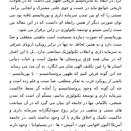
کرد، در انتقاد به ماتریالیسم تاریخی اظهار می داشت که در تحولات
تاریخی جوامع نباید در جست و جوی علتی مشترک و ایجابی برآمد.
نسبتی را که او بین تمدن سرمایه داری و پوریتانیسم یافته بود می
توان صورتی دیگر از همین رابطه ای دانست که در این مقاله بین
سنت ژاپنی شینتو و توسعه تکنولوژی در ژاپن برقرار می شود.
پوریتانیسم که صورت دنیازده مسیحیت است ماهیتی منطقی و ضدّ
سنت دارد و به همین لحاظ، نه تنها در برابر رویکرد اروپای شرقی
به سرمایه داری و انقلاب تکنولوژیک ممانعتی ندارد، بل با این اعتبار
که در میان همه فِرَقِ پروتستان ها مقبول است و حیات دنیایی
انسان ها را عین تکلیف الهی شان می انگارد، به آن مدد می رساند.
چه این گونه فرض کنیم که ظهور پروتستانتیسم – یا پوریتانیسم -
ناشی از رویکرد غرب به تفکر منطقی، ضدّ سنت و علم زده است و
چه آن گونه که وجود پروتستانتیسم را آماده گر بسط حاکمیت
سرمایه داری و توسعه تکنولوژی بدانیم، مسلّم آن است که تمدن
صنعتی، بالتّمام، تنها در جامعه ای بنیان می گیرد که در آن ممانعت
های سنتی و مذهبی در برابر روح سودانِگارانه سرمایه داری و
حاکمیت تکنیک و اخلاق ملازم با آن وجود نداشته باشد. در جامعه
آمریکا اکنون اقوامی چون « آمیش » ها – در پنسیلوانیا – وجود دارند