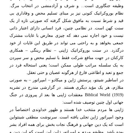
وظیفه جنگاوری است... و شرف و آزادمنشی در انتخاب مرگ.
نظام بوروکراتیک کنونی نیز بر مبنای تسلیم محض و وفاداری بی
قید و شرط نسبت به مافوق شکل گرفته که صورتی تازه از یک
سنت کهن است. در نظامی چنین، فرد انسانی دارای اعتبار ذاتی
نیست و خود اجازه نمی دهد که چیزی معارض با غایات مشترک
جمعی بخواهد و به راحتی می تواند در طریق این غایات از خود
درگذرد. در سنت بوروکراتیک ژاپنی – نظام رینگی – همکاری
کارکنان در جهت منافع شرکت فقط با تسلیم محض و سر سپردن
به یک سلسله مراتب طولی ممکن است؛ یعنی استحاله فرد در
جمع و تعبد و اطاعتی فارغ از هرگونه عصیان و حتی تعقل.
در اساطیر شینتو، پرستش ژاپن و میکادو – امپراتور – به صورتی
متلازم، هر یک مؤید دیگری هستند. در گزارشی مندرج در نشریه
(Biblical World (1919 معتقدات ژاپنی ها بعد از پیروزی در جنگ
جهانی اول چنین توصیف شده است:
ژاپنی ها مردم منتخب خدا هستند و ظهور خداوندی اختصاصاً در
وجود امپراتور ژاپن تجلی یافته است. سرنوشت منطقی شینتواین
است که یک دین جهانی و فرهنگ نجات بخش برای همه افراد بشر
بوده باشد. وظیفه مردم و امپراتور ژاپن این است که این دین و