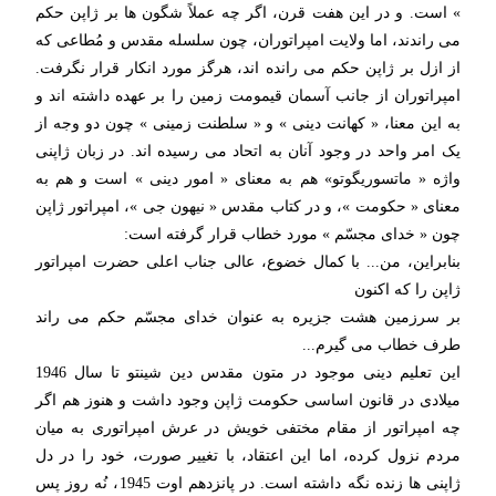
» است. و در این هفت قرن، اگر چه عملاً شگون ها بر ژاپن حکم
می راندند، اما ولایت امپراتوران، چون سلسله مقدس و مُطاعی که
از ازل بر ژاپن حکم می رانده اند، هرگز مورد انکار قرار نگرفت.
امپراتوران از جانب آسمان قیمومت زمین را بر عهده داشته اند و
به این معنا، « کهانت دینی » و « سلطنت زمینی » چون دو وجه از
یک امر واحد در وجود آنان به اتحاد می رسیده اند. در زبان ژاپنی
واژه « ماتسوریگوتو» هم به معنای « امور دینی » است و هم به
معنای « حکومت »، و در کتاب مقدس « نیهون جی »، امپراتور ژاپن
چون « خدای مجسّم » مورد خطاب قرار گرفته است:
بنابراین، من... با کمال خضوع، عالی جناب اعلی حضرت امپراتور
ژاپن را که اکنون
بر سرزمین هشت جزیره به عنوان خدای مجسّم حکم می راند
طرف خطاب می گیرم...
این تعلیم دینی موجود در متون مقدس دین شینتو تا سال 1946
میلادی در قانون اساسی حکومت ژاپن وجود داشت و هنوز هم اگر
چه امپراتور از مقام مختفی خویش در عرش امپراتوری به میان
مردم نزول کرده، اما این اعتقاد، با تغییر صورت، خود را در دل
ژاپنی ها زنده نگه داشته است. در پانزدهم اوت 1945، نُه روز پس