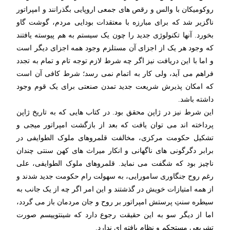
روکومیکان با والس و رقص های جمعی اروپایی بگذرانند و امپراتور
ناگزیر شد که برای مبارزه با معتقدات بودایی مردم، گوشت گاو
بخورد. آنها تکنولوژی جدید را چون یک سیستم به هم پیوسته یافتند
که وجود هر یک از اجزای آن مستلزم وجود همه اجزای دیگر است
و اما با این دریافت نیز اگر چه شرط لازم توجه تام و تمام به تجدد
فراهم می آید، ولی کار به اتمام نمی رسد؛ شرط کافی آن است
که امکان پذیرش شریعت جدید تمدن صنعتی برای یک قوم وجود
داشته باشد.
این شرط نیز در ژاپن محقق بود. در کتاب هایی که به تاریخ ژاپن
پرداخته اند می توان یافت که بعد از بازگشت امپراتور میجی و
تشکیل حکومت مرکزی، مخالفت قلمروهای ملوک الطوایفی در
برابر دگرگونی های ناگهانی و انکار میراث های کهن سنتی چندان
ناچیز بود که شگفت می نماید. قلمروهای ملوک الطوایفی، علی
رغم روح جنگاوری سامورایی، به سهولت رام حکومت جدید شدند و
از همه امتیازات خویش در گذشتند و این امر اگر چه از یک جانب به
سیطره سنتِ پرستش امپراتور بر روح و جان مردمان باز می گردد،
اما از دیگر سو به این حقیقت رجوع دارد که شینتوییسم صورت
تشریعی مستحکم و نظام یافته ای ندارد.