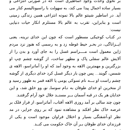
بر نحوی وحدت وجود اساطیری است که در صورتی انتزاعی و
بسیار ساده اجمال پیدا می کند، به سهولت با راسیونالیسم کنار می
آید. در اساطیر شینتو عالم بالا نمونه انتزاعی همین زندگی زمینی
است و بنابراین، تقرب به عالم بالا مستلزم انکار حیات دنیایی
نیست:
در کتـاب کوجیکی مسطور است که چون این خدای نرینه، یعنی
ایــزاناگی، در بحـر حیط غوطه زد و به رسمی که هنوز نزد مردم
ژاپن معمول است مــــراسم غسل را به جای آورد و بدن را از
آلایش عالم سفلی پاک و مطهر ساخت، از گوشه چشم چپ او
بزرگترین و مهمترین الاهه به وجود آمد که او را آماتراسو، الاهه ی
شمس، گویند... پس چون بار دیگر غسل کرد خدای دیگری از گوشه
چشم راست او بـــه نام تسوکی یومی یا الاهه قمر به ظهور رسید و
از منخرین او خدای طوفان به نـام سوساـ نوـ وو خلق شد، و این
خدایان هر یک در قبه آسمان بــر مسنــد جلال خود آرام گرفتنـد.
چون چند سالی بر آمد روزی الاهه آفتاب، آماتراسو، از فراز فلک بر
عرصه خاک نظر افکند و مشاهده نمود که بر روی جزایر، در مد
نظر او،آشفتگی بسیار و اختلال فراوان موجود است و یکی از
فرزندان خدای طوفان بـر آن خاک حکومت می کنــد.