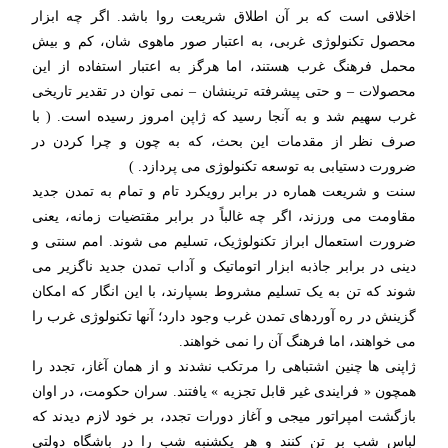
اخلاقی است که بر آن اطلاق شریعت روا باشد. اگر چه ابزار
محصول تکنولوژی غربی، به اعتبار صور ماهوی شان، کم و بیش
محمل فرهنگ غرب هستند، اما هرگز به اعتبار استفاده از این
محصولات – و حتی پیشرفته ترینشان – نمی توان در تقدیر تاریخی
غرب سهیم شد و به آنجا رسید که ژاپن امروز رسیده است. ( با
صرف نظر از مقدمات این بحث، که به چون و چرا کردن در
ضرورت دستیابی به توسعه تکنولوژی می پردازد. )
سنت و شریعت هماره در برابر رویکرد تام و تمام به تمدن جدید
مقاومت می ورزند، اگر چه غالباً در برابر مقتضیات زمانه، یعنی
ضرورت استعمال ابراز تکنولوژیک، تسلیم می شوند. امم سنتی و
دینی در برابر جاذبه ابزار اتوماتیک و آداب تمدن جدید ناگزیر می
شوند که تن به یک تسلیم مشروط بسپارند، با این انگار که امکان
گزینش در ره آوردهای تمدن غرب وجود دارد؛ آنها تکنولوژی غرب را
می خواهند، اما فرهنگ آن را نمی خواهند.
ژاپنی ها چنین اشتباهی را مرتکب نشدند و از همان آغاز، تجدد را
همچون « فرایندی غیر قابل تجزیه » یافتند. سران حکومت، در اوان
بازگشت امپراتور میجی و آغاز دورات تجدد، بر خود لازم دیدند که
لباس شب بر تن کنند و هر یکشنبه شب را در باشگاه دولتی