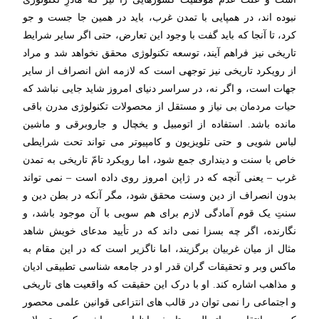
نبوده اند، در همپایی با تمدن غرب، باید در همین جا جست و جو
کرد، تا آنجا که باید گفت با وجود این تعارض، حتی اگر سایر شرایط
تاریخی نیز فراهم آیند، توسعه تکنولوژی محقق نخواهد شد و مراد
از رویکرد تاریخی نیز توجهی است که لازمه اش انصراف از سایر
جهات است، و اگر نه، در سراسر دنیای امروز شاید جایی نباشد که
حیات مردمان بی نیاز و مستقل از محصولات تکنولوژی مدرن باقی
مانده باشد. استفاده از اتومبیل و یخچال و جاروبرقی و ماشین
لباس شویی و حتی تلویزیون و کامپیوتر می تواند تحت شرایطی
خاص با سنت و دینداری جمع شود، اما رویکرد تامّ تاریخی به تمدن
غرب – یعنی آنچه که در ژاپن امروز روی داده است – نمی تواند
بدون انصراف از دین وسنت محقق شود، مگر آنکه در بطن دین و
سنتِ یک قوم آمادگی لازم برای هم سویی با آن موجود باشد، و
نگارنده، اگر چه بسزا نمی داند که در تأیید مدعای خویش شاهد
مثال از میان غربیان برگزیند، اما ناگزیر است که در این مقام به
ماکس وبر و تحقیقات گران قدر او در جامعه شناسی تطبیقی ادیان
و مذاهب اشاره کند. او با درک این حقیقت که واقعیت های تاریخی
و اجتماعی را نمی توان در قالب های انتزاعی قوانین علمی محصور