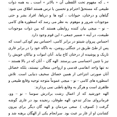
» ـ که مفهوم تحت اللفظی آن « بالاتر » است ـ به همه ذوات
طبیعی که مستحقّ احترام و تحسین یا ترس هستند اطلاق می شود:
گیاهان و درختان، حیوانات ، کوه ها و دریاها، افراد بشر و حتی
موجودات شرور و موهوم. به نظر می رسد که اسطوره های کامی
– نو – میچی بیان کننده روابطی هستند که بین ذوات موجودات
طبیعت، در آینه « ضمیر جمعی » این قوم وجود دارد.
احساس پیروان شینتو در برابر کامی، احساس بیم کودکی است که
پس از طیّ طریق در جنگلی روشن، به ناگاه خود را در برابر غاری
تاریک و پوشیده از درختان کاج بیابد. آنان اموات و نیاکان خویش را
نیز با چنین احساسی می پرستند. الهه گان – آنان که در بالا هستند –
نه تنها واجد انفاسی قدسی و ارواحی متعالی نیستند، بلکه خصائل
آنان صورتی انتزاعی از همین خصائل سخیف دنیایی است. تلاش
اسطوره های کامی – نو – میچی عموماً متوجه توجیه وقایع طبیعی و
ظاهری است و هرگز به وقایع باطنی نمی پردازند:
الهه خورشید که از اعمال زشت برادرش سوسا – نو – وو،
فرمانروای مذکر تندخو، الهه طوفان، رنجیده بود در غاری گوشه
گرفت ( کسوف ). سعی مردمان و الهه گان دیگر برای بیرون
کشاندن او از غار بر عبث بود. سرانجام یکی از الهگان برهنه شد و