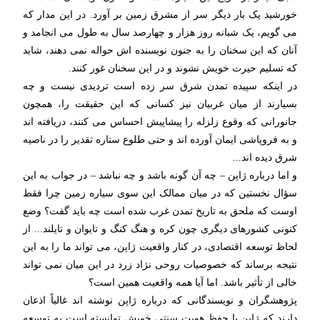
خورشید یک بار دیگر سر از مشرق زمین بر آورد. در این مدار که
می گویم، یک شبانه روز هزار و چهارصد سال به طول می انجامد و
آنان که این سخنان را به جنون نویسنده اش حواله نمی دهند، شاید
که تسلیم حیرت خویش نشوند و در این سخنان غور کنند.
در اینکه سپیده تمدن شرق سر زده است تردیدی نیست و چه
بسیارند از میان غربیان نیز کسانی که این حقیقت را، همچون
جانورانی که وقوع زلزله را پیشاپیش احساس می کنند، دریافته اند
و به فروپاشی ایمان آورده اند و حتی طلوع ستاره تقدیر را در ناصیه
شرق دیده اند...
و اما درباره ژاپن – چه آن گونه باشد و چه نباشد – در جواب به این
سؤال نخستین که در میان ممالک این سوی سیاره زمین چرا فقط
اوست که ملحق به تاریخ تمدن غرب شده است چه باید گفت؟ وضع
کنونی کشورهای دیگری چون کره و هنگ کنگ و تایوان و تایلند... از
لحاظ توسعه اقتصادی، در کنار واقعیت ژاپن، می تواند ما را به این
نتیجه برساند که خصوصیات روحی نژاد زرد در این میان نمی تواند
خالی از تأثیر باشد. اما آیا همه واقعیت همین است؟
پژوهشگران و نویسندگانی که درباره ژاپن نوشته اند غالباً اذعان
دارند که ژاپن با حفظ هویت سنتی خویش توانسته است به توسعه