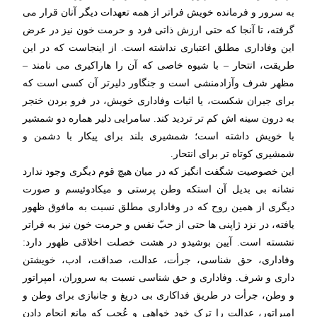
به سرور و فرمانده خویش فراتر از همه تعهدات دیگر آنان قرار می
گرفته، تا آنجا که حتی ارزش ذاتی فرد و حرمت خون نیز در عرض
این وفاداری مطلق اعتباری نداشته است. از اینجاست که در این
طریقت، انتحار – با شیوه خاصی که آن را هاراکیری می نامند –
مظهر شرف وآزادمنشی است و جنگاور دلیرتر آن کسی است که
برای جبران شکست، یا اثبات وفاداری خویش، در فرو بردن خنجر
به درون سینه اش کم تر تردید کند. سامرایی دلیر هماره دو شمشیر
با خویش داشته است؛ شمشیری بلند برای پیکار با دشمن و
شمشیری کوتاه تر برای انتحار.
این خصوصیت شگفت انگیز که در میان هیچ قوم دیگری وجود ندارد
نشانه بی بدیل آن استکه وطن پرستی و میکادوئیسم و صورت
دیگری از همین روح که در وفاداری مطلق نسبت به مافوق ظهور
یافته، در نزد ژاپنی ها حتی از حبّ نفس و حرمت خون نیز به فراتر
نشسته است. آیین بوشیدو در هشت خصلت اخلاقی ظهور دارد:
وفاداری، حق شناسی، جرأت، عدالت، صداقت، ادب، خویشتن
داری و شرف. وفاداری و حق شناسی نسبت به سروران، امپراتور
و وطن، جرأت در طریق فداکاری بی دریغ و جانبازی برای وطن و
امپراتور، عدالت را ترک خود خواهی و عُجب که مانع انجام دادن