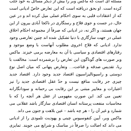
مسئله ای است که ماکس وبر را بیش از دیگر مسائل به خود جلب
کرده است. او بحق دریافته است که این تعارض خاصّ ادیانی است
که از اعتقادات قلبی به سوی احکام عملی میل کرده اند و در عین
حال، در جست و جوی فلاح و رستگاری در ناکجا آبادی بیرون از این
جهان هستند، و اگر نه، در ادیانی که صرفاً از مجموعه احکام اخلاق
عملی در جهت سازگاری با دنیا تشکیل شده اند چنین تعارضی وجود
ندارد. ادیانی که فلاح اخروی مطلوب آنهاست با وضع موجود و
رفتارهای اقتصادی و سیاسی با آن به معارضه برمی خیزند. ماکس
وبر صورت های گوناگون این تعارض را برشمرده است: مخالفت با
ربا، تقدیس صدقه و قناعت،... وتعارض پنهانی که میان اصل نوع
دوستی و راسیونالیزاسیون اقتصاد جدید وجود دارد. اقتصاد جدید
چیزی جز رقابت منافع نیست و حدّ عقل اقتصادی جدید را نیز
اعتبارات و معاییر مبتنی بر این رقابت بی رحمانه و سودانگارانه
تعیین می کند. این صورتِ مفهومی از عقل هر آنچه را که با
محاسبات منفعت پرستانه انسان اقتصادی سازگار باشد عقلانی می
شمارد و غیر آن را – هر چه باشد – عین بلاهت و جنون می داند.
ماکس وبر، آیین کنفوسیوس چینی و یهودیت تلمودی را از ادیانی
می داند که اصالت را صرفاً در مناسک و شرایع می جویند. تمایزی