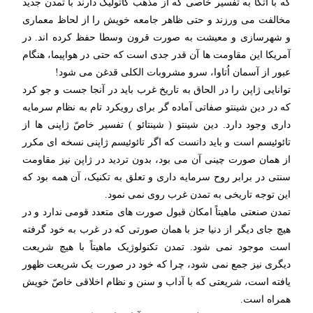
که با اتکا به تفسیر خاصی که از مذهب کاتولیک دارند با تمدن جدید
مخالفت می ورزند و حتی ظاهر جامعه خویش را از لحاظ معماری
و شهرسازی و معیشت به صورت قرون وسطا حفظ کرده اند. در
آمریکا این مقاومت ها آن قدر جدی است که حتی در هواپیما، هنگام
عبور از آسمان اُتاوا، سرو مشروبات الکلی قدغن می شود!
توانایی ژاپن را در الحاق به تاریخ غرب باید در آنجا جست و جو کرد
که در دین شینتو صفاتی آماده گر برای رویکرد تام به نظام سرمایه
داری وجود دارد. دین شینتو ( شینتائو ) تفسیر خاصّ ژاپنی ها از
تائوئیسم است و باید دانست که اگر تائوئیسم ژاپنی نسخه ای مکرر
از همان صورت چینی آن می بود، بدون تردید در ژاپن نیز مقاومت
سنتی در برابر روح سرمایه داری و تعلق به تکنیک، آن همه بود که
این توجه تاریخی به تمدن غرب روی نمی نمود.
تمدن صنعتی ماهیتاً امکان قبول صورت های متعدد قومی ندارد و در
هیچ جای دیگر از دنیا جز با همان صورتی که در غرب به خود گرفته
است موجود نمی شود. تمدن تکنولوژیک ماهیتاً با هیچ شریعت
دیگری نیز جمع نمی شود، چرا که خود در صورت یک شریعت ظهور
یافته است، شریعتی که با آداب و سنن و نظام اخلاقی خاصّ خویش
همراه است.