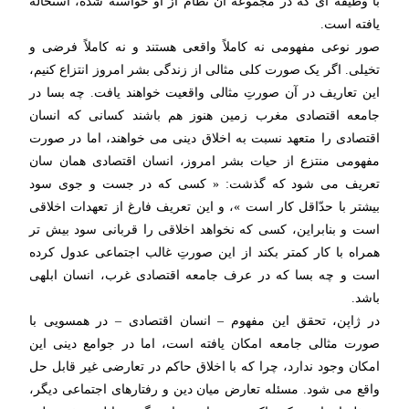
با وظیفه ای که در مجموعه آن نظام از او خواسته شده، استحاله
یافته است.
صور نوعی مفهومی نه کاملاً واقعی هستند و نه کاملاً فرضی و
تخیلی. اگر یک صورت کلی مثالی از زندگی بشر امروز انتزاع کنیم،
این تعاریف در آن صورتِ مثالی واقعیت خواهند یافت. چه بسا در
جامعه اقتصادی مغرب زمین هنوز هم باشند کسانی که انسان
اقتصادی را متعهد نسبت به اخلاق دینی می خواهند، اما در صورت
مفهومی منتزع از حیات بشر امروز، انسان اقتصادی همان سان
تعریف می شود که گذشت: « کسی که در جست و جوی سود
بیشتر با حدّاقل کار است »، و این تعریف فارغ از تعهدات اخلاقی
است و بنابراین، کسی که نخواهد اخلاقی را قربانی سود بیش تر
همراه با کار کمتر بکند از این صورتِ غالب اجتماعی عدول کرده
است و چه بسا که در عرف جامعه اقتصادی غرب، انسان ابلهی
باشد.
در ژاپن، تحقق این مفهوم – انسان اقتصادی – در همسویی با
صورت مثالی جامعه امکان یافته است، اما در جوامع دینی این
امکان وجود ندارد، چرا که با اخلاق حاکم در تعارضی غیر قابل حل
واقع می شود. مسئله تعارض میان دین و رفتارهای اجتماعی دیگر،