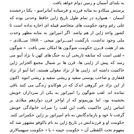
به بلندای آسمان و زمین دوام خواهد یافت.
پرستش میکادو به مثابه فرزند و فرستاده آماتراسو – یکتا درخشنده
آسمان – همواره در تمام طول تاریخ ژاپن حافظ وحدتی بوده که
علی رغم وجود حکومت های متخاصم قبیله ای اجازه نداده است تا
کشور واحد ژاپن از هم بپاشد. اگر امپراتور به مثابه مظهر وحدت
ملی وجود نداشت، بازگشت امپـــراتور میجی – 1868 میـــلادی –
بعد از هفت قــرن حکومت شوگـون ها امکان نمی یافت. « شوگون
» لقبی است که سابقه تاریخی آن به جنگ های کهن با نژاد آینو می
رسد که پیش از ژاپنی ها، قرن ها بر شمال مجمع الجزایر ژاپن
حاکمیت داشته اند. ژاپنی ها از نژاد مغولی هستند، اما آینو از نژاد
قفقازی و صاحب پوستی سفید و ریشی سفید و ریشی انبوه. اکنون
از این نژاد جز گروهی اندک که در هوکایدو زندگی می کنند باقی
نمانده اند. لقب شوگون را امپراتور به یکی از سرداران خویش
بخشیده بود، اما یوریموتو که از اواخر قرن دوازدهم میلادی بر
اساس ژاپن حاکمیت یافت این لقب را میراث خانوادگی خویش
گرفت تا خود و بازماندگانش به نام امپراتور بر ژاپن حکمرانی کنند.
حکومت او و فرزندانش در تاریخ ژاپن به نام باکوفو مشهور شد که
مفهوم تحت اللفظی آن « حکومت خیمه » یا « حکومت سپهسالاری