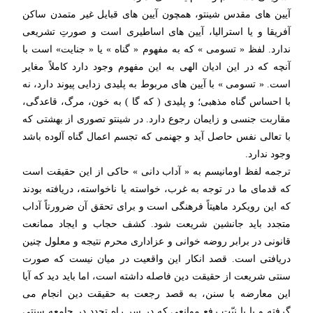
آیین های مقدس شینتو، همچون آیین های قبایل غیر متمدن ساکن
آفریقا و یا استرالیا، آیین های اساطیری است و صورتِ تشریعی
ندارد. لفظ « تسومی » که به مفهوم « گناه » یا « جنایت» است با
آنچه که در این ادیان الهی به این مفهوم وجود دارد کاملاً مغایر
است. « تسومی » با آیین های مربوط به پلیدی زدایی پیوند دارد، نه
با احساس گناه مذهبی؛ و پلیدی ( که گا ) به خون، مرگ، قاعدگی،
مقاربت جنسی و زایمان رجوع دارد. در شینتو تصوری از بهشتی که
با تعالی نفس حاصل آید و جهنمی که تجسم اعمال گناه آلوده باشد
وجود ندارد.
ترجمه لفظ اومانیسم به « آداب دانی » حاکی از این حقیقت است
که قدمای ما در توجه به غرب، خواسته یا ناخواسته، دریافته بودند
که این رویکرد ماهیتاً فرهنگی است و برای تحقق آن ضرورتاً آداب
متجدد باید جانشین شریعت شود. کشف حجاب و ایجاد ممانعت
قانونی در برابر روضه خوانی و عزاداری محرم نتیجه و معلول چنین
دریافتی است. قصد انکار این واقعیت در میان نیست که صورت
سنتی شریعت از حقیقت دین فاصله داشته است، اما باید دید که آیا
این معارضه با سنن، به قصد رجعت به حقیقت دین انجام می
گرفته و یا با نیّتِ رفع موانعی که در سر راه تجدد در جامعه سنتی