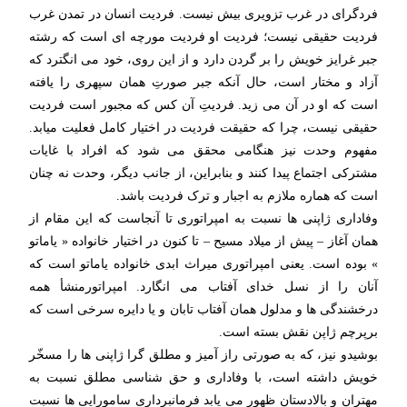
فردگرای در غرب تزویری بیش نیست. فردیت انسان در تمدن غرب
فردیت حقیقی نیست؛ فردیت او فردیت مورچه ای است که رشته
جبر غرایز خویش را بر گردن دارد و از این روی، خود می انگترد که
آزاد و مختار است، حال آنکه جبر صورتِ همان سپهری را یافته
است که او در آن می زید. فردیتِ آن کس که مجبور است فردیت
حقیقی نیست، چرا که حقیقت فردیت در اختیار کامل فعلیت میابد.
مفهوم وحدت نیز هنگامی محقق می شود که افراد با غایات
مشترکی اجتماع پیدا کنند و بنابراین، از جانب دیگر، وحدت نه چنان
است که هماره ملازم به اجبار و ترک فردیت باشد.
وفاداری ژاپنی ها نسبت به امپراتوری تا آنجاست که این مقام از
همان آغاز – پیش از میلاد مسیح – تا کنون در اختیار خانواده « یاماتو
» بوده است. یعنی امپراتوری میراث ابدی خانواده یاماتو است که
آنان را از نسل خدای آفتاب می انگارد. امپراتورمنشأ همه
درخشندگی ها و مدلول همان آفتاب تابان و یا دایره سرخی است که
برپرچم ژاپن نقش بسته است.
بوشیدو نیز، که به صورتی راز آمیز و مطلق گرا ژاپنی ها را مسخّر
خویش داشته است، با وفاداری و حق شناسی مطلق نسبت به
مهتران و بالادستان ظهور می یابد فرمانبرداری سامورایی ها نسبت