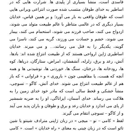
فاسدی است، منشأ بسیاری از پلیدی ها. شرارت هایی که در
اساطیر به خدای طوفان منتسب شده صورت انتزاعی ویرانی هایی
است که طوفان واقعی به بار می آورد؛ و بر همین قیاس، خدایان
بسیار دیگری که در عالمی متناظر با عالم طبیعت متولد می شوند،
ازدواج می کنند، صاحب فرزند می شوند، استحمام می کنند، بیمار
می شوند، خشم و حسادت می ورزند، گریه می کنند، ناسزا می
گویند، یکدیگر را به قتل می رسانند،... و می میرند. خدایان
اساطیری ژاپن ارواحی هستند که از طبیعت انتزاع شده اند: بادها،
آتش، رعد و برق، زلزله، آتشفشان، امراض، ستارگان، دریاها، کوه
ها، رودخانه ها، درختان، سنگ ها، خوردنی ها، نوشیدنی ها و همه
آنچه که هست، یا مفاهیمی چون « باروری » و « فراوانی » که باز
هم از عالم طبیعت انتزاع می شوند. خدای آتش، کاگو – تسوچی،
منشأ خشکی و قحط سالی است که مادر خود خدای زمین را به
هلاکت می رساند. خدای آسمان، ایزاناگی، او را به ضربه شمشیر
از پای می اندازد و خدایان رعد و برق و طوفان و باران پدید می آیند
و از کاگو – تسوچی انتقام می گیرند.
لفظ « کامی – نو – میچی » در زبان ژاپنی مترادف شینتو یا شین
تائو است که در زبان چینی به معنای « راه خدایان » است. « کامی