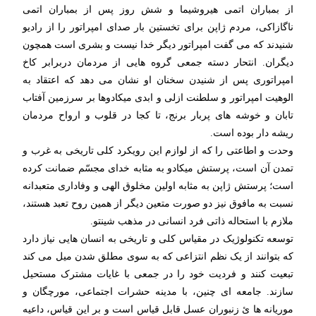
از بمباران اتمی هیروشیما و شش روز پس از بمباران اتمی
ناگازاکی، مردم ژاپن برای تخستین بار صدای امپراتور را از رادیو
شنیدند که می گفت امپراتور دیگر خدا نیست و بشری است همچون
دیگران. انتحار دسته جمعی گروه هایی از مردمان دربرابر کاخ
امپراتوری پس از شنیدن سخنان او نشان می دهد که اعتقاد به
الوهیت امپراتور و سلطنت ازلی و ابدی میکادوها بر سرزمین آفتاب
تابان و خوشه های پربار برنج، تا کجا در قلوب و ارواح مردمان
ریشه دار بوده است.
وحدت و اطاعتی را که از لوازم این رویکرد کلی تاریخی به غرب و
تمدن آن است، پرستش میکادو به مثابه خدای مجسّم ضمانت کرده
است؛ پرستش ژاپن به مثابه اولین مخلوق الهی و وفاداری متعبدانه
نسبت به مافوق نیز دو صورت متعین دیگر از همین روح تعبد هستند،
ملازم با استحاله ذاتی فرد انسانی در مذهب شینتو.
توسعه تکنولوژیک در مقیاس کلی و تاریخی به انسان هایی نیاز دارد
که بتوانند از یک نظم انتزاعی که به سوی مطلق شدن میل می کند
تبعیت کنند و فردیت خود را در جمعی با غایات مشترک مستحیل
سازند. جامعه ای چنین، با مدینه حشرات اجتماعی، مورچگان و
موریانه ها ئ زنبوران عسل قابل قیاس است و بر این قیاس، داعیه