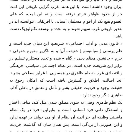
ایران وجود داشته است. با این همه، غرب گرایی تاریخی این امت
جز از حدود ظواهر فراتر نرفته است و نه این امت، که علی
العموم هیچ یک از اقوام مسلمان آسیایی یا آفریقایی نتوانسته اند در
تقدیر تاریخی غرب سهیم شوند و به تجدد و توسعه تکنولوژیک دست
یابند.
« قانون مدنی و آداب اجتماعی » شریعتِ این دنیای جدید است و
علم پرستی ( سیانتیسم ) حقیقت آن؛ و به ناگزیر مفهوم حقوقی «
جرم » جانشین معنای دینی « گناه » شده و تجدد مستلزم تسلیم در
برابر این شریعت جدید است. در نظام اجتماعی، سیاسی، فرهنگی
و اقتصادی غرب، نظام ظاهری در همسویی با غرایز سطحی بشر تا
آنجا اصالت، اطلاق و گسترش یافته است که امکان رجوع به
حقیقت وجود و فردیت حقیقی بشر و تأمل و تعمق در باطن آداب
ظاهری دیگر وجود ندارد.
یک نظم ظاهری وقتی به سوی مطلق شدن میل کند، منافی اختیار
و استقلال ذاتی فرد انسانی است و بنابراین، فرد در یک نظام
ماشینی وظیفه ای جز آنچه آن نظام از او می خواهد بر عهده ندارد
و این صورتی از بردگی است. پس همان سان که گذشت، فردیت
انسان در تمدن غرب فردیت حقیقی نیست و چون « فرد حقیقی »