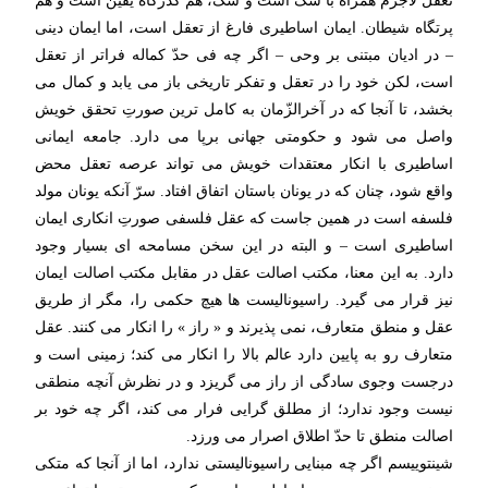
تعقل لاجرم همراه با شک است و شک، هم گذرگاه یقین است و هم
پرتگاه شیطان. ایمان اساطیری فارغ از تعقل است، اما ایمان دینی
– در ادیان مبتنی بر وحی – اگر چه فی حدّ کماله فراتر از تعقل
است، لکن خود را در تعقل و تفکر تاریخی باز می یابد و کمال می
بخشد، تا آنجا که در آخرالزّمان به کامل ترین صورتِ تحقق خویش
واصل می شود و حکومتی جهانی برپا می دارد. جامعه ایمانی
اساطیری با انکار معتقدات خویش می تواند عرصه تعقل محض
واقع شود، چنان که در یونان باستان اتفاق افتاد. سرّ آنکه یونان مولد
فلسفه است در همین جاست که عقل فلسفی صورتِ انکاری ایمان
اساطیری است – و البته در این سخن مسامحه ای بسیار وجود
دارد. به این معنا، مکتب اصالت عقل در مقابل مکتب اصالت ایمان
نیز قرار می گیرد. راسیونالیست ها هیچ حکمی را، مگر از طریق
عقل و منطق متعارف، نمی پذیرند و « راز » را انکار می کنند. عقل
متعارف رو به پایین دارد عالم بالا را انکار می کند؛ زمینی است و
درجست وجوی سادگی از راز می گریزد و در نظرش آنچه منطقی
نیست وجود ندارد؛ از مطلق گرایی فرار می کند، اگر چه خود بر
اصالت منطق تا حدّ اطلاق اصرار می ورزد.
شینتوییسم اگر چه مبنایی راسیونالیستی ندارد، اما از آنجا که متکی