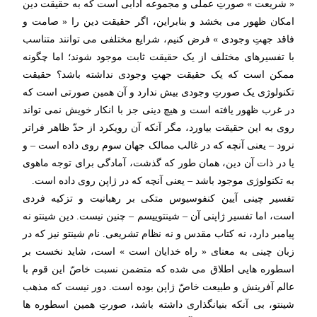
« شریعت » صورتِ عملی و مجموعه آدابی است که به حقیقت دین
امکان ظهور می بخشد و بنابراین، اگر حقیقت دین را « صامت و
فاقد جهتِ وجودی » فرض کنیم، شرایع مختلفی می توانند متناسب
با تفسیرهای مختلف از یک حقیقت ثابت موجود شوند؛ اما چگونه
ممکن است که یک حقیقت جهتِ وجودی نداشته باشد؟ حقیقت
تکنولوژی یک صورتِ وجودی بیش ندارد و آن همین صورتی است که
در غرب ظهور یافته است و هیچ دینی جز با انکار خویش نمی تواند
روی به این حقیقت بیاورد، مگر آنکه آن رویکرد از حدّ ظاهر فراتر
نرود – یعنی آنچه که در غالب ممالک جهان سوم روی داده است – و
یا در ذات آن دین، همان طور که گذشت، آمادگی برای توجه ماهوی
به تکنولوژی موجود باشد – یعنی آنچه که در ژاپن روی داده است.
تفسیر چینی آیین کنفوسیوس متکی بر رهبانیت و تزکیه فردی
است، اما تفسیر ژاپنی آن – شینتوییسم – چنین نیست. دین شینتو نه
پیامبر دارد، نه کتاب مقدس و نه نظام تشریعی. نام شینتو نیز که در
زبان چینی به معنای « راه خدایان است » است، شاید نخست بر
اسطوره هایی اطلاق می شده که متضمن نسبت خاصّ این قوم با
عالم آفرینش و طبیعت خاصّ ژاپن بوده است. دور نیست که مذهب
شینتو، بی آنکه بنیانگذاری داشته باشد، صورتِ همین اسطوره ها