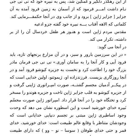
از این رهگذر دلگیر و غمگین شد، پس به نبیره خود که نی نی جی
نـام داشت امـــر فرمود که از آسمان به زمین فرود آمده به آن
جزایر [ جزایر ژاپن ] برود و از جانب وی در آنجا حکمفـــرمایی کند.
کلماتی که الاهه آفتاب بـــه نبیره خود گفته جزو ادعیه
مقدس مردم ژاپن است و هنـوز هر طفل خردسال آن را از بر
داشته، تکرار می کند.
در آنجا می گوید:
« در این سرزمین بارور و سبز، و در آن مزارع برنجهای تازه، باید
فرود آیی و کار آنجا را به سامان آوری.» نی نی جی فرمان مادر
بزرگ خود را اطاعت کرد و نخست به جزیره کیوشو فرود آمد و در
آنجا روزگاری بزیست. فرزندزاده او، ژیموتنو، اولین خدایی است که
در پیکــر آدمیان مجسم گشتــه، صورت امپـراتوری ژاپنی گرفت و
از جزیره کیوشو به قلب جزایر ژاپن تاخت و جزیره هوندو را مسخر
کرد و تختگاه خود را در آنجا قرار داد. امپراتور ژاپن صورت مجسّم
نَبیره خدای خورشید است و این اسطوره نشان می دهد که وحدت
وجود اساطیری ژاپن مبتنی بر تجسم دنیایی خدایانی است که
وجودشان متناظر با وقایع عالم طبیعت است: خدای خورشید، خدای
قمر و حتی خدای طوفان ( سوسا – نو – وو ) که دارای طبیعت