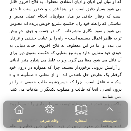
که او میان این ادیان و ادیان اعتقادی معطوف به فلاح اخروی قائل
می شود بسیار دقیق است. در اینجا قدرت و حضور سنت تا حدی
است که رفتار اخلاقی در میان دیوارهای احکام عملی محض و
مناسکی که رابطه خود را با حکمتِ تشریع خویش بریده اند محبوس
می شود و سود انگاری متشرعانه – که در جست و جوی اجرِ بیش
تر به ظاهر اعمال چسبیده است – راه را بر عبادت حقیقی و عرفان
می بندد. و اما در این معطوف به فلاح اخروی، حیات دنیایی به
خودی خود معنایی ندارد و به تبع معنایی که حکمت معنوی دین برای
آن قائل می شود معنا می گیرد. وبر به غلط می پندارد چنین ادیانی
از آرامش درونی برخوردار نیستند، چرا که همواره در درون خود
گرفتار یک تعارض حل ناشدنی اند. او از معانی « طمأنینه » و «
سکینه » غافل است، چرا که «سرچشمه طلب حقیقی » را در
درون انسان، آنجا که طالب و مطلوب یکدیگر را ملاقات می کنند،
نمی شناسد.
ماکس وبر عمده ترین مسئله توسعه سرمایه داری را « بسط روح
سرمایه داری » می داند. او در جواب به این پرسش بزرگ که چرا
نطفه های سرمایه داری، که در دیگر تمدن ها نیز موجود بوده است،
سرصفحه
استخاره
اوقات شرعی
خانه
فقط و فقط در مغرب زمین در جهت تحولی چنین عظیم و نظام