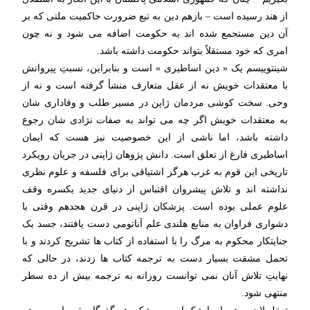
از هند رسیده است – بازهم دین به تبع ضرورت حاکمیت ملتی که بر
آن دین مستجمع شده اند به حکومت اضافه می شود و نه چون
امری که خود مستقلاً بتواند حکومت داشته باشد.
شینتوییسم یک « دین اساطیری » است و بنابراین، نسبتِ پیروانش
با معتقدات خویش نه از عقل متعارف منشأ گرفته است و نه از
وحی. سخت کوشی مردمان ژاپن در مسیر طلب و وفاداری شان
به معتقدات خویش اگر چه می تواند به صفات نژادی شان رجوع
داشته باشد، اما ناشی از این خصوصیت نیز هست که ایمان
اساطیری فارغ از تعلق است. دانش پژوهان ژاپنی در جریان رویکرد
تاریخی این قوم به غرب هرگز اشتیاقی برای فلسفه و علوم نظری
نداشته اند و تلاش پیشروان اقتباس از دنیای جدید یکسره وقف
علوم عملی بوده است. پزشکان ژاپنی در قرن هجدهم وقتی با
دشواری فراوان به منابع هلندی علم آناتومی دست یافتند، جسد یک
جنایتکار محکوم به مرگ را با استفاده از کتاب ها تشریح کردند و با
تحمل مشقت بسیار دست به ترجمه کتاب ها زدند، در حالی که
نهایتِ تلاش آنان نمی توانست روزانه به ترجمه بیش از ده سطر
منتهی شود.