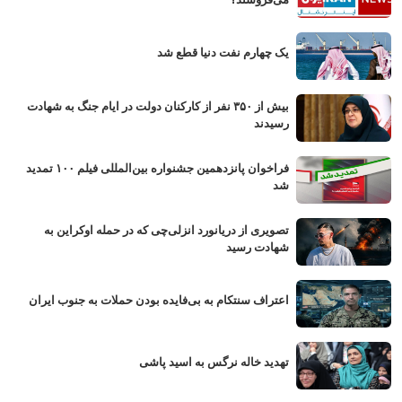
یک چهارم نفت دنیا قطع شد
بیش از ۳۵۰ نفر از کارکنان دولت در ایام جنگ به شهادت
رسیدند
فراخوان پانزدهمین جشنواره بین‌المللی فیلم ۱۰۰ تمدید
شد
تصویری از دریانورد انزلی‌چی که در حمله اوکراین به
شهادت رسید
اعتراف سنتکام به بی‌فایده بودن حملات به جنوب ایران
تهدید خاله نرگس به اسید پاشی