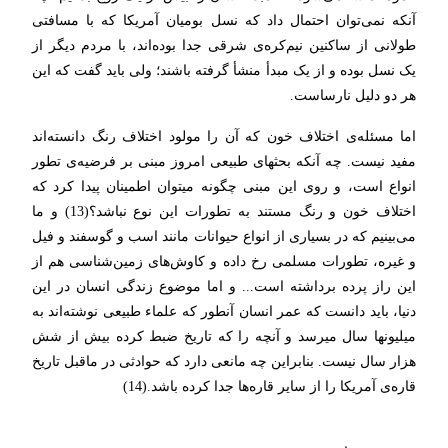
آنکه نمی‌توان احتمال داد که نسل بومیان آمریکا که با مسافتی
طولانی از ساکنین نیم‌کره‌ی شرقی جدا بوده‌اند، با مردم دیگر از
یک نسل بوده و از یک مبدأ منشأ گرفته باشند؛ ولی باید گفت که این
هر دو دلیل نارساست.
اما مسئله‌ی اختلاف خون که آن را مولود اختلاف رنگ دانسته‌اند
مفید نیست. چه آنکه بحثهای طبیعی امروز مبنی بر فرضیه‌ی تطور
انواع است، و روی این مبنی چگونه میتوان اطمینان پیدا کرد که
اختلاف خون و رنگ مستند به تطورات این نوع نباشد؟(13) و ما
می‌بینیم که در بسیاری از انواع حیوانات مانند اسب و گوسفند و فیل
و غیره، تطورات مسلمی رخ داده و کاوش‌های زمین‌شناسی هم از
این راز پرده برداشته است... و اما موضوع زندگی انسان در این
دنیا، باید دانست که عمر انسان آنطور که علماء طبیعی نوشته‌اند به
میلیونها سال میرسد و آنچه را که تاریخ ضبط کرده بیش از شش
هزار سال نیست. بنابراین چه مانعی دارد که حوادثی در ماقبل تاریخ
قاره‌ی آمریکا را از سایر قاره‌ها جدا کرده باشد.(14)