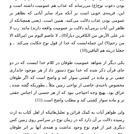
بودن دعوت نوح(ع) می‌رساند که عذاب هم عمومیت داشته است و
این، قرینه‌ی خوبی است بر آنکه مراد سایر آیاتی که بظاهر بر
عمومی بودن عذاب دلالت می‌کنند، همین است، (یعنی همچنانکه از
ظاهر این آیات برمی‌آید دلالت بر عمومیت واقعه دارند) مانند: رب لا
تذر علی الأرض من الکافرین دیارآ(8) ـ لا عاصم الیوم من امرالله الا
من رحم(9) این جمله‌ایست که خدا از قول نوح حکایت می‌کند. ـ و
جعلنا ذریته هم الباقین(10)
یکی دیگر از شواهد عمومیت طوفان در کلام خدا اینست که در دو
جای قرآن ذکر شده که خدا بنوح دستور داد از هر موجود جانداری
جفتی نر و ماده در کشتی سوار کند و واضح است که اگر طوفان
مخصوص ناحیه‌ی خاصی از نواحی زمین مثلاً ـ بطوریکه گفته شده ـ
عراق بود، بهیچ وجه احتیاجی نبود که از هر جنسی از اجناس جفتی
نر و ماده سوار کشتی کند و مطلب واضح است.(11)
ولی ظواهر آیات به کمک قرائن و تعلیل‌هائیکه از اهل کتاب به ارث
رسیده دلالت بر آن دارد که در زمان نوح در سراسر روی زمین کس
دیگری غیر از قوم نوح وجود نداشت و همه‌ی آنها بر اثر طوفان