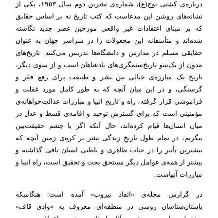
درباره‌ی کشتی نوح(ع)، شماره‌ی تشرین دوم سال ١٩٥٣، یکی از
نشانه‌های روشن این مدعاست که کتب تاریخ نه بر اساس حقایق
که بر مبنای اعتقادات غیر واقعی مورخین عصر جدید نگاشته
شده‌اند و متأسفانه این مجعولات را در سراسر جهان به عنوان
حقایقی‌ مسلم در مدارس و دانشگاه‌ها تدریس می‌کنند. تاریخ‌های
مدون از یک‌سو تاریخ‌ستمگری‌های پادشاهان است و از سوی دیگر،
تاریخ یک مبارزه‌ی خیالی بین بشر و طبیعت برای رفع فقر و
گرسنگی، و در این میان آنچه که به طور کامل مورد غفلت و
فراموشی قرار گرفته، راه و تاریخ انبیا و مبارزات عدالت‌خواهانه‌ی
مؤمنینی است که برای گسترش توحید و اقامه‌ی قسط و عدل در
میان انسان‌ها قیام کرده‌اند، حال آنکه اگر با چشم حقیقت‌بین
بنگریم، در تمام طول تاریخِ زندگی بشر بر کره‌ی زمین آنچه که
بیشترین تأثیر را در حیات ظاهری و باطنی انسان باقی گذاشته و
بیشتر از همه‌ی عوامل دیگر مستحق بحث و تحقیق است، راه انبیا و
مبارزات آنهاست.
در گزارش مجله‌ی «اتفاد نیزوب» آمده است: هنگامیکه
باستان‌شناسان روسی در منطقه‌ای معروف به «وادی قاف»