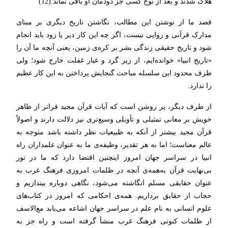
هلاک شدند و بعد از نوح کسی جز دودمان او باقی نماند.(12)
قصد ما از نوشتن این مطالب، نگاشتن تاریخ دیگری بر مبنای
مدارک قرآنی و روایی نیست، اگر چه این کار دیر یا زود باید انجام
شود و تاریخ حقیقی زندگی‌ بشر بر کره‌ی زمین، یعنی آنچه ما آن را
«تاریخ انبیا» خوانده‌ایم، از زیر گرد و غبار غفلت خارج شود؛ ولی
ظرف محدود این سلسله مباحث گنجایش پرداختن به این کار عظیم
را ندارد.
از طرف دیگر، پر روشن است که آیات قرآن مجید فراتر از ظاهر
خویش بر معانی تمثیلی و تأویلی وسیع‌تری نیز دلالت دارند و اصولاً
قرآن مجید بیشتر از آنکه به طبیعیات نظر داشته باشد متوجه به
عالم معناست؛ اما به هر تقدیر، وظیفه‌ی ما به عنوان علمداران راه
انبیا در سراسر جهان امروز اینچنین اقتضا دارد که ما در نور
بی‌نهایت قرآن به‌همه‌ی آنچه در ظلمات امروزی فرهنگ غرب به
عنوان حقایقی مسلم انگاشته می‌شود، نگاهی دوباره بیندازیم و
حجاب از حقایق برداریم. همه‌ی احکامی که امروز در کتاب‌های
علوم انسانی به نام علم در سراسر جهان اشاعه می‌یابد مع‌الاسف
از ظلمات کنونی فرهنگ غرب منشأ گرفته است و راه جز به