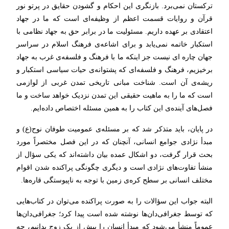
ترکستان نمی‌برد. بازنگری این احکام و گشودن حقایق در پرتو نور
قرآن و روایات قسمت اعظم از وظیفه‌ای است که ما در جهاد
اعتقادی بر عهده داریم. مسئولیت ما در برابر حق به جهاد نظامی با
استکبار خاتمه نمی‌یابد و برای اشاعه‌ی فرهنگ اسلام در سراسر
جهان چاره ای نیست جز اینکه ما با فرهنگ و فلسفه‌ی غرب به جهاد
برخیزیم، فرهنگ و فلسفه‌ای که پشتوانه‌ی حیات سیاسی استکبار و
ریشه‌ی آن است. شناخت مبانی تاریخی تمدن غربی از لوازمی
است که ما را به ماهیت حقیقی این تمدن نزدیک خواهد ساخت و ما
فصل‌های آینده‌ی این کتاب را به همین مسئله اختصاص داده‌ایم.
در پایان، باید متذکر شد که بر مسئله‌ی عمومیت طوفان نوح(ع) و
مبدأ نژادی جوامع انسانی، آنچنان که در این فصل مختصراً مورد
بحث قرار گرفت، دو اشکال عمده بیان داشته‌اند که یکی سؤال از
منشأ تفاوت‌های نژادی است و دیگری چگونگی پراکنده شدن اقوام
مختلف انسانی بر سطح کره‌ی زمین با توجه به ناپیوستگی قاره‌ها.
البته جواب این سؤالات را به صورت پراکنده می‌توان در کتاب‌هایی
که توسط جغرافی‌دان‌ها نوشته شده است پیدا کرد؛ جغرافی‌دان‌ها
عموماً منشأ می‌شود که مبدأ انسان را بیش از یک زوج بدانیم، چه