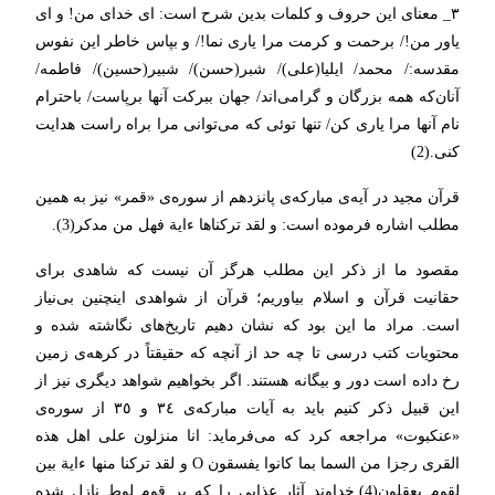
٣_ معنای این حروف و کلمات بدین شرح است: ای خدای من! و ای
یاور من!/ برحمت و کرمت مرا یاری نما!/ و بپاس خاطر این نفوس
مقدسه:/ محمد/ ایلیا(علی)/ شبر(حسن)/ شبیر(حسین)/ فاطمه/
آنان‌که همه بزرگان و گرامی‌اند/ جهان ببرکت آنها برپاست/ باحترام
نام آنها مرا یاری کن/ تنها توئی که می‌توانی مرا براه راست هدایت
کنی.(2)
قرآن مجید در آیه‌ی مبارکه‌ی پانزدهم از سوره‌ی «قمر» نیز به همین
مطلب اشاره فرموده است: و لقد ترکناها ءایة فهل من مدکر(3).
مقصود ما از ذکر این مطلب هرگز آن نیست که شاهدی برای
حقانیت قرآن و اسلام بیاوریم؛ قرآن از شواهدی اینچنین بی‌نیاز
است. مراد ما این بود که نشان دهیم تاریخ‌های نگاشته شده و
محتویات کتب درسی تا چه حد از آنچه که حقیقتاً در کرهه‌ی زمین
رخ داده است دور و بیگانه هستند. اگر بخواهیم شواهد دیگری نیز از
این قبیل ذکر کنیم باید به آیات مبارکه‌ی ٣٤ و ٣٥ از سوره‌ی
«عنکبوت» مراجعه کرد که می‌فرماید: انا منزلون علی اهل هذه
القری رجزا من السما بما کانوا یفسقون O و لقد ترکنا منها ءایة بین
لقوم یعقلون(4).خداوند آثار عذابی را که بر قوم لوط نازل شده