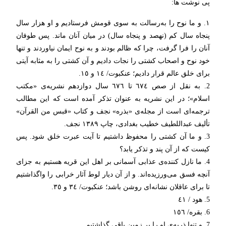
پی نوشت ها:
١. و ما نوح را به‌رسالت به سوی قومش فرستادیم و او هزار سال
پنجاه سال کم (نهصد و پنجاه سال) در میان آنان ماند. پس طوفان
آنان را فرا گرفت، چرا که ظالم بودند و به نوح ایمان نیاوردند و تنها
خود نوح و اصحاب کشتی را نجات دادیم و آن کشتی را به مثابه آیتی
برای خلق عالم قرار دادیم؛ عنکبوت/ ١٤ و ١٥.
2. به نقل از صص ٦٧٤ تا ٦٧٦ سال دوازدهم نشریه‌ی «مکتب
اسلام»؛ در این نشریه به عنوان تذکر آمده است که این مطالب
ترجمه‌ای است از مجله‌ی «بذره» نجف و کتاب «قبس من القرآن»
تألیف عبداللطیف خطیب بغدادی، چاپ ١٣٨٩ نجف.
3. و ما آن کشتی را محفوظ داشتیم تا آیت عبرت خلق شود. پس
کیست که از آن پند و تذکر یابد؟
4. ما نازل کننده‌ی عذابی آسمانی بر اهل این قریه هستیم به جزای
آنچه فسق می‌ورزیده‌اند. و از آن دیار لوط آثار خرابی را واگذاشتیم
تا برای عاقلان نشانه‌ای روشن باشد؛ عنکبوت/ ٣٤ و ٣٥.
5. هود / ٤١
6. بقره/ ١٥٦
7. و تنها ذریه‌ی او را بر زمین باقی گذاشتیم.