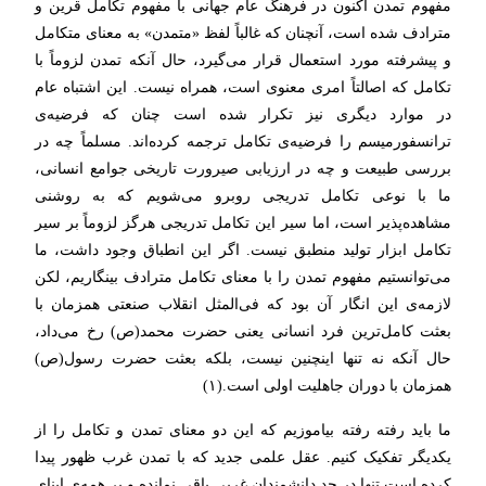
مفهوم تمدن اکنون در فرهنگ عام جهانی با مفهوم تکامل قرین و
مترادف شده است، آنچنان که غالباً لفظ «متمدن» به معنای متکامل
و پیشرفته مورد استعمال قرار می‌گیرد، حال آنکه تمدن لزوماً با
تکامل که اصالتاً امری معنوی است، همراه نیست. این اشتباه عام
در موارد دیگری نیز تکرار شده است چنان که فرضیه‌ی
ترانسفورمیسم را فرضیه‌ی تکامل ترجمه کرده‌اند. مسلماً چه در
بررسی طبیعت و چه در ارزیابی صیرورت تاریخی جوامع انسانی،
ما با نوعی تکامل تدریجی روبرو می‌شویم که به روشنی
مشاهده‌پذیر است، اما سیر این تکامل تدریجی هرگز لزوماً بر سیر
تکامل ابزار تولید منطبق نیست. اگر این انطباق وجود داشت، ما
می‌توانستیم مفهوم تمدن را با معنای تکامل مترادف بینگاریم، لکن
لازمه‌ی این انگار آن بود که فی‌المثل انقلاب صنعتی همزمان با
بعثت کامل‌ترین فرد انسانی یعنی حضرت محمد(ص) رخ می‌داد،
حال آنکه نه تنها اینچنین نیست، بلکه بعثت حضرت رسول(ص)
همزمان با دوران جاهلیت اولی است.(١)
ما باید رفته رفته بیاموزیم که این دو معنای تمدن و تکامل را از
یکدیگر تفکیک کنیم. عقل علمی جدید که با تمدن غرب ظهور پیدا
کرده است تنها در حد دانشمندان غربی باقی نمانده و بر همه‌ی ابنای