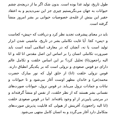
طول تاریخ، تولید غذا بوده است. بدون شک اگر ما از دریچه‌ی چشم
حیوانات به جهان می‌نگریستیم چیزی جز این نمی‌دیدیم و به اعتقاد
حقیر این بینش از غلبه‌ی خصوصیات حیوانی بر بشر امروز منشأ
گرفته است.
باید در معنای پیشرفت تجدید نظر کرد و دریافت که «پیش» کجاست
و «پس» کجا. آیا غایت تکاملی بشر در تاریخ، ماشینی شدن ابزار
تولید است یا نه، آنچنان که در معارف اسلامی آمده است باید
صیرورت تکاملی انسان را بر اساس این اصل مقدس انا لله و انا
الیه راجعون(6) تحلیل کرد؟ بر این اساس خلقت و تکامل عالم
دارای دو قوس صعودی و نزولی است که بر یکدیگر انطباق دارند.
قوس نزولی خلقت (انا) از خلق اول که نور مبارک حضرت
محمد(ص) و خاندان مطهر اوست آغاز می‌شود و تا حیوانات و
نباتات و جمادات نزول می‌یابد. در قوس نزول، حیوانات صورت‌های
نفسانی بشر هستند که از نظر خلقت، از نفس او منشأ گرفته‌اند و
در مرتبتی پایین‌تر از او وجود یافته‌اند. اما در قوس صعودی خلقت
(انا الیه راجعون)، آفرینش از هیولی که قابلیت پذیرش صورت‌های
متکامل دارد آغاز می‌گردد و به انسان کامل منتهی می‌شود.