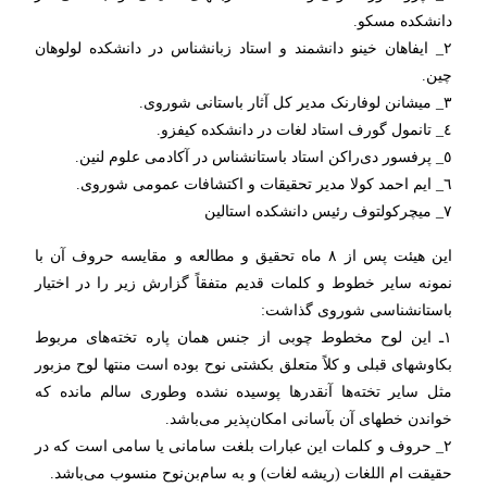
دانشکده مسکو.
٢_ ایفاهان خینو دانشمند و استاد زبانشناس در دانشکده لولوهان
چین.
٣_ میشانن لوفارنک مدیر کل آثار باستانی شوروی.
٤_ تانمول گورف استاد لغات در دانشکده کیفزو.
٥_ پرفسور دی‌راکن استاد باستانشناس در آکادمی علوم لنین.
٦_ ایم احمد کولا مدیر تحقیقات و اکتشافات عمومی شوروی.
٧_ میچرکولتوف رئیس دانشکده استالین‌
این هیئت پس از ٨ ماه تحقیق و مطالعه و مقایسه حروف آن با
نمونه سایر خطوط و کلمات قدیم متفقاً گزارش زیر را در اختیار
باستانشناسی شوروی گذاشت:
١ـ این لوح مخطوط چوبی از جنس همان پاره تخته‌های مربوط
بکاوشهای قبلی و کلاً متعلق بکشتی نوح بوده است منتها لوح مزبور
مثل سایر تخته‌ها آنقدرها پوسیده نشده وطوری سالم مانده که
خواندن خطهای آن بآسانی امکان‌پذیر می‌باشد.
٢_ حروف و کلمات این عبارات بلغت سامانی یا سامی است که در
حقیقت ام اللغات (ریشه لغات) و به سام‌بن‌نوح منسوب می‌باشد.