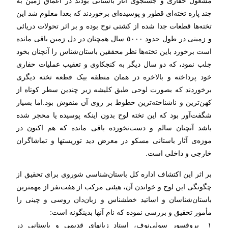
مشغول حفاری و جستجوی آثار باستانی بودند در اعماق زمین به
چند پاره تخته‌ای قطور و پوسیده‌ای برخوردند که بعدا معلوم شد این
تخته‌ها قطعات جدا شده از کشتی نوح بوده و بر اثر تحولات دریائی
و زمینی در طول حدود ٥٠٠٠ سال همچنان در دل زمین باقی مانده
است برخورد باین تخته‌ها نظر محققین باستان‌شناس را آنچنان بخود
جلب نمود، که دو سال دیگر به کنجکاوی و تعقیب عملیات حفاری
خود پرداخته و بالاخره در همان منطقه بیک قطعه تخته دیگری
برخوردند که بصورت لوحی طبق کلیشه زیر چندین سطر کوتاه از
کهن‌ترین و ناشناخته‌ترین خطوط بر روی آن منقوش بود.اما بسیار
شگفت‌آور بود که این تخته لوح بدون اینکه پوسیده یا محجر شده
باشد آنچنان سالم و دست‌نخورده باقی مانده که هم اکنون در
موزه‌ی آثار باستانی مسکو در معرض دید توریستها و تماشاگران
خارجی و داخلی است.
بر اثر این اکتشاف اداره کل باستان‌شناسی شوروی برای تحقیق از
چگونگی این لوح و خواندن آن، هیئتی مرکب از هفت‌نفر از مهمترین
باستان‌شناسان و اساتید خطشناس و زبان‌دان روسی و چینی را
مأمور تحقیق و بررسی نموده که نام آنها بدینگونه است:
١_ پروفسور سولی‌نوف، استاد زبانهای قدیمی و باستانی در