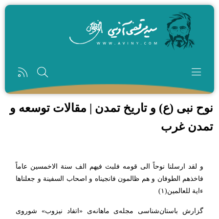
رفتن به محتوای اصلی
نوح نبی (ع) و تاریخ تمدن | مقالات توسعه و
تمدن غرب
و لقد ارسلنا نوحاً الی قومه فلبث فیهم الف سنة الاخمسین عاماً
فاخذهم الطوفان و هم ظالمون فانجیناه و اصحاب السفینة و جعلناها
ءایة للعالمین(١)
گزارش باستان‌شناسی مجله‌ی ماهانه‌ی «اتفاد نیزوب» شوروی