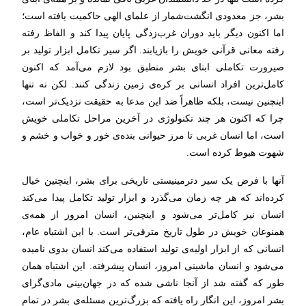
بشر، جز معدودی انگشت‌شمار از علمای الهی حاکمیت یافته است؛
اما اکنون دیگر باید دوران غرب‌زدگی پایان پیدا کند و الفاظ رفته
رفته معانی قرآنی خویش را بازیابند. اگر سیر تکامل ابزار تولید بر
صیرورت تکاملی ابنای بشر منطبق بود لازم می‌آمد که اکنون
کامل‌ترین افراد انسانی بر کره‌ی زمین زندگی کنند. لکن نه تنها
اینچنین نیست، بلکه ظاهراً ضد این مدعا به حقیقت نزدیک‌تر است،
چرا که اکنون هر چند تکنولوژی در آخرین مراحل تکاملی خویش
است، اما انسان غربی تا مرز حیوانی بنده‌ی خور و خواب و خشم و
شهوت هبوط کرده است.
آنها با فرض یک سیر دترمینیستی تاریخی برای بشر، اینچنین خیال
کرده‌اند که هر چه زمان می‌گذرد و ابزار تولید تکامل پیدا می‌کند
انسان نیز کامل‌تر می‌شود و اینچنین، انسان امروز از همه‌ی
همنوعان خویش در طول تاریخ مترقی‌تر است. با این اشتباه عام،
انسانی که از ابزار اولیه‌ی تولید استفاده می‌کند انسان بدوی نامیده
می‌شود و انسان ماشینی امروز، انسان پیشرفته. این اشتباه همان
طور که گفته شد از آنجا ناشی شده که در جهان‌بینی مادی‌گرای
بشر امروز، این انگار راه یافته که بزرگ‌ترین مسئله‌ی بشر در تمام