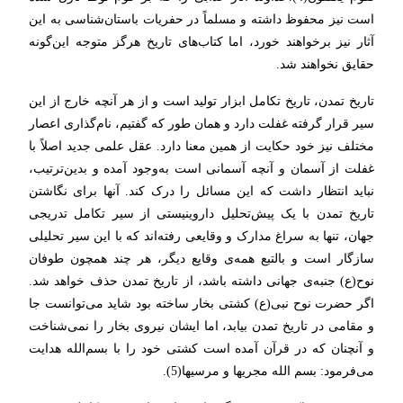
است نیز محفوظ داشته و مسلماً در حفریات باستان‌شناسی به این
آثار نیز برخواهند خورد، اما کتاب‌های تاریخ هرگز متوجه این‌گونه
حقایق نخواهند شد.
تاریخ تمدن، تاریخ تکامل ابزار تولید است و از هر آنچه خارج از این
سیر قرار گرفته غفلت دارد و همان طور که گفتیم، نام‌گذاری اعصار
مختلف نیز خود حکایت از همین معنا دارد. عقل علمی جدید اصلاً با
غفلت از آسمان و آنچه آسمانی است به‌وجود آمده و بدین‌ترتیب،
نباید انتظار داشت که این مسائل را درک کند. آنها برای نگاشتن
تاریخ تمدن با یک پیش‌تحلیل داروینیستی از سیر تکامل تدریجی
جهان، تنها به سراغ مدارک و وقایعی رفته‌اند که با این سیر تحلیلی
سازگار است و بالتبع همه‌ی وقایع دیگر، هر چند همچون طوفان
نوح(ع) جنبه‌ی جهانی داشته باشد، از تاریخ تمدن حذف خواهد شد.
اگر حضرت نوح نبی(ع) کشتی بخار ساخته بود شاید می‌توانست جا
و مقامی در تاریخ تمدن بیابد، اما ایشان نیروی بخار را نمی‌شناخت
و آنچنان که در قرآن آمده است کشتی خود را با بسم‌الله هدایت
می‌فرمود: بسم الله مجریها و مرسیها(5).