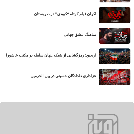
اکران فیلم کوتاه “کبودی” در صربستان
نماهنگ عشق جهانی
اربعین؛ رمزگشایی از شبکه پنهان سلطه در مکتب عاشورا
عزاداری دلدادگان حسینی در بین الحرمین