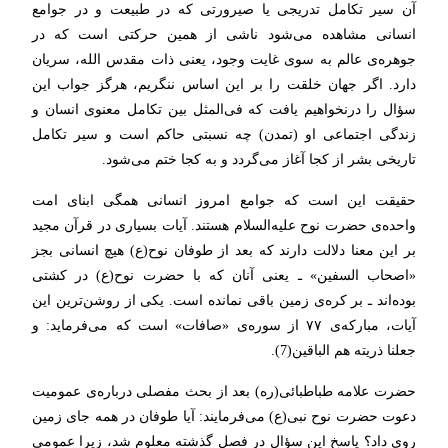
آن سیر تکامل تدریجی یا صیرورتی که در طبیعت و در جوامع
انسانی مشاهده می‌شود ناشی از همین حرکتی است که در
جوهره‌ی عالم به سوی غایت وجود، یعنی ذات مقدس الله، سریان
دارد. اگر جهان خلقت را بر این اساس ننگریم، هرگز جواب این
سؤال را درنخواهیم یافت که فی‌المثل بین تکامل معنوی انسان و
زندگی اجتماعی او (تمدن) چه نسبتی حاکم است و سیر تکامل
تاریخی بشر از کجا آغاز می‌گردد و به کجا ختم می‌شود.
حقیقت این است که جوامع امروز انسانی همگی ابنای امت
واحده‌ی حضرت نوح علیه‌السلام هستند. آیات بسیاری در قرآن مجید
بر این معنا دلالت دارند که بعد از طوفان نوح(ع) هیچ انسانی بجز
«اصحاب السفین» ـ یعنی آنان که با حضرت نوح(ع) در کشتی
بوده‌اند ـ بر کره‌ی زمین باقی نمانده است. یکی از روشن‌ترین این
آیات، مبارکه‌ی ٧٧ از سوره‌ی «صافات» است که می‌فرماید: و
جعلنا ذریته هم الباقین(7).
حضرت علامه طباطبائی(ره) بعد از بحث مفصلی درباره‌ی عمومیت
دعوت حضرت نوح نبی(ع) می‌فرمایند: آیا طوفان در همه جای زمین
روی داد؟ پاسخ این سؤال در‌ فصل گذشته معلوم شد، زیرا عمومی