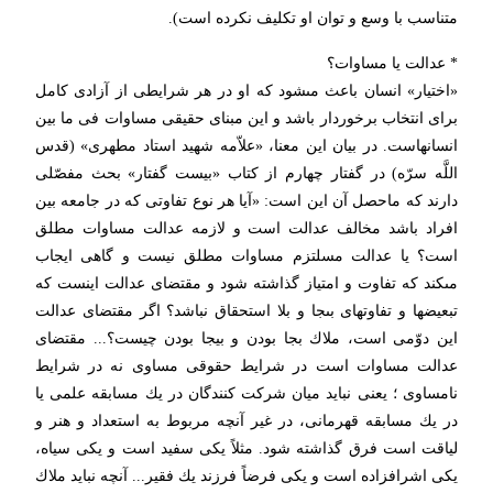
متناسب با وسع و توان او تكلیف نكرده است).
* عدالت یا مساوات؟
«اختیار» انسان باعث مى‏شود كه او در هر شرایطى از آزادى كامل
براى انتخاب برخوردار باشد و این مبناى حقیقى مساوات فى ما بین
انسانهاست. در بیان این معنا، «علاّمه شهید استاد مطهرى» (قدس
اللَّه سرّه) در گفتار چهارم از كتاب «بیست گفتار» بحث مفصّلى
دارند كه ماحصل آن این است: «آیا هر نوع تفاوتى كه در جامعه بین
افراد باشد مخالف عدالت است و لازمه عدالت مساوات مطلق
است؟ یا عدالت مسلتزم مساوات مطلق نیست و گاهى ایجاب
مى‏كند كه تفاوت و امتیاز گذاشته شود و مقتضاى عدالت اینست كه
تبعیض‏ها و تفاوتهاى بى‏جا و بلا استحقاق نباشد؟ اگر مقتضاى عدالت
این دوّمى است، ملاك بجا بودن و بیجا بودن چیست؟... مقتضاى
عدالت مساوات است در شرایط حقوقى مساوى نه در شرایط
نامساوى ؛ یعنى نباید میان شركت كنندگان در یك مسابقه علمى یا
در یك مسابقه قهرمانى، در غیر آنچه مربوط به استعداد و هنر و
لیاقت است فرق گذاشته شود. مثلاً یكى سفید است و یكى سیاه،
یكى اشراف‏زاده است و یكى فرضاً فرزند یك فقیر... آنچه نباید ملاك