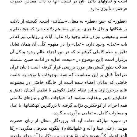
است و تفاوتهاى ذاتى آنان در نسبت آنها به ذات مقدّس حضرت
«رحمن» تأثیرى ندارد.
«فطور» كه جمع «فطر» به معناى «شكاف» است، گذشته از دلالت
بر شكافها و خلل ظاهرى، بر این معنا هم دلالت دارد كه هیچ ظلم و
ستم و تبعیضى نیز در عالم وجود راه ندارد. آیات و روایاتى نیز كه در
باب «عدل» وجود دارد، «عدل» را در مفهوم كلّى آن همان تعادل
دقیق و نظم كاملى گرفته‏اند كه در بین اجزاء عالم وجود و كل آن
برقرار است (این موضوع در «مبحث عدل» در ادامه همین سلسله
مقالات بطور گسترده‏تر مورد بررسى قرار گرفته است.) بیان قرآن
صراحتاً قائل بر این معناست كه همه موجودات با توجه به خلقت
خاصّى كه بدانان اعطاء شده است از جایگاه خاصّى در مجموعه
عالم برخوردارند و این نظام كامل تكوینى با نظمى آنچنان دقیق و
خلل‏ناپذیر تدبیر و هدایت مى‏شود كه احتیاجات مادّى و نیازهاى تكاملى
همه اجزاء، از كوچكترین ذرّات گرفته تا بزرگترین كهكشانها، با عدل
و مساوات كامل به تمامى برآورده مى‏گردد.
در سوره مباركه «طه» آیه 50 پروردگار متعال از زبان حضرت
موسى‏ (على نبینا و آله و علیه‏السّلام) اینگونه معرفى مى‏گردد: «ربّنا
الّذى اعطى كلّ شى‏ء خلقه ثمّ هدى» - پروردگار ما آن خداى واحدى