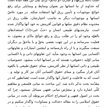
است (اللَّه یرزقها) و عبارتِ «و ایاكم» براى بیان این معنا آمده است
كه خداوند از ما انسانها نیز بعنوان وسایط و وسایلى براى رفع
حوائج موجودات و تأمین رزق آنها استفاده مى‏كند. در مورد خاصّ
انسانها و موجودات دیگر به تناسب اختیارشان، طلب رزق در
محدوده نظام دقیق سنّتها و قوانین آفرینش به خود آنها واگذار شده
است. نیازمندیهاى طبیعى انسان و «حبّ خیر»(52) استعدادهاى
بالقوّه وجود او را در طلب رزق و رفع حوائج مادّى و معنوى، به
فعلیت مى‏رسانند و در این جهت بعضى بحقّ و یا بناحقّ بر دیگران
سبقت مى‏گیرند و یا از راه بازمى‏مانند و اینچنین امتیازات و تفاوتهائى
اكتسابى بین انسانها به وجود مى‏آید. این تفاوتهاى ذاتى و یا اكتسابى
مبانى اوّلیه «حقوقى» هستند كه بر انسانها اثبات مى‏شود. خصوصیات
طبیعى و ذاتى انسانها از نظر آفرینش، مبناى حقوق طبیعى یا بالقوه
آنان قرار مى‏گیرد و مبناى حقوق اكتسابى آنان نیز كار و تولید و...
است كه به فاعلیت و اختیار آنها واگذار شده است (همانطور كه در
مقدّمه بحث تذكر داده شد، این مباحث به مبانى فلسفى و مفاهیم
كلّى اشاره دارد و متعرّض مبانى فقهى مسائل نمى‏شود، چرا كه
بحث در اصول فقهى و استخراج احكام مربوطه آن بحث در مبانى
حقوق اسلامى را به مقاله «عدالت و مساوات» واگذار مى‏كنیم و در