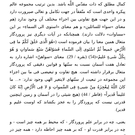
كمال مطلق كه ذات مقدّس اللَّه باشد. بدین ترتیب مجموعه عالم
پیكره واحدى است كه متّفقاً در جهت تكامل و تعالى صیرورت دارد
و در این جهت هیچ تفاوتى بین اجزاء مختلف آن وجود ندارد (هم
معناى «سواء للسائلین» و هم معناى «استوى‏ الى السماءِ» بر این
«مساوات» دلالت دارند). همچنانكه در آیات دیگرى نیز پروردگار
متعال همین معنا را بیان فرموده است («هُوَ الَّذى خَلَقَ لَكُمْ ما فِى
الْأرْضِ جَمیعاً ثُمَّ اسْتَوى‏ اِلَى السَّماءِ فَسَوّاهُنَّ سَبْعَ سَماواتٍ وَ هُوَ
بِكُلِّ شَى‏ءٍ عَلیمٌ»(54) (بقره / 29). معناى «سواهنّ» اشاره دارد به
تعادل هفت آسمان نسبت به سنّت‏ها و قوانین دقیقى كه پروردگار
متعال برقرار داشته است. هیچ تفاوت و تبعیضى فى ما بین اجزاء
این مجموعه در تبعیت از سنّت‏هاى لایتغیر الهى وجود ندارد: «... ما
كانَ اللَّهُ لِیعْجِزَهُ مِنْ شیى‏ءٍ فِى السَّمواتِ وَ لا فِى الْأرْضِ اِنّهُ كانَ
عَلیماً قَدیراً» (فاطر / 44) (هیچ شیئى را در آسمان و زمین اینچنین
قدرتى نیست كه پروردگار را به عجز بكشاند كه اوست علیم و
قدیر).
یعنى، چه در برابر علم پروردگار - كه محیط بر همه چیز است - و
چه در برابر قدرت او - كه بر همه چیز احاطه دارد - همه چیز در