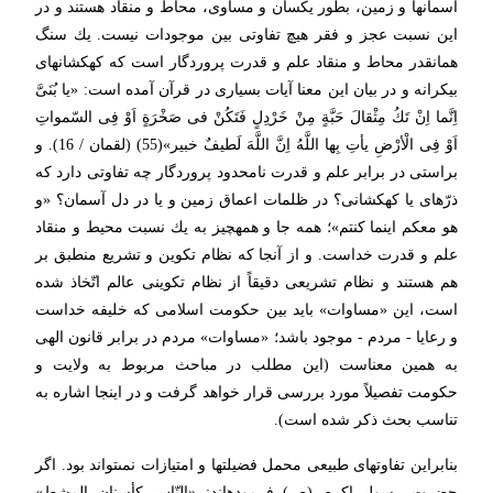
آسمانها و زمین، بطور یكسان و مساوى، محاط و منقاد هستند و در
این نسبت عجز و فقر هیچ تفاوتى بین موجودات نیست. یك سنگ
همانقدر محاط و منقاد علم و قدرت پروردگار است كه كهكشانهاى
بیكرانه و در بیان این معنا آیات بسیارى در قرآن آمده است: «یا بُنَىَّ
اِنَّما اِنْ تَكُ مِثْقالَ حَبَّةٍ مِنْ خَرْدِلٍ فَتَكُنْ فى صَخْرَةٍ اَوْ فِى السّمواتِ
اَوْ فِى الْأرْضِ یأتِ بِها اللَّهُ اِنَّ اللَّهَ لَطیفٌ خبیر»(55) (لقمان / 16). و
براستى در برابر علم و قدرت نامحدود پروردگار چه تفاوتى دارد كه
ذرّه‏اى یا كهكشانى؟ در ظلمات اعماق زمین و یا در دل آسمان؟ «و
هو معكم اینما كنتم»؛ همه جا و همه‏چیز به یك نسبت محیط و منقاد
علم و قدرت خداست. و از آنجا كه نظام تكوین و تشریع منطبق بر
هم هستند و نظام تشریعى دقیقاً از نظام تكوینى عالم اتّخاذ شده
است، این «مساوات» باید بین حكومت اسلامى كه خلیفه خداست
و رعایا - مردم - موجود باشد؛ «مساوات» مردم در برابر قانون الهى
به همین معناست (این مطلب در مباحث مربوط به ولایت و
حكومت تفصیلاً مورد بررسى قرار خواهد گرفت و در اینجا اشاره به
تناسب بحث ذكر شده است).
بنابراین تفاوتهاى طبیعى محمل فضیلت‏ها و امتیازات نمى‏تواند بود. اگر
حضرت رسول اكرم (ص) فرموده‏اند: «النّاس كأسنان المشط»