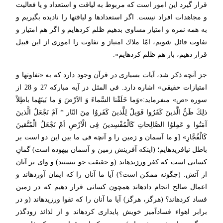
قرار گیرد این امور است كه مربوط به لیاقت و استعداد و یا فعالیت
و مجاهدات افراد نیست. اگر استعدادها و لیاقتها را نادیده بگیریم و
به همه نمره و امتیاز مساوى بدهیم ظلم كرده‏ایم و اگر هم امتیاز و
تفاوت قائل شویم، امّا ملاك امتیاز و تفاوت را امورى از این قبیل
قرار دهیم، باز هم ظلم كرده‏ایم».
جز آنچه ذكر شد، آیات بسیارى در قرآن وجود دارد كه به «تفاوتها و
امتیازات حقیقى» اشاره دارد. فى المثل در آیه مباركه 27 و 28 از
سوره «ص» مى‏فرماید:«وَما خَلَقْنا السَّماءَ وَ الاَرْضَ وَ ما بَینَهُما باطِلاً
ذلِكَ ظَنُّ الَّذینَ كَفَرُوا فَوَیلٌ لِلَّذینَ كَفَروُا مِنَ النّار * اَمْ نَجْعَلُ الَّذینَ
آمَنُوا و عَمِلوُا الصَّالِحاتِ كَالْمُفْسِدینَ فِى الْاَرْضِ اَمْ نَجْعَلُ الْمُتَّقینَ
كَالْفُجَّارِ» [و ما آسمان و زمین را و آنچه فى ما بین این دو است بر
باطل نیافریده‏ایم؛ (اینكه آفرینش زمین و آسمان بیهوده است) گمانِ
كسانى است كه كفر ورزیده‏اند (و حقیقت جو نیستند) و واى بر آنان
از آتش. (چگونه ممكن است؟) آیا ما آنان را كه ایمان آورده‏اند و
اعمال صالح انجام داده‏اند همچون كسانى قرار دهیم كه در زمین
فساد كرده‏اند؟ (هرگز، هرگز) آیا ما آنان را كه تقوا ورزیده‏اند (و در
برابر اهواء فسادآمیز خویش پایدارى كرده‏اند و از لذائذ زودگذر