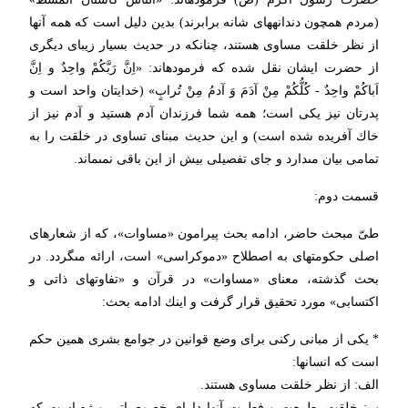
(مردم همچون دندانه‏هاى شانه برابرند) بدین دلیل است كه همه آنها
از نظر خلقت مساوى هستند، چنانكه در حدیث بسیار زیباى دیگرى
از حضرت ایشان نقل شده كه فرموده‏اند: «اِنَّ رَبَّكُمْ واحِدٌ و اِنَّ
اَباكُمْ واحِدٌ - كُلُّكُمْ مِنْ آدَمَ وَ آدمُ مِنْ تُرابٍ» (خدایتان واحد است و
پدرتان نیز یكى است؛ همه شما فرزندان آدم هستید و آدم نیز از
خاك آفریده شده است) و این حدیث مبناى تساوى در خلقت را به
تمامى بیان مى‏دارد و جاى تفصیلى بیش از این باقى نمى‏ماند.
قسمت دوم:
طىّ مبحث حاضر، ادامه بحث پیرامون «مساوات»، كه از شعارهاى
اصلى حكومت‏هاى به اصطلاح «دموكراسى» است، ارائه مى‏گردد. در
بحث گذشته، معناى «مساوات» در قرآن و «تفاوت‏هاى ذاتى و
اكتسابى» مورد تحقیق قرار گرفت و اینك ادامه بحث:
* یكى از مبانى ركنى براى وضع قوانین در جوامع بشرى همین حكم
است كه انسانها:
الف: از نظر خلقت مساوى هستند.
ب: خلقت، طبیعت و فطرت آنها داراى خصوصیاتى ویژه است كه