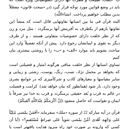
باید در وضع قوانین مورد توجّه قرار گیرد (در «مبحث قانون» مفصّلاً
بدین مطلب خواهیم پرداخت. ان‏شاءاللَّه)
البته قرآن فى ما بین انسانها تفاوتهایى قائل است كه منشأ این
تفاوتها بازهم از یكطرف به آفرینش آنها برمى‏گردد - مثل مرد و زن
كه از نظر خلقت داراى خصوصیات متفاوتى هستند - و از طرف
دیگر به تقوى‏ و ایمانشان رجوع دارد. پیش از آنكه تفصیلاً وارد این
مباحث بشویم باید موارد «الف» و «ب» را با روشنى بیشترى بیان
كنیم:
تساوى انسانها از نظر خلقت منافى هرگونه امتیاز و فضیلتى است
كه بخواهد بر محمل نژاد، نسب، رنگ، پوست، زشتى و زیبایى و
سایر مقیاسها و معیارهاى كاذب و شرك‏آمیزى كه در جوامع بشرى
وجود دارد، بار شود (همانطور كه بیان خواهد شد). كرامت و فضیلت
در عالم به قرب و بُعد حقیقى برمى‏گردد و قرب به خدا نیز صرفاً با
ایمان و تقواست كه حاصل مى‏شود.(اِنَّ اَكْرَمَكُمْ عِنْدَاللَّهِ اَتْقیكُمْ).
قرآن در آیه مباركه 22 از سوره «ملك» مى‏فرماید:«اَفَمَنْ یمْشى مُكِبّاً
عَلى‏ وَجْهِهِ اَهْدى‏ اَمَّنْ یمْشى سَوِیاً عَلى‏ صِراطٍ مُسْتَقیمٍ؟» (آیا آن
كسى كه وارونه بر صورت خود راه مى‏رود هدایت یافته‏تر است یا