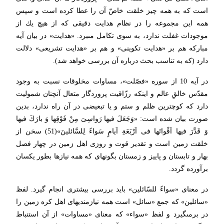
است كه به همه چیز خلقت خاصّ آن را عطا كرده است و سپس
همه این مجموعه را در نظام هدایت دقیقى كه از هیچ یك از
موجودات غفلت ندارد، به سوى تكامل مى‏برد. «هدایت» در بیان آیه
مباركه هم بر «هدایت تكوینى» و هم بر «هدایت تشریعى» دلالت
دارد (كه به تناسب بحث درباره آن بررسى خواهد شد).
در آیه 10 از سوره «فصّلت»، مساوات مخلوقات نسبت به وجود
مقدّس خالقِ عالم و اینكه رزّاقیت پروردگار متعال آنچنان شمولیت
دارد كه كوچترین ظلم و ستم و یا تبعیضى در آن راه ندارد، بدین
صورت بیان شده است: «وَجَعَلَ فیها رَواسِىَ مِنْ فَوْقِها وَ بارَكَ فیها
وَ قَدَّرَ فیها اَقْواتَها فى اَرْبَعَةِ اَیامٍ سَواءً لِلسَّائلینَ»(51) سخن از
خلقت زمین است و تقدیر قوت و روزى اهل زمین در چهار فصل
بهار و تابستان و پاییز و زمستان بگونه‏اى كه همه نیازها بطور یكسان
برآورده گردد.
در معناى «سواءً للسّائلین» باید بررسى بیشترى انجام گیرد. لفظ
«سائلین» كه جمع «سائل» است همه نیازمندیهاى اهل كره زمین را
در برمى‏گیرد و لفظ «سواء» كه معناى «مساوات» از آن استنباط