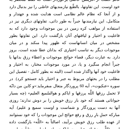
خود اوست. این تفاوت‏ها، بالطّبع نیازمندیهاى خاصّى را نیز بدنبال دارد
و از آنجا كه نظام عالم نظامى است هدایت شده و جهت‏دار و
متكامل، این نیازمندى‏ها جبراً به طور ذاتى، تفاوتهاى دیگرى نیز در
استفاده از مواهب كره زمین در بین موجودات وجود دارد كه به
فاعلیت و اختیار و لیاقت‏هاى آنان بازگشت دارد. این تفاوتها بطور
مشخص در میان انسانهاست كه ظهور پیدا مى‏كند و در میان
موجودات دیگر به تناسب اختیارى كه بدانان عطا شده است، بروز
دارد. به عبارت دیگر، قضاء حوائج موجودات و اعطاء رزق بدانها یا
جبراً انجام مى‏گیرد و یا، در مورد موجودات مختار، به اختیار و
فاعلیت خود آنها واگذار شده است (البته نه بطور كامل - تفصیل این
مطلب را در بحث‏هاى مربوط به جبر و اختیار باید جستجو كرد). در
سوره «عنكبوت»، آیه 60 پروردگار متعال مى‏فرماید:«و كاین من دابّة
لا تحمل رزقها اللَّه یرزقها و ایاكم و هوالسّمیع العلیم» (چه بسیار
حیواناتى هستند كه خود بار رزق خویش را بر دوش ندارند؛ روزى
آنها به دست پروردگار و شماست و اوست سمیع و علیم). آیه
مباركه حملِ بارِ رزق و رفع حوائج این موجودات را كه خود نمى‏توانند
از عهده طلب رزق خویش برآیند، اصالتاً به «اللَّه» بازگشت داده