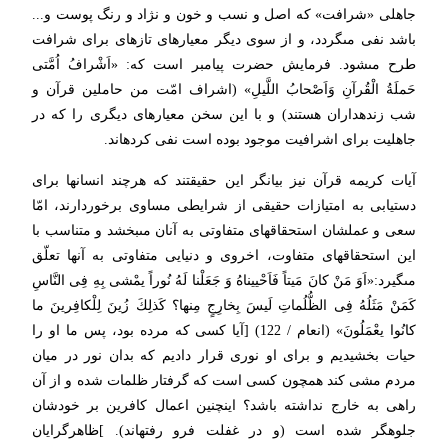
جاهلى «شرافت» كه اصل و نسب و خون و نژاد و رنگ پوست و...
باشد نفى مى‏گردد، و از سوى دیگر معیارهاى تازه‏اى براى شرافت
طرح مى‏شود. فرمایش حضرت پیامبر است كه: «اَشْرافُ اُمَّتى
حَملَةُ الْقُرآنِ وَاَصْحابُ اللَّیلِ» (اشراف امّت من حاملین قرآن و
شب زنده‏داران هستند) و با این سخن معیارهاى دیگرى را كه در
جاهلیت براى اشرافیت موجود بوده است نفى كرده‏اند.
آیات كریمه قرآن نیز بیانگر این حقیقتند كه هرچند انسانها براى
دستیابى به امتیازات حقیقى از شرایطى مساوى برخوردارند، امّا
سعى و عملشان استحقاقهاى متفاوتى به آنان مى‏بخشد و متناسب با
این استحقاقهاى متفاوت، اخروى و دنیایى متفاوتى به آنها تعلّق
مى‏گیرد:«اَوَ مَنْ كانَ مَیتاً فَاَحْییناهُ وَ جَعَلْنا لَهُ نُوراً یمْشى بِهِ فِى النَّاسِ
كَمَنْ مَثَلُهُ فِى الظُّلُماتِ لَیسَ بِخارِجٍ مِنها؟ كَذلِكَ زُینَ لِلْكافِرینَ ما
كانُوا یعْمَلُونَ» (انعام / 122) [آیا كسى كه مرده بود، پس ما او را
حیات بخشیدیم و براى او نورى قرار دادیم كه بدان نور در میان
مردم مشى كند همچون كسى است كه گرفتار ظلمات شده و از آن
راهى به خارج نداشته باشد؟ اینچنین اعمال كافرین بر خودشان
جلوه‏گر شده است (و در غفلت فرو رفته‏اند). ]ظاهرگرایان