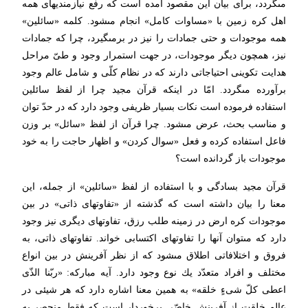
مى‏گردد، براى بیان این مقصود آمده است كه رفع نیازمندیهاى همه
اهل كره زمین با «مساوات كامل» انجام مى‏شود. كلمه «سائلین»
همه موجودات و حتى جمادات را نیز در برمى‏گیرد، چرا كه جمادات
نیز، همچون دیگر موجودات، در جهت استمرار وجود و طىّ مراحل
هدایت تكوینى احتیاجاتى دارند كه در نظام كلّى و شامل عالم وجود
برآورده مى‏گردد. امّا در اینكه قرآن مجید چرا از لفظ سائلین
استفاده فرموده است نكات بسیار ظریفى وجود دارد كه در حدّ توان
و مناسب بحث، عرض مى‏شود. چرا قرآن از لفظ «سائل» بر وزن
فاعل استفاده كرده و فعل «سوال كردن» و اظهار حاجت را به خود
موجودات باز گردانده است؟
قرآن مجید بسادگى و با استفاده از لفظ «سائلین» از جمله، این
معنا را بیان داشته است كه گذشته از «تفاوتهاى ذاتى» در بین
موجودات كره ارض در زمینه طلب رزق، تفاوتهاى دیگرى نیز وجود
دارد كه مى‏توان آنها را تفاوتهاى اكتسابى خواند. تفاوتهاى ذاتى، به
فروق و اختلافاتى اطلاق مى‏شود كه از نظر آفرینش در بین انواع
مختلف و افراد متعدّد یك نوع وجود دارد. آیه مباركه: «ربّنا الذّى
اعطى كلّ شى‏ءٍ خلقه» به همین معنا اشاره دارد كه هر شیئى در
عالم خلقت از آفرینش خاصّى برخوردار است كه فقط منحصر به