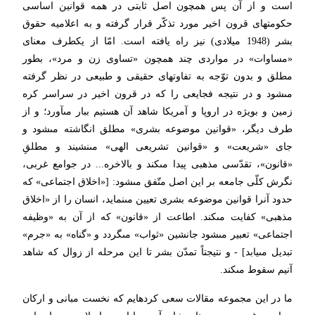
است و از آن پس همچون اصل ثابتى در همه قوانین اساسى
حكومتهاى قرون اخیر مورد تذكّر قرار گرفته و به اعلامیه حقوق
بشر (1948 میلادى) نیز راه یافته است. امّا از یك‏طرف معناى
«مساوات» در مواردى چند همچون «تساوى زن و مرد»، بطور
مطلق و بدون توّجه به تفاوتهاى حقیقى و طبیعى در نظر گرفته
مى‏شود و در نتیجه فجایعى را كه در قرون اخیر در سراسر كره
زمین و بویژه در اروپا و آمریكا شاهد آن هستیم ببار مى‏آورد؛ و از
طرف دیگر، «قوانین موضوعه بشرى» مطلق انگاشته مى‏شود و
جاى «شریعت» و «قوانین تشریعى الهى» مى‏نشیند و مطلقِ
«قانون»، تقدّسى مذهبى پیدا مى‏كند و بالاخره... در جوامع غربى،
نگرش كلّى جامعه بر این اصل متّفق مى‏شود: [«اخلاق اجتماعى» كه
حدود آنرا قوانین موضوعه بشرى تعیین مى‏نماید، انسان را از «اخلاق
مذهبى» كفایت مى‏كند. اطاعت از «قانون» كه از آن به «وظیفه
اجتماعى» تعبیر مى‏شود جانشین «ثواب» مى‏گردد و «گناه» به «جرم»
تبدیل مى‏یابد] - و نتیجتاً تمدّن بشر تا این مرحله از زوال كه شاهد
آنیم سقوط مى‏كند.
ما در این مجموعه مقالات سعى كرده‏ایم كه نخست مبانى و اركان