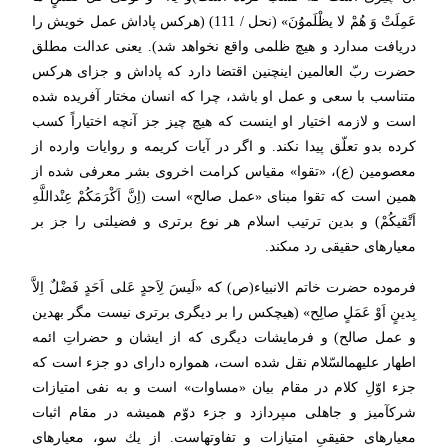
عَمِلَتْ وَ هُمْ لا یظْلَموُنَ» (نحل / 111) (هركس پاداش عمل خویش را
دریافت مى‏دارد و هیچ ظلمى واقع نخواهد شد). یعنى عدالت مطلق
حضرت ربّ العالمین اینچنین اقتضا دارد كه پاداش و جزاى هركس
متناسب با سعى و عمل او باشد، چرا كه انسان مختار آفریده شده
است و لازمه اختیار او اینست كه هیچ چیز جز آنچه اختیاراً كسب
كرده بدو تعلّق پیدا نكند. و اگر در آیات كریمه و روایات وارده از
معصومین (ع)، «تقوا» مقیاس كرامت اخروى بشر معرفى شده از
همین است كه تقوا مبناى «عمل صالح» است (اِنَّ اَكْرَمَكُمْ عِنْداللَّهِ
اَتْقیكُمْ) و بدین ترتیب اسلام هر نوع برترى و فضیلتى را جز بر
معیارهاى حقیقى رد مى‏كند.
فرموده حضرت خاتم الانبیاء(ص) كه «لَیسَ لِاَحدٍ عَلى‏ اَحَدٍ فَضْلٌ اِلاَّ
بِدینٍ اَوْ عَمَلٍ صالِح» (هیچكس را بر دیگرى برترى نیست مگر به‏دین
و عمل صالح) و فرمایشات دیگرى كه از ایشان و حضراتِ ائمه
اطهار علیهم‏السّلام نقل شده است، همواره داراى دو جزء است كه
جزء اوّلِ كلام در مقام بیان «مساوات» است و به نفى امتیازات
شرك‏آمیز و جاهلى مى‏پردازد و جزء دوّم همیشه در مقام اثبات
معیارهاى حقیقىِ امتیازات و تفاوت‏هاست. از یك سو، معیارهاى