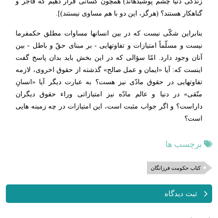
زندگى دنیا چشم پوشیده‏اند) همچون كسانى قرار دهیم كه فاجر و
گناهكار هستند؟ (هرگز، این دو با هم مساوى نیستند)].
بنابراین شكّى نیست كه در بین انسانها مساوات مطلق حكمفرما
نیست و مسلّماً امتیازات و تفاوتهایى - بر مبناى حقّ و باطل - بین
آنان وجود دارد. امّا سؤالى كه در این بخش باید بدان پاسخ گفت
اینست كه: آیا «ایمان و عمل صالح» گذشته از حقوق اخروى، لازمه
تفاوتهایى در حقوق مادّى نیز هست؟ به عبارت دیگر آیا «انسانِ
متّقى» در دنیا و عالم مادّه نیز امتیازاتى وراء حقوق دیگران
داراست؟ و اگر جواب مثبت است، این امتیازات در چه زمینه‏ هایى
است؟
برچسب ها
کتاب حکومت فرزانگان
ثبت دیدگاه