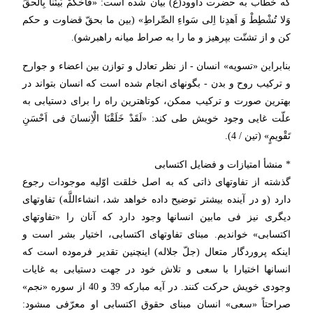
كه خطاب به حضرت داوود(ع) بیان شده است: «فَاحْكُمْ بَینَنا بِالْحقِّ
وَلا تُشْطِطْ وَ اَهدِنا اِلى سَواءِ الصِّراطِ» (بین ما بحقّ قضاوت و حكم
كن و از تشتّت بپرهیز و ما را به صراط میانه راهبرشو).
بنابراین «تسویه» انسان - از نظر تعادل و توازن بین اعضاء و جوارح
و تركیب روح و بدن - بگونه‏اى انجام شده است كه انسان بتواند در
بهترین صورت و تركیب ممكن، كوتاه‏ترین راه را براى دستیابى به
علّت غایى وجود خویش طى كند: «لَقَدْ خَلَقْنَا الْاِنسانَ فى اَحْسَنِ
تَقْویمٍ» (تین / 4).
* منشأ امتیازات و فضایل اكتسابى‏
گذشته از تفاوتهاى ذاتى كه به اصل خلقت اوّلیه موجودات رجوع
دارد (و در آینده بیشتر توضیح داده خواهد شد، ان‏شاءاللَّه) تفاوتهاى
دیگرى نیز فى مابین انسانها وجود دارد كه آنان را «تفاوتهاى
اكتسابى» خواندیم. مبناى تفاوتهاى اكتسابى، اختیار بشر است و
اینكه پروردگار متعال (جلّ جلاله) اینچنین تقدیر فرموده است كه
انسانها اختیارا با سعى و تلاش خود در جهت دستیابى به غایات
وجودى خویش حركت كنند. در آیه مباركه 39 و 40 از سوره «نجم»
صراحتاً «سعى» انسان مبناى حقوق اكتسابى او معرّفى مى‏شود: