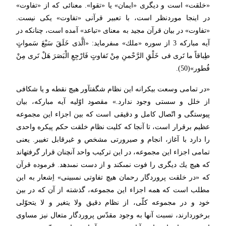
«خلقت» است و دیگرى «ایمان» یا «تقوا». معنائى كه از «تفاوت»
در اینجا موردنظر است، با تعبیر قرآنى «تفاوت» یكى نیست.
«تفاوت» در بیان قرآن مجید به معناى «تباعد» آمده است، چنانكه در
آیه مباركه 3 از سوره «ملك» مى‏فرماید: «اَلَّذى خَلَقَ سَبْعَ سَمواتٍ
طِباقاً ما تَرى‏ فى خَلْقِ الرَّحْمنِ مِنْ تَفاوتٍ فَارْجِعِ الْبَصَرَ هَلْ تَرى‏ مِنْ
فُطور»(50).
«در تمامى وسعت بیكرانه این نظام شگفت‏آور هیچ نقطه و یا شكافى
از خلل و سستى وجود ندارد.» مقصود اوّلیه آیه مباركه، بیان
پیوستگى و اتّصال كامل و دقیقى است كه بین اجزاء این مجموعه
عظیم برقرار است، تا آنجا كه كلیت نظام خلقت حكم پیكره واحدى
را دارد با آغاز، انجام و صیرورتى مشخص و غیرقابل تغییر. یعنى
تمامى اجزاء این مجموعه، در این تركیب واحد آنچنان قرار گرفته‏اند
كه هیچ یك دیگرى را فوت نمى‏كند و از دست نمى‏دهد. فرموده قرآن
كه «در خلقت پروردگار رحمان هیچ تفاوتى نمى‏بینى» اِشعار به این
مطلب است كه همه اجزاء این مجموعه، گذشته از آن كه در بین
خود و در مجموعه كلّى، از نظام دقیق ولا یتغیر و لا یتحوّلى
برخوردارند، نسبت آنها به وجود مقدّس پروردگار متعال نیز مساوى