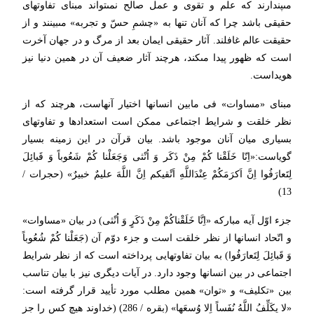
مى‏پندارند كه علم و تقوى‏ و عمل صالح نمى‏تواند مبناى تفاوتهاى
حقیقى باشد چرا كه آنان تنها به «چشمِ حسّ و تجربه» مى‏بینند و از
حقیقت عالم غافلند. آثار حقیقى ایمان بعد از مرگ و در جهان آخرت
است كه ظهور پیدا مى‏كند، هرچند آثار ضعیف آن در همین دنیا نیز
هویداست.
مبناى «مساوات» فى مابین انسانها اختیار آنهاست، هرچند كه از
نظر خلقت و شرایط اجتماعى ممكن است استعدادها و تفاوتهاى
بسیارى میان آنان موجود باشد. بیان قرآن در این زمینه بسیار
گویاست:«اِنّا خَلَقْنا كُمْ مِنْ ذَكَر وَ اُنْثى‏ وَجَعَلْنا كُمْ شَعُوباً وَ قَبائِلَ
لِتَعارَفُوا اِنَّ اَكرَمَكُمْ عِنْدَاللَّهِ اَتْقیكم اِنَّ اللَّهَ علیمٌ خبیرٌ» (حجرات /
13)
جزء اوّل آیه مباركه «اِنَّا خَلَقْناكُمْ مِنْ ذَكَرٍ وَ اُنْثى‏) در بیان «مساوات»
و اتّحاد انسانها از نظر خلقت است و جزء دوّم آن (جَعَلْنا كُمْ شُعُوباً
وَ قَبائِلَ لِتَعارَفُوا) به بیان تفاوتهایى پرداخته است كه از نظر شرایط
اجتماعى در بین انسانها وجود دارد. در آیات دیگرى نیز با بیان تناسب
بین «تكلیف» و «توان» همین مطلب مورد تأیید قرار گرفته است:
«لا یكَلِّفُ اللَّهُ نُفَساً اِلا وُسعَها» (بقره / 286) (خداوند هیچ كس را جز