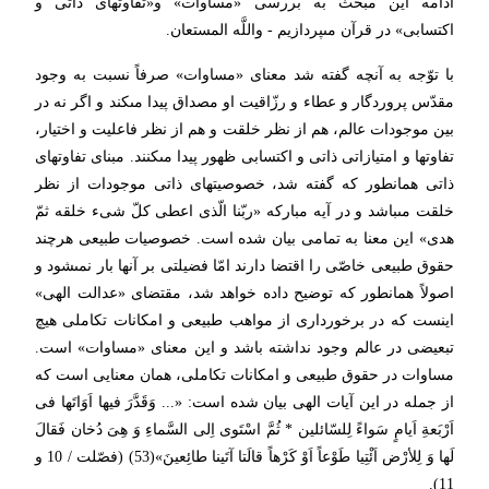
ادامه این مبحث به بررسى «مساوات» و«تفاوتهاى ذاتى و
اكتسابى» در قرآن مى‏پردازیم - واللَّه المستعان.
با توّجه به آنچه گفته شد معناى «مساوات» صرفاً نسبت به وجود
مقدّس پروردگار و عطاء و رزّاقیت او مصداق پیدا مى‏كند و اگر نه در
بین موجودات عالم، هم از نظر خلقت و هم از نظر فاعلیت و اختیار،
تفاوتها و امتیازاتى ذاتى و اكتسابى ظهور پیدا مى‏كنند. مبناى تفاوتهاى
ذاتى همانطور كه گفته شد، خصوصیت‏هاى ذاتى موجودات از نظر
خلقت مى‏باشد و در آیه مباركه «ربّنا الّذى اعطى كلّ شى‏ء خلقه ثمّ
هدى» این معنا به تمامى بیان شده است. خصوصیات طبیعى هرچند
حقوق طبیعى خاصّى را اقتضا دارند امّا فضیلتى بر آن‏ها بار نمى‏شود و
اصولاً همانطور كه توضیح داده خواهد شد، مقتضاى «عدالت الهى»
اینست كه در برخوردارى از مواهب طبیعى و امكانات تكاملى هیچ
تبعیضى در عالم وجود نداشته باشد و این معناى «مساوات» است.
مساوات در حقوق طبیعى و امكانات تكاملى، همان معنایى است كه
از جمله در این آیات الهى بیان شده است: «... وَقَدَّرَ فیها اَوَاتَها فى
اَرْبَعةِ اَیامٍ سَواءً لِلسّائلین * ثُمَّ اسْتَوى‏ اِلى السَّماءِ وَ هِىَ دُخان فَقالَ
لَها وَ لِلأرْض اَئْتِیا طَوْعاً اَوْ كَرْهاً قالَتا آتَینا طائِعینَ»(53) (فصّلت / 10 و
11).