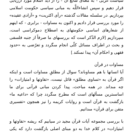
سیاست غربى - به معناى شایع آن - را از دید اسلام مورد ارزیابى
قرار دهیم و سپس ان‏شاءاللَّه به مبانى سیاسى حكومت اسلامى
بپردازیم. در سلسله مقالات گذشته «رأى اكثریت» و «آزادى عقیده»
را مورد بررسى قرار دادیم و اكنون به مساوات - برابرى - كه اینهم
از شعارهاى اساسى حكومتهاى به اصطلاح دموكراسى است،
مى‏پردازیم [لازم الذّكر است كه بررسى‏هاى ما صرفاً از جنبه فلسفى
و بحث در اطراف مسائل كلّى انجام مى‏گردد و تعرّضى به «حدود
فقهى و احكام آن» پیدا نمى‏كند.]
مساوات در قرآن‏
آیا انسانها با هم مساوى‏اند؟ سوال از مطلقِ مساوات است و اینكه
اگر قرآن به «تساوى مطلق» قائل نیست، «تفاوت‏ها و امتیازات» را
چه مى‏داند. در همه مباحث، پیدا كردن مبانى قرآنى براى ما
اساسى‏ترین مسأله‏اى است كه مطرح مى‏گردد چرا كه «داعیه ما»
بازگشت به قرآن است و روایات كریمه را نیز همچون «تفسیرى
متقن براى قرآن» مى‏دانیم.
با بررسى مجموعه آیات قرآن مجید در مى‏یابیم كه ریشه «تفاوت‏ها و
امتیازات» در كلام خدا به دو مبناى اصلى بازگشت دارد كه یكى