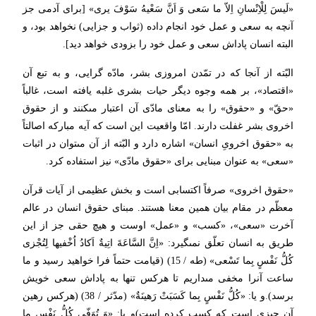
«لَیسَ لِلْاِنْسانِ اِلاّ ما سَعى‏ وَ اَنَّ سَعْیهُ سَوْفَ یرى‏» [براى آدمى جز
آنچه به سعى و عمل خود انجام داده (ثواب و جزایى) نخواهد بود، و
البته انسان پاداش سعى و عمل خود را بزودى خواهد دید].
البّته از آنجا كه در تمّدن امروزى بشر، مادّه گرایى، و به تبع آن
«اقتصاد»، بر همه وجوه دیگر حیات بشرى غلبه یافته است، غالباً
«حقّ» و «حقوق» را به معناى مادّى آن اعتبار مى‏كنند و از حقوق
اخروى بشر غفلت دارند. امّا واقعیت این است كه آیه مباركه اصالتاً
به «حقوق اخروىِ انسان» اشاره دارد و البّته از آن مى‏توان در اثبات
«سعى» به عنوان مبنایى براى «حقوق مادّى» نیز استفاده كرد.
«حقوق اخروى» صرفاً اكتسابى است و بخش عظیمى از آیات قرآن
معظّم در مقام بیان همین معنا هستند. مبناى حقوق انسان در عالم
آخرت «سعى»، «كسب» و «عمل» اوست و هیچ حقى جز از این
طریق به انسان تعلّق نمى‏گیرد: «اِنَّ السَّاعَةَ اتِیةٌ اَكادُ اُخْفیها لِتُجْزى
كُلُّ نَفْسٍ بِما تَسْعى» (طه / 15) (قیامت حتماً فرا خواهید رسید و ما
ساعت آنرا مخفى مى‏داریم تا هركس تنها به پاداش سعى خویش
برسد).و یا: «كُلُّ نَفْسٍ بِما كَسَبَتْ رَهینَةٌ» (مدّثر / 38) (هركس رهین
آن چیزى است كه كسب كرده است)و یا: «وَ تُوَفّى‏ كُلُّ نَفْسٍ ما