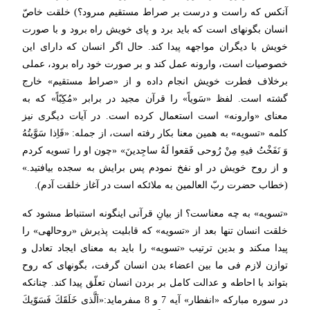
آنكس كه راست و درست بر صراط مستقیم مى‏رود؟) خلقت خاصّ
انسان بگونه‏اى است كه باید برد و پاى خویش راه برود و با صورت
خویش با دیگران مواجهه پیدا كند. حال اگر انسان كه داراى این
خصوصیات است، وارونه عمل كند و بر صورت خود راه برود، عملى
برخلاف فطرت خویش انجام داده و از «صراط مستقیم» خارج
گشته است. لفظ «سَویاً» را قرآن مجید در برابر «مُكِبّاً» كه به
معناى «وارونه» است استعمال كرده است. در آیات دیگرى نیز
كلمه «تسویه» به همین معنا بكار رفته است، از جمله: «فَاِذا سَوَّیتُهُ
وَ نَفَخْتُ فیهِ مِنْ رُوحى فَقعوا لَهُ ساجِدینَ» «چون او را تسویه كردم
و از روح خویش در او نفخ نمودم پس برایش به سجده بیافتید.»
(خطاب حضرت ربّ العالمین به ملائكه است در آغاز خلقت آدم).
«تسویه» به چه معناست؟ از بیانِ قرآنى اینگونه استنباط مى‏شود كه
خلقت انسان تنها بعد از «تسویه» كه قابلیت پذیرش «روح‏الهى» را
پیدا مى‏كند و بدین ترتیب «تسویه» را باید به معناى ایجاد تعادل و
توازن لازم فى ما بین اعضاء بدن انسان گرفت، بگونه‏اى كه روح
بتواند با احاطه و عدالت كامل بر بردن انسان تعلّق پیدا كند. چنانكه
در سوره مباركه «انفطار» آیه 7 و 8 مى‏فرماید:«اَلَّذى خَلَقَكَ فَسَوّیكَ