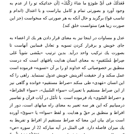
فَعَدَلَكَ فى اَىِّ صُورَةٍ ما شاءَ رَكَّبَكَ» [آن خدائیكه تو را از عدم به
وجود آورد و بصورتى تمام و كامل بیاراست و با اعتدال (اندام و
تناسب قوا) برگزید و حال آنكه به هر صورتى كه مى‏خواست (جز این
صورت زیبا هم) مى‏توانست خلق كند].
عدل و مساوات در اینجا نیز به معناى قرار دادن هر یك از اعضاء به
جاى خویش و برقرار كردن تسویه و تعادل فى‏مابین آنهاست تا
بصورت یك تركیب واحد درآید. بدین ترتیب «یمْشى سَویاً عَلى
صِراطٍ مُسْتَقیمٍ» به معناى انسان هدایت یافته‏اى است كه درست
منطبق بر خصوصیاتى كه خداوند او را بر آن «تسویه» فرموده است
عمل مى‏كند و از حقیقت آفرینش خویش عدول نمى‏نماید. راهى را كه
این انسان «مَهدى» طى مى‏كند «صراط مستقیم» خوانده و گاهى نیز
از این صراط مستقیم با تعبیرات «سواء السّبیل»، «سواء الصّراط»
و «صراط السّوى» یاد فرموده است. با تأمّل در آیات قرآن و تفاسیر
درمى‏یابیم كه این هر سه تعبیر به معناى راه میانه‏اى است، دور از
افراط و منطبق بر حقّ و هدایت. و لفظ «سواء» یا «سوىّ» آورده
است براى بیان این معنا كه صراط مستقیم از افراط و تفریط به
یك میزان فاصله دارد. فى المثل در آیه مباركه 22 از سوره «ص»