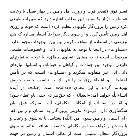
تعبیر فوق (تقدیر قوت و روزى اهل زمین در چهار فصل با رعایت
«مساوات») از یكسو به این مطلب اشاره دارد كه تغییرات طبیعى
كره زمین را پروردگار بگونه‏اى تنظیم كرده است كه قوت و روزى
اهل زمین تأمین گردد و از سوى دیگر صراحتاً اشعار مى‏دارد كه هیچ
تبعیضى در استفاده از مواهب كره زمین بین موجودات وجود ندارد.
«مساوات» در اینجا با توجه به تفاوتهاى ذاتى و خصوصیات طبیعى
موجودات است نه به معناى «تساوى مطلق». با توجه به تفاوتهاى
طبیعى موجود بین جمادات و گیاهان و حیوانات و انسانها، نیازهاى
ذاتى آنان نیز متفاوت مى‏گردد و «مساوات» آنست كه در تأمین
احتیاجات و اعطاء رزق بدانها هر یك به تناسب خلقت خویش
بهره‏مند گردند و این معناى «عدالت» است (چنانچه در آینده
ان‏شاءاللَّه خواهد آمد: «العدالة » كه حقّ هر ذى حقى باو عطاء شود)
و امّا در استفاده از امكانات تكاملى، آیات مباركه فوق بیان
شگفت‏آورى دارد. فرموده تكوینى پروردگار به آسمان و زمین كه:
«اى آسمان و زمین بسوى من (اللَّه) بشتابید، یا به شوق و رغبت و
یا به جبر و كراهت»، امر تكاملى خداست. شتافتن عالم به سوى
پروردگار متعال، تمثیلى است از تعالى آسمان و زمین در جهت