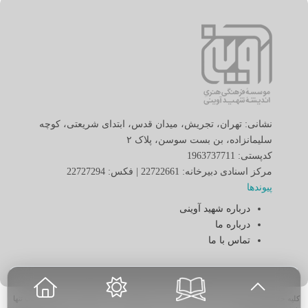
نشانی: تهران، تجریش، میدان قدس، ابتدای شریعتی، کوچه
سلیمانزاده، بن بست سوسن، پلاک ٢
کدپستی: 1963737711
مرکز اسنادی دبیرخانه: 22722661 | فکس: 22727294
پیوندها
درباره شهید آوینی
درباره ما
تماس با ما
کلیه حقوق برای «موسسه فرهنگی هنری اندیشه شهید آوینی» محفوظ بوده و نقل مطالب تنها