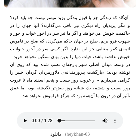
‌‌ آن‌گاه كه زندگی جز با قبول بندگی یزید میسر نیست چه باید كرد؟
و مگر یزیدیان راه دیگری نیز باقی مي‌گذارند؟ آنها جهان را در
حاكمیت خویش مي‌خواهند و اگر ما نیز سر در آخور خواب و خور و
شهوت فرو بریم، صلح بر جهان حاكم مي‌گردد، كه صلح در قاموس
ائمه‌ی كفر معنایی جز این ندارد. اگر كسی سر در آخور حیوانیت
خویش نداشته باشد، حیات دنیا را بدین بهای سنگین نخواهد خرید...
در وسط میدان اصلی شهر پارچه‌ای نصب شده بود كه روی آن
نوشته بودند: «بازگشت پیروزمندانه‌ی دلاورمردان گردان خیبر را
گرامی مي‌داریم.» از غروب روز بیست و پنجم اسفند ماه تا غروب
روز بیست و ششم، یك شبانه روز بیش‌تر نگذشته بود، اما عمق
تأثیر آن در درون ما آن‌همه بود كه هرگز فراموش نخواهد شد.
sheykhan-03 |
دانلود