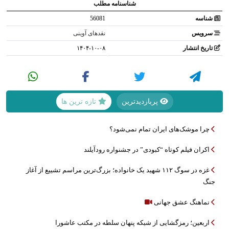
شناسنامه مطلب
شناسه
56081
سرویس
نقدهای آوینی
تاریخ انتشار
۱۴۰۴-۱۰-۰۸
پربازدیدترین
تازه ترین ها
چرا موشک‌های ایران تمام نمی‌شود؟
اکران فیلم کوتاه “کبودی” در جشنواره رودآیلند
غزه در سوگ ۱۱۲ شهید یک خانواده؛ بزرگ‌ترین مراسم تشییع از آغاز
جنگ
نماهنگ عشق جهانی
اربعین؛ رمزگشایی از شبکه پنهان سلطه در مکتب عاشورا