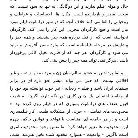
حال و هوای فیلم ندارند و این دوگانگی نه تنها به سود نیست. كه
سخت مضر و بازدارنده است. مكان ها، احساسات و عواطف و
روحیاتی را القا می كنند خلاف آنچه كه در سیر دراماتیك فیلم مورد
نیاز است و هیچ كارگردان مجربی این كار را نمی كند. كارگردان
نخواسته است كه از قبل درباره همه چیز بیندیشد و همه جیز را
پیشاپیش در مرحله فیلمنامه است كه وارد مسیر آفرینش و تولید
می شود و كارگردان، هر چند كه از قدرت تخیل كافی برخوردار
باشد ، هرگز نمی تواند همه چیز را پیش بینی كند.
... و اما پرداختن به عشق سالم میان زن و مرد نه تنها زشت و غیر
اخلاقی نیست، كه حتی می تواند مبشر افق تازه ای در برابر
سینمای ایران باشد و فیلم « ریحانه » نیز خوب توانسته بود خود را
از مفاسد احتمالی یك چنین كاری دور نگه دارد، اگرچه به قیمت
قبول ضعف های دراماتیك بسیاری كه در فیلم روی كرده بود. «
محدودیت های نمایشی » جزئی از مشكلات طبیعی كار فیلمسازی
است و در هر جامعه ای، متناسب با قواعد و قوانین حاكم، چهره
این محدودیت ها تغییر خواهد كرد؛ اما نفس وجود محدودیت امری
است ناگزیر. « واقعیت » همواره محدود كننده تخیل هنرمند است،