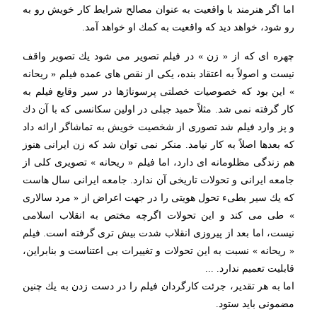
اما اگر هنرمند با واقعیت به عنوان مصالح شرایط كار خویش رو به
رو شود، خواهد دید كه واقعیت به كمك او خواهد آمد.
چهره ای كه از « زن » در فیلم تصویر می شود یك تصویر واقف
نیست و اصولاً به اعتقاد بنده، یكی از نقص های عمده فیلم « ریحانه
» این بود كه خصوصیات خصلتی پرسوناژها در سیر وقایع فیلم به
كار گرفته نمی شد. مثلاً حمید جبلی در اولین سكانسی كه با آن دك
و پز وارد فیلم شد تصوری از شخصیت خویش به تماشاگر ارائه داد
كه بعدها اصلاً به كار نیامد. منكر نمی توان شد كه زن ایرانی هنوز
هم زندگی مظلومانه ای دارد، اما فیلم « ریحانه » تصویری كلی از
جامعه ایرانی و تحولات تاریخی آن ندارد. جامعه ایرانی سال هاست
كه یك سیر بطیء تحول هویتی را در جهت اعراض از « مرد سالاری
» طی می كند و این تحولات اگرچه مختص به انقلاب اسلامی
نیست، اما بعد از پیروزی انقلاب شدت بیش تری گرفته است. فیلم
« ریحانه » نسبت به این تحولات و تغییرات بی اعتناست و بنابراین،
قابلیت تعمیم ندارد. ...
اما به هر تقدیر، جرئت كارگردان فیلم را در دست زدن به یك چنین
مضمونی باید ستود.