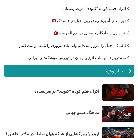
اکران فیلم کوتاه “کبودی” در صربستان
دوره های آموزشی، تجربی، تولیدی قاصدک
عزاداری دلدادگان حسینی در بین الحرمین
قالیباف: جنگ را پیروز شده‌ایم ولی باید پیروزی را تثبیت و ثبت کنیم
مهم‌ترین تاسیسات انرژی جهان در تیررس موشک‌های ایرانی
اخبار ویژه
اکران فیلم کوتاه “کبودی” در صربستان
نماهنگ عشق جهانی
اربعین؛ رمزگشایی از شبکه پنهان سلطه در مکتب عاشورا