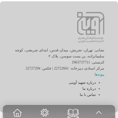
نشانی: تهران، تجریش، میدان قدس، ابتدای شریعتی، کوچه
سلیمانزاده، بن بست سوسن، پلاک ٢
کدپستی: 1963737711
مرکز اسنادی دبیرخانه: 22722661 | فکس: 22727294
پیوندها
درباره شهید آوینی
درباره ما
تماس با ما
کلیه حقوق برای «موسسه فرهنگی هنری اندیشه شهید آوینی» محفوظ بوده و نقل مطالب تنها