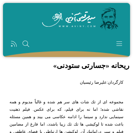
رفتن به محتوای اصلی
ریحانه «جسارتی ستودنی»
کارگردان:عليرضا رئيسيان
مجموعه ای از تك شات های سر هم شده و غالباً مدیوم و همه
نقاشی شده؛ اما نه برای فیلم، كه برای عكس. فیلم ذهنیت
سینمایی ندارد و سینما را ادامه عكاسی می بیند و همین مسئله
باعث شده تا لوكیشی ها تك تك زیبا باشدد، اما فارغ از مضامین
فیلم و سیر دراماتیك آن. لوكیشن ها ارتباطی با فضای عاطفی و