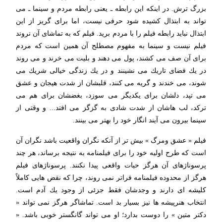
بزرگ ترش. در اینكه این رابطه ـ یعنی رابطه مردم و سینما ـ می
تواند به ابتذال كشیده شود حرفی نیست، اما برای گریز از این
ابتذال نباید رابطه فیلم را با مردم برید. فیلم كه به تماشای آن نروند
فیلم نیست و سینما به مفهوم مصطلح آن همین است كه مردم
برای آن صف می كشند، پول می دهند و بلیت می خرند و می روند
در یك فضای تاریك می نشینند و در یك زندگی خیالی شریك می
شوند، می خندند و گریه می كنند، قلبشان از شدت هیجان و عشق
می تپد، دلشان برای یكدیگر می سوزد، بغضشان برای هم می
تركد، لب هاشان از شدت شادی به گزگز می افتد... و وقتی از
سینما بیرون می آیند انگار خود را بهتر می بینند.
فیلم « عشق ومرگ » بیش تر از آنكه نگران واقعیت باشد نگران آن
است كه طرح اولیه خود را برای فیلمنامه به نتیجه برساند، هر چند
پرسوناژهای آن هرگز حیات واقعی پیدا نكنند. پرسوناژهای فیلم
هرگز از محدوده فیلمنامه فراتر نمی روند، چرا كه نقض هایی كاملاً
كلیشه ای دارند و وجدشان فقط جزئی از وجود یك آدم است.
انتخاب هنرپیشه ها نیز بسیار بد است. تماشاگر هرگز نمی تواند «
دكتر متین » را دوست بدارد؛ او می تواند گانگستر خوبی باشد. «