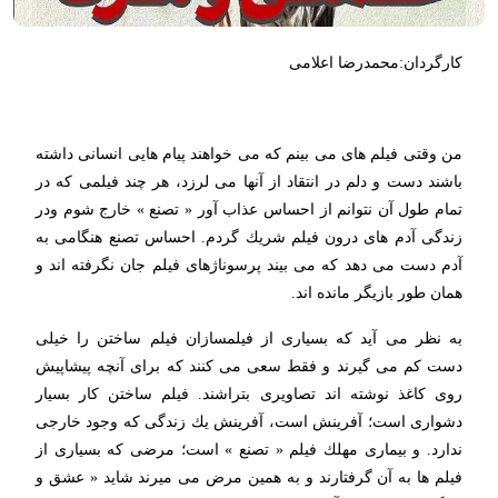
کارگردان:محمدرضا اعلامی
من وقتی فیلم های می بینم كه می خواهند پیام هایی انسانی داشته
باشند دست و دلم در انتقاد از آنها می لرزد، هر چند فیلمی كه در
تمام طول آن نتوانم از احساس عذاب آور « تصنع » خارج شوم ودر
زندگی آدم های درون فیلم شریك گردم. احساس تصنع هنگامی به
آدم دست می دهد كه می بیند پرسوناژهای فیلم جان نگرفته اند و
همان طور بازیگر مانده اند.
به نظر می آید كه بسیاری از فیلمسازان فیلم ساختن را خیلی
دست كم می گیرند و فقط سعی می كنند كه برای آنچه پیشاپیش
روی كاغذ نوشته اند تصاویری بتراشند. فیلم ساختن كار بسیار
دشواری است؛ آفرینش است، آفرینش یك زندگی كه وجود خارجی
ندارد. و بیماری مهلك فیلم « تصنع » است؛ مرضی كه بسیاری از
فیلم ها به آن گرفتارند و به همین مرض می میرند شاید « عشق و