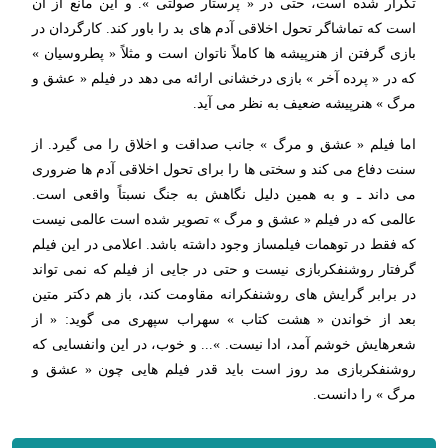
تكرار شده است، حتی در « پرستار صولتی ». و این مانع از آن
است كه تماشاگر تحول اخلاقی آدم های بد را باور كند. كارگردان در
بازی گرفتن از هنرپیشه ها كاملاً ناتوان است و مثلاً « پطروسیان »
كه در « پرده آخر » بازی درخشانی ارائه می دهد در فیلم « عشق و
مرگ » هنرپیشه ضعیف به نظر می آید.
اما فیلم « عشق و مرگ » جانب صداقت و اخلاق را می گیرد. از
سنت دفاع می كند و سختی ها را برای تحول اخلاقی آدم ها ضروری
می داند ـ و به همین دلیل نگاهش به جنگ نسبتاً واقعی است.
عالمی كه در فیلم « عشق و مرگ » تصویر شده است عالمی نیست
كه فقط در توهمات فیلمساز وجود داشته باشد. اعلامی در این فیلم
گرفتار روشنفكربازی نیست و حتی در جایی از فیلم كه نمی تواند
در برابر گرایش های روشنفكرانه مقاومت كند، باز هم دكتر متین
بعد از خواندن « هشت كتاب » سهراب سپهری می گوید: « از
شعرهایش خوشم آمد، ادا نیست. »... و خوب، در این وانفسایی كه
روشنفكربازی مد روز است باید قدر فیلم هایی چون « عشق و
مرگ » را دانست.