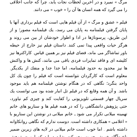
مرگ » نمیرد و در آخرین لحظات نجات یابد، چرا كه جانب اخلاقی
را می گیرد كه همه انسان ها آن را « خوب » می دانند.
فیلم « عشق و مرگ » از آن فیلم هایی است كه فیلم برداری آنها با
پایان گرفتن فیلمنامه به پایان می رسد، یك فیلمنامه مصور؛ و از
این طریق، پرسوناژها در ادا و اطوار خودشان از بین می روند و
هرگز حیات واقعی پیدا نمی كنند. داستان فیلم نیز خارج از حیطه
باور تماشاگر می ماند، فضای فیلم نیز بر همین قیاس. كاراكترها نیز
كلیشه ای و فاقد تمایزات فردی باقی می مانند، كنش ها و واكنش
ها نیز محدود به حدود فیلمنامه، اما جدا جدا و منفك از یكدیگر.
معلوم است كه كارگردان نتوانسته است كه فیلم را چون یك كل
واحد بنگرد؛ نگاهی كه در هنگام نوشتن فیلمنامه هم باید موجود
باشد. و آن همه وقایع كه در فیلم تل انبار شده بود می توانست یك
سریال چهار قسمتی تلویزیونی را كفایت كند و چیزی كم نیاورد،
حتی پژوهش دانشگاهی را كه در همه فیلم ها و سناریو های خانم
تهمینه میلانی تكرار می شود ـ خانم میلانی در نوشتن این سناریو با
« اعلامی » همكاری داشته است. دوست ندارم كه نگاهی روانكاوانه
داشته باشم . اما خوب است خانم میلانی در لایه های زیرین ضمیر
ناخودآگاه خویش جست وجو كند، شاید دریابد كه این « پژوهش