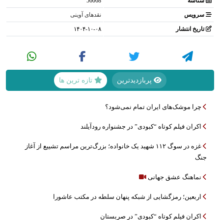
شناسه
56068
سرویس
نقدهای آوینی
تاریخ انتشار
۱۴۰۴-۱۰-۰۸
پربازدیدترین
تازه ترین ها
چرا موشک‌های ایران تمام نمی‌شود؟
اکران فیلم کوتاه “کبودی” در جشنواره رودآیلند
غزه در سوگ ۱۱۲ شهید یک خانواده؛ بزرگ‌ترین مراسم تشییع از آغاز
جنگ
نماهنگ عشق جهانی
اربعین؛ رمزگشایی از شبکه پنهان سلطه در مکتب عاشورا
اکران فیلم کوتاه “کبودی” در صربستان