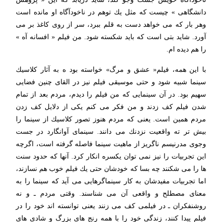
دانشگاهی » چیست كه مثل یك توهم در ناخودآگاه او مانده است
وهر بار كه می خواهد دست به قلم ببرد، سر از روی كاغذ بر می
آورد. شاید بتی است كه باید شكسته شود. من فیلم « افسانه آه »
را هم دیده ام.
با این همه، فیلم« عشق و مرگ‌» خواسته بود ه به آثار كلاسیك
سینما شبیه شود و حتی موسیقی فیلم نیز در القای چنین فضایی
سهیم بود. در آن سینمایی كه من فیلم را دیدم، مردم بعد از تمام
شدن فیلم كف زدند و من فكر می كنم یكی از دلایل كف زدن
مردم همین است. یعنی كه مردم هنوز تصور كلاسیك از سینما را
بیش تر ته واقعیت نزدنك می دانند. سینمای آوانگارد در جست
وجوی مدرنیسم ناگريز از ماهیت سینما فاصله گرفته است، اگرچه
این تجربیات را نیز نمی توان یكسره انكار كرد. آنها كه حدود سنت
ها را می شكنند چه بسا كه خودشان حتی یك فیلم خوب هم نسازند،
اما تجربیات مفیدشان به كار سینماگرهایی می آید كه سینما را به
معنای مصطلح و واقعی آن می شناسند. وقتی مردم ـ و نه
روشنفكران ـ در فیلمی كف می زنند یعنی توانسته اند خود را در
فیلم پیدا كنند، زندگی خود را با همه رنج های بزرگ و شادی های