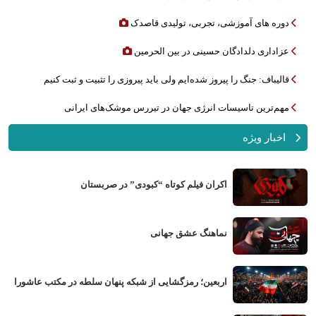
دوره های آموزشی، تجربی، تولیدی قاصدک
عزاداری دلدادگان حسینی در بین الحرمین
قالیباف: جنگ را پیروز شده‌ایم ولی باید پیروزی را تثبیت و ثبت کنیم
مهم‌ترین تاسیسات انرژی جهان در تیررس موشک‌های ایرانی
اخبار ویژه
اکران فیلم کوتاه “کبودی” در صربستان
نماهنگ عشق جهانی
اربعین؛ رمزگشایی از شبکه پنهان سلطه در مکتب عاشورا