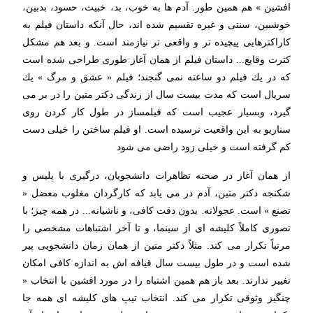
افشین » هم همین طور. آدم ها به خوب، بد، خبیث، حسود، بدبین،
خوشبین، سنتی و غیره تقسیم شده اند، حال آنكه داستان فیلم به
كاراكترهایی پیچیده تر و واقعی تر نیازمند است. و بعد هم مشكل
كثرت وقایع... داستان فیلم از همان آغاز طوری طراحی شده است
كه در یك فیلم دو ساعته نمی گنجند؛ فیلم « عشق و مرگ » یك
سریال است كه مدت بیست سال از زندگی دكتر متین را در بر می
گیرد، وبسیار عجیب است كه فیلمساز در طول كار كردن روی
سناریو به این واقعیت نرسیده است. او فیلم ساختن را خیلی دست
كم گرفته است و خیلی زود راضی می شود
از همان آغاز در صحنه تظاهرات دانشجویان، درگیری با پلیس و
شكنجه دكتر متین، آدم در می یابد كه كارگردان مغلوب معضل «
تصنع » است. عجولانه. بدون دقت كافی، و ناشیانه... در همه چیز؛ با
تصوری كاملاً كلیشه ای از سینما، و تا آخر اشتباهات مشخصی را
مرتباً تكرار می كند. مثلاً دكتر متین از همان زمان دانشجویی پیر
شده است و در طول بیست سال قیافه اش به اندازه كافی امكان
تغییر ندارند. بعد باز هم همین اشتباه را در مورد افشین با انتخاب «
چنگیز وثوقی تكرار می كند. انتخاب تیپ های كلیشه ای همه جا