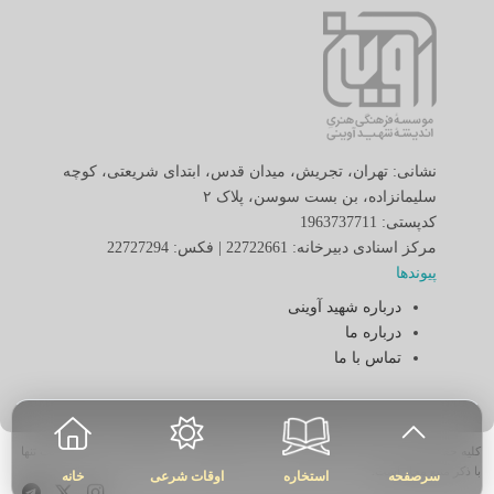
نشانی: تهران، تجریش، میدان قدس، ابتدای شریعتی، کوچه
سلیمانزاده، بن بست سوسن، پلاک ٢
کدپستی: 1963737711
مرکز اسنادی دبیرخانه: 22722661 | فکس: 22727294
پیوندها
درباره شهید آوینی
درباره ما
تماس با ما
کلیه حقوق برای «موسسه فرهنگی هنری اندیشه شهید آوینی» محفوظ بوده و نقل مطالب تنها
با ذکر منبع مجاز است.
سرصفحه
استخاره
اوقات شرعی
خانه