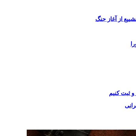
را
 و ثبت کنیم
رانی