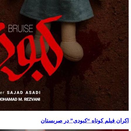
اکران فیلم کوتاه “کبودی” در صربستان