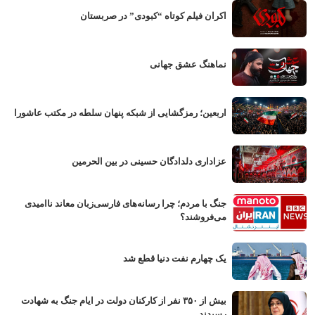
اکران فیلم کوتاه “کبودی” در صربستان
نماهنگ عشق جهانی
اربعین؛ رمزگشایی از شبکه پنهان سلطه در مکتب عاشورا
عزاداری دلدادگان حسینی در بین الحرمین
جنگ با مردم؛ چرا رسانه‌های فارسی‌زبان معاند ناامیدی
می‌فروشند؟
یک چهارم نفت دنیا قطع شد
بیش از ۳۵۰ نفر از کارکنان دولت در ایام جنگ به شهادت
رسیدند